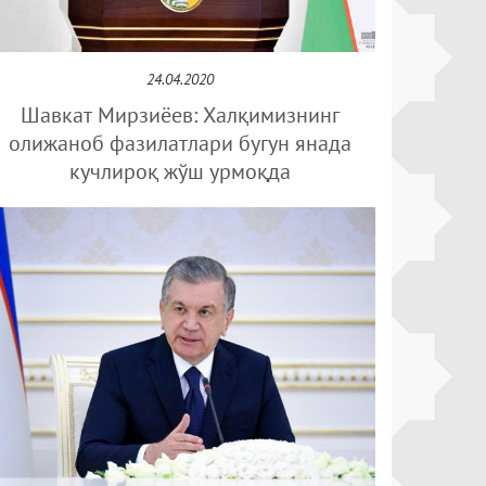
24.04.2020
Шавкат Мирзиёев: Халқимизнинг
олижаноб фазилатлари бугун янада
кучлироқ жўш урмоқда