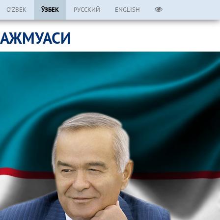
O’ZBEK
ЎЗБЕК
РУССКИЙ
ENGLISH
МАЖМУАСИ