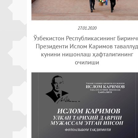
27.01.2020
Ўзбекистон Республикасининг Биринч
Президенти Ислом Каримов таваллу
кунини нишонлаш ҳафталигининг
очилиши