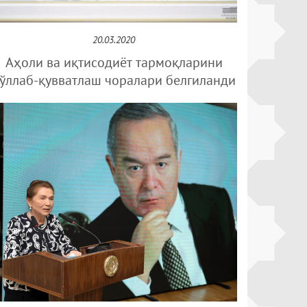
20.03.2020
Аҳоли ва иқтисодиёт тармоқларини
ўллаб-қувватлаш чоралари белгиланди