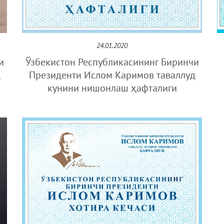
24.01.2020
и
Ўзбекистон Республикасининг Биринчи
д
Президенти Ислом Каримов таваллуд
кунини нишонлаш ҳафталиги