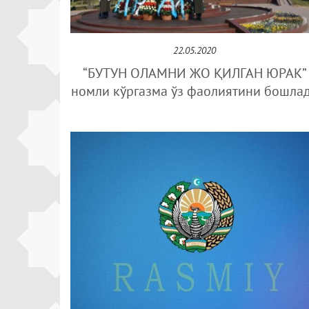
22.05.2020
“БУТУН ОЛАМНИ ЖО ҚИЛГАН ЮРАК”
номли кўргазма ўз фаолиятини бошла