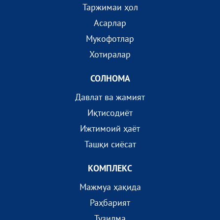
Таржимаи ҳол
Асарлар
Мукофотлар
Хотиралар
СОЛНОМА
Давлат ва жамият
Иқтисодиёт
Ижтимоий ҳаёт
Ташқи сиёсат
КОМПЛEКС
Мажмуа ҳақида
Раҳбарият
Тузилма