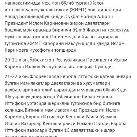
манлакатимизда меҳ-мон бўлиб турган Жаҳон
интеллектуал мулк ташкилоти (ЖИМТ) Бош директори
Арпад Богшни қабул қилди. Суҳбат чоғида А. Богш
Президент Ислом Каримовни жаҳон давлатлари
бошлиқлари орасида биринчи бўлиб Жаҳон интеллектуал
мулк ташкилотининг Олтин медали билан тақдирлаш
тўғрисида ЖИМТ қарорини маълум қилди ҳамда Ислом
Каримовга мукофотни топширди.
20-21 июн. Ўзбекистон Республикаси Президенти Ислом
Каримов Италия Республикасига ташриф буюрди.
21-22 июн. Флоренсияда Европа Иттифоқи қатнашчилари
бўлган мам-лакатлар давлатлари ва хукуматлари
раҳбарларининг олий даражадаги учрашуви бўлиб ўтди.
Шу учрашув доирасида Ўзбекистон билан Европа
Иттифоқи ўртасида шериклик тўғрисида бир битимга
келинди. Битимни мам-лакатимиз Президенти Ислом
Каримов, Европа Иттифоқи Кенгаши Раиси бўлмиш
Италия Вазирлар Кенгаши раиси Романо Проди, Европа
Иттифоқи аъзолари бўлган 15 давлат ташқи ишлар
вазирлари имзоладилар.