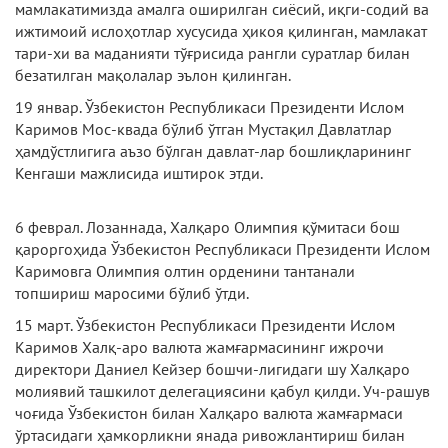
мамлакатимизда амалга оширилган сиёсий, иқги-содий ва
ижтимоий ислоҳотлар хусусида ҳикоя қилинган, мамлакат
тари-хи ва маданияти тўғрисида рангли суратлар билан
безатилган мақолалар эълон қилинган.
19 январ. Ўзбекистон Республикаси Президенти Ислом
Каримов Мос-квада бўлиб ўтган Мустақил Давлатлар
ҳамдўстлигига аъзо бўлган давлат-лар бошлиқларининг
Кенгаши мажлисида иштирок этди.
6 феврал. Лозаннада, Халқаро Олимпия қўмитаси бош
қароргоҳида Ўзбекистон Республикаси Президенти Ислом
Каримовга Олимпия олтин орденини тантанали
топшириш маросими бўлиб ўтди.
15 март. Ўзбекистон Республикаси Президенти Ислом
Каримов Халқ-аро валюта жамғармасининг ижрочи
директори Даниел Кейзер бошчи-лигидаги шу Халқаро
молиявий ташкилот делегациясини қабул қилди. Уч-рашув
чоғида Ўзбекистон билан Халқаро валюта жамғармаси
ўртасидаги ҳамкорликни янада ривожлантириш билан