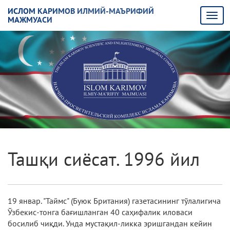
ИСЛОМ КАРИМОВ ИЛМИЙ-МАЪРИФИЙ
МАЖМУАСИ
Ташқи сиёсат. 1996 йил
19 январ. "Таймс" (Буюк Британия) газетасининг тўлалигича
Ўзбекис-тонга бағишланган 40 саҳифалик иловаси
босилиб чиқди. Унда мустақил-ликка эришгандан кейин