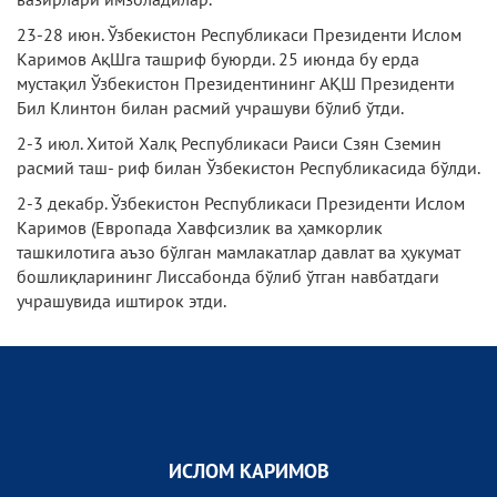
23-28 июн. Ўзбекистон Республикаси Президенти Ислом
Каримов АқШга ташриф буюрди. 25 июнда бу ерда
мустақил Ўзбекистон Президентининг АҚШ Президенти
Бил Клинтон билан расмий учрашуви бўлиб ўтди.
2-3 июл. Хитой Халқ Республикаси Раиси Сзян Сземин
расмий таш- риф билан Ўзбекистон Республикасида бўлди.
2-3 декабр. Ўзбекистон Республикаси Президенти Ислом
Каримов (Европада Хавфсизлик ва ҳамкорлик
ташкилотига аъзо бўлган мамлакатлар давлат ва ҳукумат
бошлиқларининг Лиссабонда бўлиб ўтган навбатдаги
учрашувида иштирок этди.
ИСЛОМ КАРИМОВ