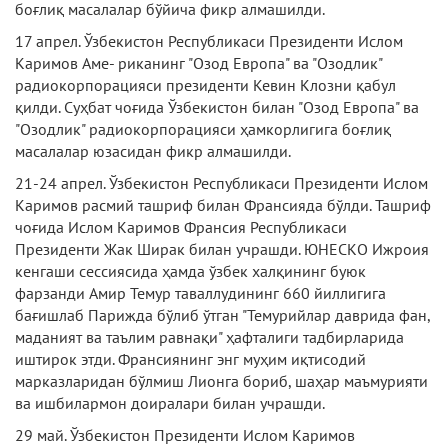
боғлиқ масалалар бўйича фикр алмашилди.
17 апрел. Ўзбекистон Республикаси Президенти Ислом
Каримов Аме- риканинг "Озод Европа" ва "Озодлик"
радиокорпорацияси президенти Кевин Клозни қабул
қилди. Суҳбат чоғида Ўзбекистон билан "Озод Европа" ва
"Озодлик" радиокорпорацияси ҳамкорлигига боғлиқ
масалалар юзасидан фикр алмашилди.
21-24 апрел. Ўзбекистон Республикаси Президенти Ислом
Каримов расмий ташриф билан Франсияда бўлди. Ташриф
чоғида Ислом Каримов Франсия Республикаси
Президенти Жак Ширак билан учрашди. ЮНЕСКО Ижроия
кенгаши сессиясида ҳамда ўзбек халқининг буюк
фарзанди Амир Темур таваллудининг 660 йиллигига
бағишлаб Парижда бўлиб ўтган "Темурийлар даврида фан,
маданият ва таълим равнақи" ҳафталиги тадбирларида
иштирок этди. Франсиянинг энг муҳим иқтисодий
марказларидан бўлмиш Лионга бориб, шаҳар маъмурияти
ва ишбилармон доиралари билан учрашди.
29 май. Ўзбекистон Президенти Ислом Каримов