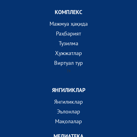
КОМПЛEКС
Мажмуа ҳақида
Раҳбарият
Тузилма
Ҳужжатлар
Виртуал тур
?>
ЯНГИЛИКЛАР
Янгиликлар
Эълонлар
Мақолалар
МEДИАТEКА