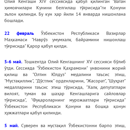
Олий Кенгаши ХIV сессиясида қабул қилинган "Ватан
ҳимоячилари Кунини белгилаш тўғрисида"ги Қонуни
эълон қилинди. Бу кун ҳар йили 14 январда нишонлана
бошлади.
22 февраль
Ўзбекистон Республикаси Вазирлар
Маҳкамаси "Наврўз умумхалқ байрамини нишонлаш
тўғрисида" Қарор қабул қилди.
5-6 май.
Тошкентда Олий Кенгашнинг ХV сессияси бўлиб
ўтди. Сессияда "Ўзбекистон Қаҳрамони" унвонини жорий
қилиш ва "Олтин Юлдуз" медалини таъсис этиш,
"Мустақиллик", "Дўстлик" орденларини, "Жасорат", "Шуҳрат"
медалларини таъсис этиш тўрисида, "Халқ депутатлари
вилоят, туман ва шаҳар Кенгашларига сайловлар
тўғрисида", "Фуқароларнинг мурожаатлари тўғрисида"
Ўзбекистон Республикаси Қонуни ва бошқа қонун
ҳужжатлари қабул қилинди.
5 май.
Суверен ва мустақил Ўзбекистонни барпо этиш,