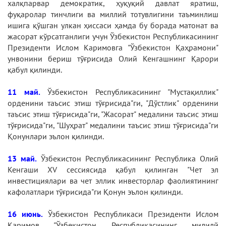
халқпарвар демократик, ҳуқуқий давлат яратиш,
фуқаролар тинчлиги ва миллий тотувлигини таъминлиш
ишига қўшган улкан ҳиссаси ҳамда бу борада матонат ва
жасорат кўрсатганлиги учун Ўзбекистон Республикасининг
Президенти Ислом Каримовга "Ўзбекистон Қаҳрамони"
унвонини бериш тўғрисида Олий Кенгашнинг Қарори
қабул қилинди.
11 май.
Ўзбекистон Республикасининг "Мустақиллик"
орденини таъсис этиш тўғрисида"ги, "Дўстлик" орденини
таъсис этиш тўғрисида"ги, "Жасорат" медалини таъсис этиш
тўғрисида"ги, "Шуҳрат" медалини таъсис этиш тўғрисида"ги
Қонунлари эълон қилинди.
13 май.
Ўзбекистон Республикасининг Республика Олий
Кенгаши ХV сессиясида қабул қилинган "Чет эл
инвестициялари ва чет эллик инвесторлар фаолиятининг
кафолатлари тўғрисида"ги Қонун эълон қилинди.
16 июнь.
Ўзбекистон Республикаси Президенти Ислом
Каримов "Ўзбекистон Республикасининг милилй