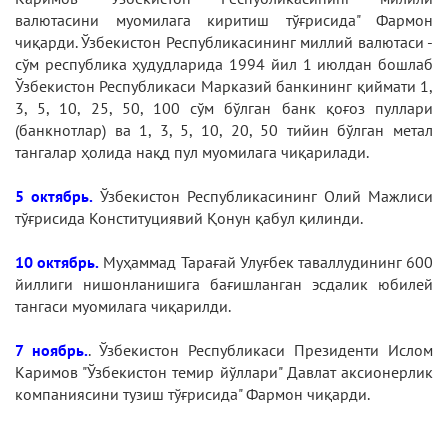
валютасини муомилага киритиш тўғрисида" Фармон
чиқарди. Ўзбекистон Республикасининг миллий валютаси -
сўм республика ҳудудларида 1994 йил 1 июлдан бошлаб
Ўзбекистон Республикаси Марказий банкининг қиймати 1,
3, 5, 10, 25, 50, 100 сўм бўлган банк қоғоз пуллари
(банкнотлар) ва 1, 3, 5, 10, 20, 50 тийин бўлган метал
тангалар ҳолида нақд пул муомилага чиқарилади.
5 октябрь.
Ўзбекистон Республикасининг Олий Мажлиси
тўғрисида Конституциявий Қонун қабул қилинди.
10 октябрь.
Муҳаммад Тарағай Улуғбек таваллудининг 600
йиллиги нишонланишига бағишланган эсдалик юбилей
тангаси муомилага чиқарилди.
7 ноябрь.
. Ўзбекистон Республикаси Президенти Ислом
Каримов "Ўзбекистон темир йўллари" Давлат аксионерлик
компаниясини тузиш тўғрисида" Фармон чиқарди.