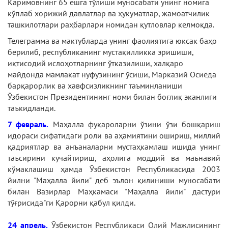
Каримовнинг 65 ёшга тўлиши муносабати унинг номига
кўплаб хорижий давлатлар ва ҳукуматлар, жамоатчилик
ташкилотлари раҳбарлари номидан қутловлар келмоқда.
Телеграмма ва мактубларда унинг фаолиятига юксак баҳо
берилиб, республиканинг мустақилликка эришиши,
иқтисодий ислоҳотларнинг ўтказилиши, халқаро
майдонда мамлакат нуфузининг ўсиши, Марказий Осиёда
барқарорлик ва хавфсизликнинг таъминланиши
Ўзбекистон Президентининг номи билан боғлиқ эканлиги
таъкидланди.
7 февраль.
Маҳалла фуқароларни ўзини ўзи бошқариш
идораси сифатидаги роли ва аҳамиятини ошириш, миллий
қадриятлар ва анъаналарни мустаҳкамлаш ишида унинг
таъсирини кучайтириш, аҳолига моддий ва маънавий
кўмаклашиш ҳамда Ўзбекистон Республикасида 2003
йилни "Маҳалла йили" деб эълон қилиниши муносабати
билан Вазирлар Маҳкамаси "Маҳалла йили" дастури
тўғрисида"ги Қарорни қабул қилди.
24 апрель.
Ўзбекистон Республикаси Олий Мажлисининг