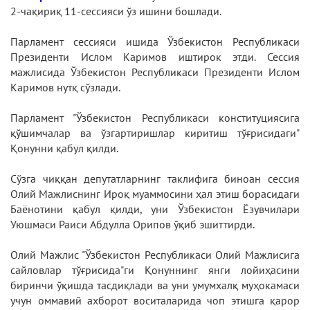
2-чақириқ 11-сессияси ўз ишини бошлади.
Парламент сессияси ишида Ўзбекистон Республикаси
Президенти Ислом Каримов иштирок этди. Сессия
мажлисида Ўзбекистон Республикаси Президенти Ислом
Каримов нутқ сўзлади.
Парламент "Ўзбекистон Республикаси конституциясига
қўшимчалар ва ўзгартиришлар киритиш тўғрисидаги"
Қонунни қабул қилди.
Сўзга чиққан депутатларнинг таклифига биноан сессия
Олий Мажлиснинг Ироқ муаммосини ҳал этиш борасидаги
Баёнотини қабул қилди, уни Ўзбекистон Ёзувчилари
Уюшмаси Раиси Абдулла Орипов ўқиб эшиттирди.
Олий Мажлис "Ўзбекистон Республикаси Олий Мажлисига
сайловлар тўғрисида"ги Қонуннинг янги лойиҳасини
биринчи ўқишда тасдиқлади ва уни умумхалқ муҳокамаси
учун оммавий ахборот воситаларида чоп этишга қарор