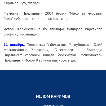
Каримов нутқ сўзлади.
Мамлакат Президенти 2004 йилни "Меҳр ва мурувват
йили" деб эълон қилишни таклиф этди.
Ислом Каримовнинг бу таклифи гулдирос қарсаклар
билан кутиб олинди.
11 декабрь.
Тошкентда Ўзбекистон Республикаси Олий
Мажлисининг 2-чақириқ 13-сессияси иш бошлади.
Парламент сессияси ишида Ўзбекистон Республикаси
Президенти Ислом Каримов иштирок этди.
ИСЛОМ КАРИМОВ
Таржимаи ҳол