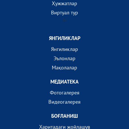
Ҳужжатлар
Виртуал тур
?>
ЯНГИЛИКЛАР
Янгиликлар
Эълонлар
Мақолалар
МEДИАТEКА
Фотогалерея
Видеогалерея
БОҒЛАНИШ
Харитадаги жойлашув