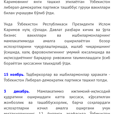
Каримовнинг янги ташкил этилаётган Ўзбекистон
либерал-демократик партияси ташаббус гуруҳи вакиллари
билан учрашуви бўлиб ўтди.
Унда Ўзбекистон Республикаси Президенти Ислом
Каримов нутқ сўзлади. Давлат раҳбари кичик ва ўрта
бизнес вакиллари ва ишбилармонларнинг
мамлакатимизда амалга оширилаётган бозор
ислоҳотларини чуқурлаштиришда, ишлаб чиқаришнинг
ўсишида, халқ фаровонлигининг умумий юксалишида ва
иқтисодиётнинг барқарор ривожини таъминлашдаги ўсиб
бораётган ҳиссасини таъкидлаб ўтди.
15 ноябрь.
Тадбиркорлар ва ишбилармонлар ҳаракати -
Ўзбекистон Либерал-демократик партияси ташкил топди.
3 декабрь.
Мамлакатимиз ижтимоий-иқтисодий
қудратини оширишдаги катта ҳиссаси, кўрсатилган
жонбозлик ва ташаббускорлик, барча соҳалардаги
ислоҳотларни изчил амалга оширгани учун
мустақилликнинг 12 йиллиги арафасида Ўзбекистон