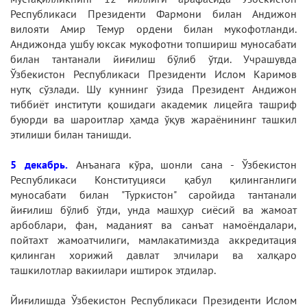
Республикаси Президенти Фармони билан Андижон
вилояти Амир Темур ордени билан мукофотланди.
Андижонда ушбу юксак мукофотни топшириш муносабати
билан тантанали йиғилиш бўлиб ўтди. Учрашувда
Ўзбекистон Республикаси Президенти Ислом Каримов
нутқ сўзлади. Шу куннинг ўзида Президент Андижон
тиббиёт институти қошидаги академик лицейга ташриф
буюрди ва шароитлар ҳамда ўқув жараёнининг ташкил
этилиши билан танишди.
5 декабрь.
Анъанага кўра, шонли сана - Ўзбекистон
Республикаси Конституцияси қабул қилинганлиги
муносабати билан "Туркистон" саройида тантанали
йиғилиш бўлиб ўтди, унда машҳур сиёсий ва жамоат
арбоблари, фан, маданият ва санъат намоёндалари,
пойтахт жамоатчилиги, мамлакатимизда аккредитация
қилинган хорижий давлат элчилари ва халқаро
ташкилотлар вакиилари иштирок этдилар.
Йиғилишда Ўзбекистон Республикаси Президенти Ислом