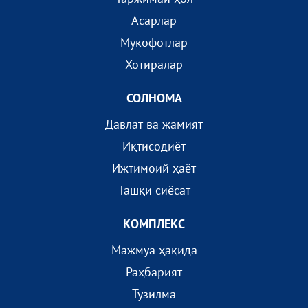
Асарлар
Мукофотлар
Хотиралар
СОЛНОМА
Давлат ва жамият
Иқтисодиёт
Ижтимоий ҳаёт
Ташқи сиёсат
КОМПЛEКС
Мажмуа ҳақида
Раҳбарият
Тузилма