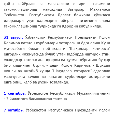
қайта тайёрлаш ва малакасини ошириш тизимини
такомиллаштириш мақсадида Вазирлар Маҳкамаси
"Ўзбекистон Республикаси Давлат божхона қўмитаси
идоралари учун кадрларни тайёрлаш тизимини янада
такомиллаштириш тўғрисида"ги Қарорни қабул қилди.
31 август.
Ўзбекистон Республикаси Президенти Ислом
Каримов қатағон қурбонлари хотирасини ёдга олиш Куни
муносабати билан пойтахтдаги "Шаҳидлар хотираси"
ёдгорлик мажмуасида бўлиб ўтган тадбирда иштирок этди.
Аждодлар хотирасига эҳтиром ва ҳурмат кўрсатиш бу ҳар
бир кишининг бурчи, - деди Ислом Каримов. - Шундай
шонли ва ажойиб кунда "Шаҳидлар хотираси" ёдгорлик
мажмуасига келиш ва қатағон қурбонлари хотирасини
ёдга олиш қалб ва руҳни тозалайди.
1 сентябрь.
Ўзбекистон Республикаси Мустақиллигининг
12 йиллигига бағишланган тантана.
7 октябрь.
Ўзбекистон Республикаси Президенти Ислом