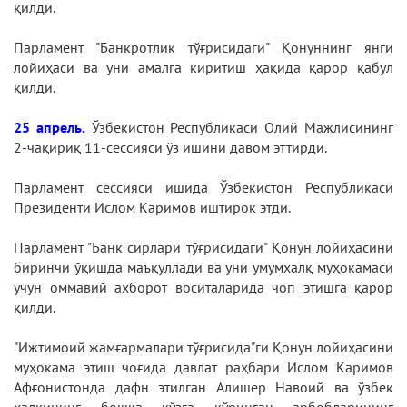
қилди.
Парламент "Банкротлик тўғрисидаги" Қонуннинг янги
лойиҳаси ва уни амалга киритиш ҳақида қарор қабул
қилди.
25 апрель.
Ўзбекистон Республикаси Олий Мажлисининг
2-чақириқ 11-сессияси ўз ишини давом эттирди.
Парламент сессияси ишида Ўзбекистон Республикаси
Президенти Ислом Каримов иштирок этди.
Парламент "Банк сирлари тўғрисидаги" Қонун лойиҳасини
биринчи ўқишда маъқуллади ва уни умумхалқ муҳокамаси
учун оммавий ахборот воситаларида чоп этишга қарор
қилди.
"Ижтимоий жамғармалари тўғрисида"ги Қонун лойиҳасини
муҳокама этиш чоғида давлат раҳбари Ислом Каримов
Афғонистонда дафн этилган Алишер Навоий ва ўзбек