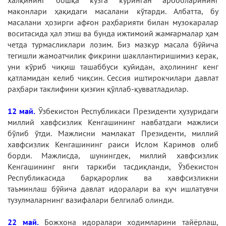
халқининг бошқа кўзга кўринган арбобларининг
маконлари ҳақидаги масалани кўтарди. Албатта, бу
масалани ҳозирги афғон раҳбарияти билан музокаралар
воситасида ҳал этиш ва бунда ижтимоий жамғармалар ҳам
четда турмасликлари лозим. Биз мазкур масала бўйича
тегишли жамоатчилик фикрини шакллантиришимиз керак,
уни кўриб чиқиш ташаббуси қуйидан, аҳолининг кенг
қатламидан келиб чиқсин. Сессия иштирокчилари давлат
раҳбари таклифини қизғин қўллаб-қувватладилар.
12 май.
Ўзбекистон Республикаси Президенти ҳузуридаги
миллий хавфсизлик Кенгашининг навбатдаги мажлиси
бўлиб ўтди. Мажлисни мамлакат Президенти, миллий
хавфсизлик Кенгашининг раиси Ислом Каримов олиб
борди. Мажлисда, шунингдек, миллий хавфсизлик
Кенгашининг янги таркиби тасдиқланди, Ўзбекистон
Республикасида барқарорлик ва хавфсизликни
таъминлаш бўйича давлат идоралари ва куч ишлатувчи
тузулмаларнинг вазифалари белгилаб олинди.
22 май.
Божхона идоралари ходимларини тайёрлаш,