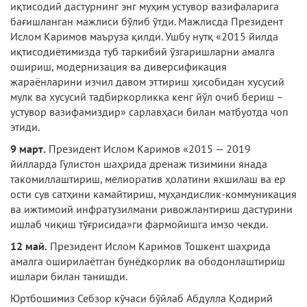
иқтисодий дастурнинг энг муҳим устувор вазифаларига
бағишланган мажлиси бўлиб ўтди. Мажлисда Пре­зидент
Ислом Каримов маъруза қилди. Ушбу нутқ «2015 йилда
иқтисодиётимизда туб таркибий ўзгаришларни амалга
ошириш, модер­низация ва диверсификация
жараёнларини изчил давом эттириш ҳисобидан хусусий
мулк ва хусусий тадбиркорликка кенг йўл очиб бериш –
устувор вазифамиздир» сарлавҳаси би­лан матбуотда чоп
этиди.
9 март.
Президент Ислом Каримов «2015 — 2019
йилларда Гулистон шаҳрида дренаж тизимини янада
такомиллаштириш, мелиоратив ҳолатини яхшилаш ва ер
ости сув сатҳини камайтириш, муҳандислик-коммуникация
ва ижтимоий инфратузилмани ривожлантириш дастурини
ишлаб чиқиш тўғрисида»ги фармойишга имзо чекди.
12 май.
Президент Ислом Каримов Тошкент шаҳрида
амалга оширилаётган бунёдкорлик ва ободонлаштириш
ишлари билан танишди.
Юртбошимиз Себзор кўчаси бўйлаб Абдул­ла Қодирий