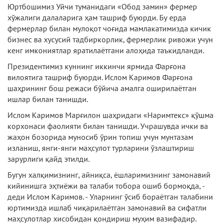
Юртбошимиз Уйчи туманидаги «Обод замин» фермер
хўжалиги далаларига ҳам ташриф буюрди. Бу ерда
фермерлар билан мулоқот чоғида мамлакатимизда кичик
бизнес ва хусусий тадбиркорлик, фермерлик ривожи учун
кенг имкониятлар яратилаётгани алоҳида таъкидланди.
Президентимиз куннинг иккинчи ярмида Фарғона
вилоятига ташриф буюрди. Ислом Каримов Фарғона
шаҳрининг бош режаси бўйича амалга оширилаётган
ишлар билан танишди.
Ислом Каримов Марғилон шаҳридаги «Наримтекс» қўшма
корхонаси фаолияти билан танишди. Учрашувда ички ва
жаҳон бозорида муносиб ўрин топиш учун мунтазам
изланиш, янги-янги маҳсулот турларини ўзлаштириш
зарурлиги қайд этилди.
Бугун халқимизнинг, айниқса, ёшларимизнинг замонавий
кийинишга эҳтиёжи ва талаби тобора ошиб бормоқда, -
деди Ислом Каримов. - Уларнинг ўсиб бораётган талабини
юртимизда ишлаб чиқарилаётган замона­вий ва сифатли
маҳсулотлар хисобидан қондириш муҳим вазифадир.