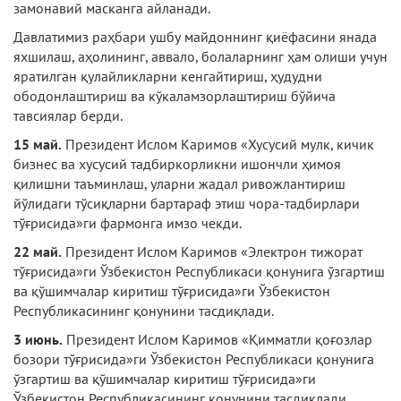
замонавий масканга айланади.
Давлатимиз раҳбари ушбу майдоннинг қиёфасини янада
яхшилаш, аҳолининг, авва­ло, болаларнинг ҳам олиши учун
яратилган қулайликларни кенгайтириш, ҳудудни
ободонлаштириш ва кўкаламзорлаштириш бўйича
тавсиялар берди.
15 май.
Президент Ислом Каримов «Хусусий мулк, кичик
бизнес ва хусусий тадбиркорликни ишончли ҳимоя
қилишни таъминлаш, уларни жадал ривожлантириш
йўлидаги тўсиқларни бартараф этиш чора-тадбирлари
тўғрисида»ги фармонга имзо чекди.
22 май.
Президент Ислом Каримов «Элек­трон тижорат
тўғрисида»ги Ўзбекистон Республикаси қонунига ўзгартиш
ва қўшимчалар киритиш тўғрисида»ги Ўзбекистон
Республикасининг қонунини тасдиқлади.
3 июнь.
Президент Ислом Каримов «Қимматли қоғозлар
бозори тўғрисида»ги Ўзбекистон Республикаси қонунига
ўзгартиш ва қўшимчалар киритиш тўғрисида»ги
Ўзбекистон Республикасининг қонунини тасдиқлади.