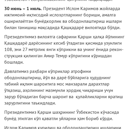
30 июнь – 1 июль.
Президент Ислом Каримов жойларда
ижтимоий-иқтисодий ислоҳотларнинг бориши, амалга
оширилаётган бунёдкорлик ва ободонлаштириш ишлари
билан танишиш мақсадида Қашқадарё вилоятида бўлди.
Президентимиз вилоятга сафарини Қарши ҳалқа йўлининг
Қашқадарё дарёсининг кесиб ўтадиган қисмида узунлиги
108, эни 27 метрлик янги кўприкни ва унинг ёнида рекон­
струкция қилинган Амир Темур кўпригини кўришдан
бошлади.
Давлатимиз раҳбари кўприклар атрофини
ободонлаштириш, йўл ва дарё бўйларига ҳудуднинг
табиий иқлим шароитига мос манзарали дарахтлар
ўтқазиш, аҳолининг мазмунли ҳордиқ чиқариши учун
зарур бўладиган барча шароит ва қулайликларни яратиш
зарурлигини таъкидлади.
Президентимиз Қарши шаҳрининг Ўзбекистон кўчасида
бунёд этилган кўп қаватли уйларни ҳам бориб кўрди.
Ислом Каримов курилиш ва ободонлаш­тириш ишларини