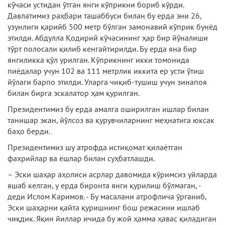
кўчаси устидан ўтган янги кўприкни бориб кўрди.
Давлатимиз раҳбари ташаббуси билан бу ерда эни 26,
узунлиги қарийб 500 метр бўлган замонавий кўприк бунёд
этилди. Абдулла Қодирий кўчасининг ҳар бир йўналиши
тўрт полосали қилиб кенгайтирилди. Бу ерда яна бир
янгиликка қўл урилган. Кўприкнинг икки томонида
пиёдалар учун 102 ва 111 метрлик иккита ер усти ўтиш
йўлаги барпо этилди. Уларга чиқиб-тушиш учун зинапоя
билан бирга эскалатор ҳам қурилган.
Президентимиз бу ерда амалга оширилган ишлар билан
танишар экан, йўлсоз ва қурувчиларнинг меҳнатига юксак
баҳо берди.
Президентимиз шу атрофда истиқомат қилаётган
фахрийлар ва ёшлар билан суҳбатлашди.
– Эски шаҳар аҳолиси асрлар давомида кўримсиз уйларда
яшаб келган, у ерда биронта янги қурилиш бўлмаган, -
деди Ислом Каримов. - Бу масалани атрофлича ўрганиб,
Эски шаҳарни қайта қуришнинг бош режа­сини ишлаб
чиқдик. Яқин йиллар ичида бу жой ҳамма ҳавас қиладиган