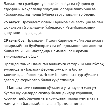
Давлатимиз раҳбари тураржойлар, йўл ва кўприклар
атрофини, маҳаллалар ҳудудини ободонлаштириш ва
кўкаламзорлаштириш бўйича зарур тавсиялар берди.
25 август.
Президент Ислом Каримов «Ин­вестиция ва пай
фондлари тўғрисида»ги Ўзбекистон Республикасининг
қонунини тасдиқлади.
29 сентябрь.
Президент Ислом Каримов жойларда амалга
оширилаётган бунёдкорлик ва ободонлаштириш ишлари
билан танишиш мақсадида Наманган ва Фарғона
вилоятларида бўлди.
Президентимиз Наманган вилоятига caфарини Мингбулоқ
туманидаги «Барака» фер­мер хўжалиги билан
танишишдан бошлади. Ислом Каримов мазкур хўжалик
даласида фермерлар билан суҳбатлашди.
– Мамлакатимиз қишлоқ хўжалиги учун муҳим мавсум
бўлган шу кунларда сизлар билан дийдор кўришиш,
ҳорманг деб, барчангизга куч-қувват тилаш менга катта
мамнуният бағашлайди, - деди Президентимиз.