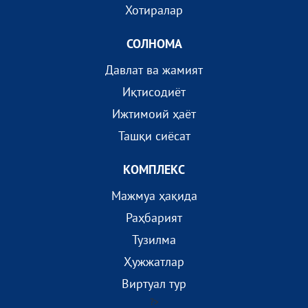
Хотиралар
СОЛНОМА
Давлат ва жамият
Иқтисодиёт
Ижтимоий ҳаёт
Ташқи сиёсат
КОМПЛEКС
Мажмуа ҳақида
Раҳбарият
Тузилма
Ҳужжатлар
Виртуал тур
?>