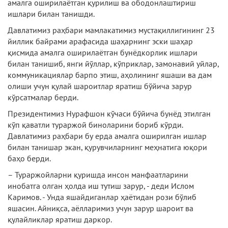
амалга оширилаётган қурилиш ва ободонлаштириш
ишлари билан танишди.
Давлатимиз раҳбари мамлакатимиз мустақиллигининг 23
йиллик байрами арафасида шаҳарнинг эски шаҳар
қисмида амалга оширилаётган бунёдкорлик ишлари
билан танишиб, янги йўллар, кўприклар, замонавий уйлар,
коммуникациялар барпо этиш, аҳолининг яшаши ва дам
олиши учун қулай шароитлар яратиш бўйича зарур
кўрсатмалар берди.
Президентимиз Нурафшон кўчаси бўйича бунёд этилган
кўп қаватли тураржой биноларини бориб кўрди.
Давлатимиз раҳбари бу ерда амалга оширилган ишлар
билан танишар экан, қурувчиларнинг меҳнатига юқори
баҳо берди.
– Тураржойларни қуришда инсон манфаатларини
инобатга олган ҳолда иш тутиш за­рур, - деди Ислом
Каримов. - Унда яшайдиганлар ҳаётидан рози бўлиб
яшасин. Айниқса, аёлларимиз учун зарур шароит ва
қулайликлар яратиш даркор.