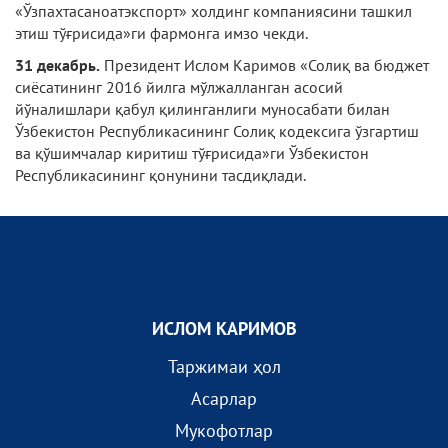
«Ўзпахтасаноатэкспорт» холдинг компаниясини ташкил
этиш тўғрисида»ги фармонга имзо чекди.
31 декабрь.
Президент Ислом Каримов «Солиқ ва бюджет
сиёсатининг 2016 йилга мўлжалланган асосий
йўналишлари қабул қилинганлиги муносабати билан
Ўзбекистон Республикасининг Солиқ кодексига ўзгартиш
ва қўшимчалар киритиш тўғрисида»ги Ўзбекистон
Республикасининг қонунини тасдиқлади.
ИСЛОМ КАРИМОВ
Таржимаи ҳол
Асарлар
Мукофотлар