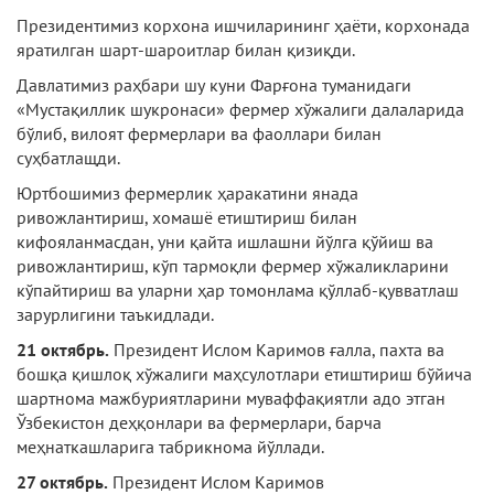
Президентимиз корхона ишчиларининг ҳаёти, корхонада
яратилган шарт-шароитлар билан қизиқди.
Давлатимиз раҳбари шу куни Фарғона туманидаги
«Мустақиллик шукронаси» фермер хўжалиги далаларида
бўлиб, вилоят фермерлари ва фаоллари билан
суҳбатлащди.
Юртбошимиз фермерлик ҳаракатини янада
ривожлантириш, хомашё етиштириш би­лан
кифояланмасдан, уни қайта ишлашни йўлга қўйиш ва
ривожлантириш, кўп тармоқли фермер хўжаликларини
кўпайтириш ва уларни ҳар томонлама қўллаб-қувватлаш
зарурлигини таъкидлади.
21 октябрь.
Президент Ислом Каримов ғалла, пахта ва
бошқа қишлоқ хўжалиги маҳсулотлари етиштириш бўйича
шартнома мажбуриятларини муваффақиятли адо этган
Ўзбекистон деҳқонлари ва фермерлари, барча
меҳнаткашларига табрикнома йўллади.
27 октябрь.
Президент Ислом Каримов