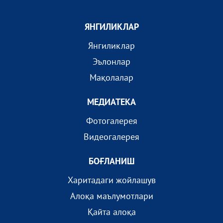
ЯНГИЛИКЛАР
Янгиликлар
Эълонлар
Мақолалар
МEДИАТEКА
Фотогалерея
Видеогалерея
БОҒЛАНИШ
Харитадаги жойлашув
Алоқа маълумотлари
Қайта алоқа