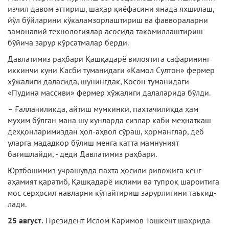
изчил давом эттириш, шаҳар қиёфасини янада яхшилаш,
йўл бўйларини кўкаламзорлаштириш ва фаввораларни
замонавий технологиялар асосида такомиллаш­тириш
бўйича зарур кўрсатмалар берди.
Давлатимиз раҳбари Қашқадарё вилоятига сафарининг
иккинчи куни Касби туманидаги «Камол Султон» фермер
хўжалиги даласида, шунингдак, Косон туманидаги
«Пудина массиви» фермер хўжалиги далаларида бўлди.
– Ғаллачиликда, айтиш мумкинки, пахтачиликда ҳам
муҳим бўлган мана шу кунларда сизлар каби меҳнаткаш
деҳқонларимиздан ҳол-аҳвол сўраш, ҳорманглар, деб
уларга мададкор бўлиш менга катта мамнуният
бағишлайди, - деди Давлатимиз раҳбари.
Юртбошимиз учрашувда пахта ҳосили ривожига кенг
аҳамият қаратиб, Қашқадарё иклими ва тупроқ шароитига
мос серҳосил навларни кўпайтириш зарурлигини таъкид­
лади.
25 август.
Президент Ислом Каримов Тошкент шаҳрида