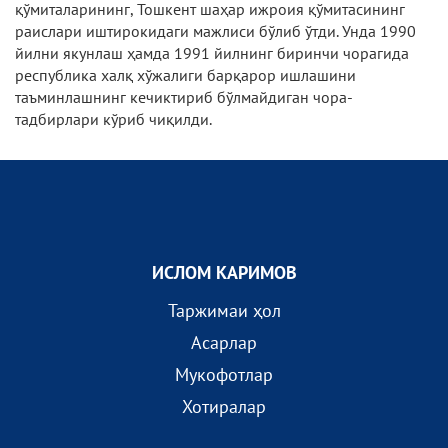
қўмиталарининг, Тошкент шаҳар ижроия қўмитасининг
раислари иштирокидаги маж­лиси бўлиб ўтди. Унда 1990
йилни якунлаш ҳамда 1991 йилнинг биринчи чорагида
рес­публика халқ хўжалиги барқарор ишлашини
таъминлашнинг кечиктириб бўлмайдиган чора-
тадбирлари кўриб чиқилди.
ИСЛОМ КАРИМОВ
Таржимаи ҳол
Асарлар
Мукофотлар
Хотиралар