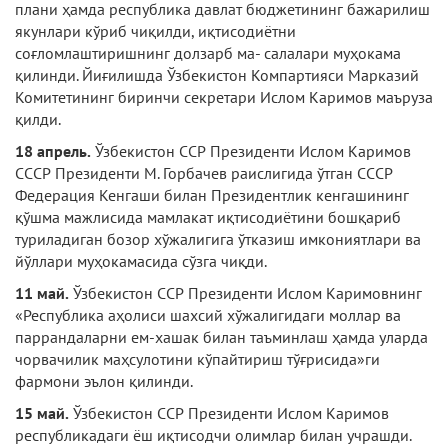
плани ҳамда республика давлат бюджетининг бажарилиш
якунлари кўриб чиқилди, иқтисодиётни
соғломлаштиришнинг долзарб ма- салалари муҳокама
қилинди. Йиғилишда Ўзбекистон Компартияси Марказий
Комитетининг биринчи секретари Ислом Каримов маъруза
қилди.
18 апрель.
Ўзбекистон ССР Президенти Ислом Каримов
СССР Президенти М. Гор­бачев раислигида ўтган СССР
Федерация Кенгаши билан Президентлик кенгашининг
қўшма мажлисида мамлакат иқтисодиётини бошқариб
туриладиган бозор хўжалигига ўтказиш имкониятлари ва
йўллари муҳокамасида сўзга чиқди.
11 май.
Ўзбекистон ССР Президенти Ислом Каримовнинг
«Республика аҳолиси шахсий хўжалигидаги моллар ва
паррандаларни ем-хашак билан таъминлаш ҳамда уларда
чорвачилик маҳсулотини кўпайтириш тўғрисида»ги
фармони эълон қилинди.
15 май.
Ўзбекистон ССР Президенти Ислом Каримов
республикадаги ёш иқтисодчи олимлар билан учрашди.