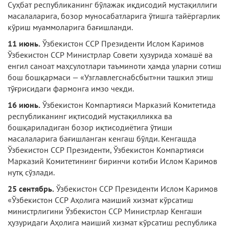
Суҳбат республиканинг бўлажак иқдисодий мустақиллиги
масалаларига, бозор муносабатларига ўтишга тайёргарлик
кўриш муаммоларига бағишланди.
11 июнь.
Ўзбекистон ССР Президенти Ислом Каримов
Ўзбекистон ССР Министрлар Совети ҳузурида хомашё ва
енгил саноат маҳсулотлари таъминоти ҳамда уларни сотиш
бош бошқармаси — «Узглавлегснабсбыт»ни ташкил этиш
тўғрисидаги фармонга имзо чекди.
16 июнь.
Ўзбекистон Компартияси Марказий Комитетида
республиканинг иқтисодий мустақилликка ва
бошқариладиган бозор иқтисодиётига ўтиши
масалаларига бағишланган кенгаш бўлди. Кенгашда
Ўзбекистон ССР Президенти, Ўзбекистон Компартияси
Марказий Комитетининг биринчи котиби Ислом Каримов
нутқ сўзлади.
25 сентябрь.
Ўзбекистон ССР Президенти Ислом Каримов
«Ўзбекистон ССР Аҳолига маиший хизмат кўрсатиш
министрлигини Ўзбекистон ССР Министрлар Кенгаши
ҳузуридаги Аҳолига маиший хизмат кўрсатиш респуб­лика