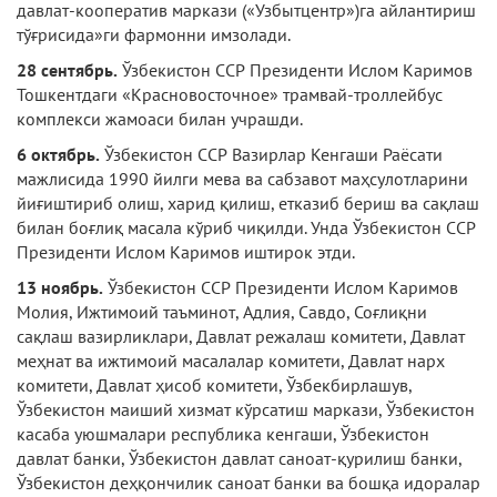
давлат-кооператив маркази («Узбытцентр»)га айлантириш
тўғрисида»ги фармонни имзолади.
28 сентябрь.
Ўзбекистон ССР Президенти Ислом Каримов
Тошкентдаги «Красновосточ­ное» трамвай-троллейбус
комплекси жамоаси билан учрашди.
6 октябрь.
Ўзбекистон ССР Вазирлар Кенгаши Раёсати
мажлисида 1990 йилги мева ва сабзавот маҳсулотларини
йиғиштириб олиш, харид қилиш, етказиб бериш ва сақлаш
билан боғлиқ масала кўриб чиқилди. Унда Ўзбекистон ССР
Президенти Ислом Каримов иш­тирок этди.
13 ноябрь.
Ўзбекистон ССР Президенти Ислом Каримов
Молия, Ижтимоий таъминот, Адлия, Савдо, Соғлиқни
сақлаш вазирликлари, Давлат режалаш комитети, Давлат
меҳнат ва ижтимоий масалалар комитети, Давлат нарх
комитети, Давлат ҳисоб комитети, Ўзбекбирлашув,
Ўзбекистон маиший хизмат кўрсатиш маркази, Ўзбекистон
касаба уюшмалари рес­публика кенгаши, Ўзбекистон
давлат банки, Ўзбекистон давлат саноат-қурилиш банки,
Ўзбекистон деҳқончилик саноат банки ва бошқа идоралар