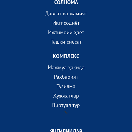
СОЛНОМА
Давлат ва жамият
Иқтисодиёт
Ижтимоий ҳаёт
Ташқи сиёсат
КОМПЛEКС
Мажмуа ҳақида
Раҳбарият
Тузилма
Ҳужжатлар
Виртуал тур
?>
ЯНГИЛИКЛАР