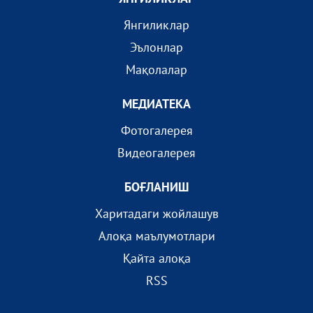
Янгиликлар
Эълонлар
Мақолалар
МEДИАТEКА
Фотогалерея
Видеогалерея
БОҒЛАНИШ
Харитадаги жойлашув
Алоқа маълумотлари
Қайта алоқа
RSS