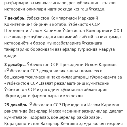
раҳбарлари ва мутахассислари, республиканинг етакчи
иқтисодчи олимлари иштирокида кенгаш ўтказди.
7 декабрь.
Ўзбекистон Компартияси Марказий
Комитетининг биринчи котиби, Ўзбекистон ССР
Президенти Ислом Каримов Ўзбекистон Компартияси XXII
съездида республикадаги ижтимоий-сиёсий вазият ҳамда
иқтисодиётни бозор муносабатларига ўтказишга
тайёргарлик борасидаги вазифалар тўғрисида маъруза
қилди.
8 декабрь.
Ўзбекистон ССР Президенти Ислом Каримов
«Ўзбекистон ССР деҳқончилик саноат комплекси
бошқарув тузилмасини такомиллаштириш тўғрисида»ги ва
«Ўзбекистон ССР Давлат режалаштириш қўмитасини
Ўзбекистон ССР иқтисодиёт қўмитасига айлантириш
тўғрисида»ги фармонларга имзо чекди.
29 декабрь.
Ўзбекистон ССР Президенти Ислом Каримов
раислигида Вазирлар Маҳкамасининг вазирликлар, давлат
қўмиталари, идоралар, концернлар раҳбарлари,
Қорақалпоғистон Вазирлар Кенгаши ҳамда вилоят ижроия