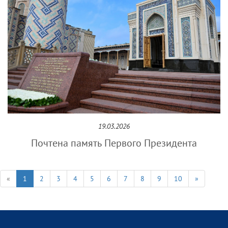
19.03.2026
Почтена память Первого Президента
«
1
2
3
4
5
6
7
8
9
10
»