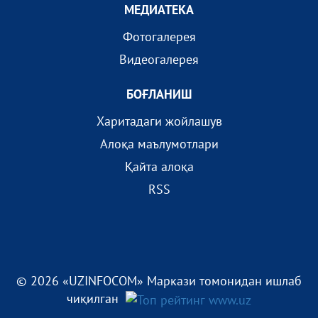
МEДИАТEКА
Фотогалерея
Видеогалерея
БОҒЛАНИШ
Харитадаги жойлашув
Алоқа маълумотлари
Қайта алоқа
RSS
© 2026 «UZINFOCOM» Маркази томонидан ишлаб
чиқилган