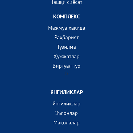
Ташқи сиёсат
КОМПЛEКС
Мажмуа ҳақида
Раҳбарият
Тузилма
Ҳужжатлар
Виртуал тур
?>
ЯНГИЛИКЛАР
Янгиликлар
Эълонлар
Мақолалар