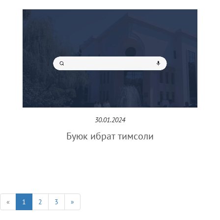
30.01.2024
Буюк ибрат тимсоли
«
1
2
3
»