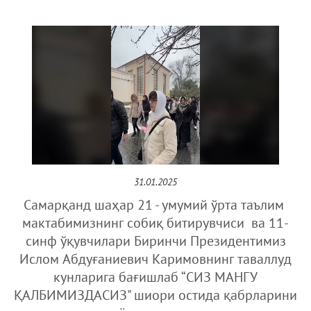
31.01.2025
Самарқанд шаҳар 21 - умумий ўрта таълим
мактабимизнинг собиқ битирувчиси ва 11-
синф ўқувчилари Биринчи Президентимиз
Ислом Абдуғаниевич Каримовнинг таваллуд
кунларига бағишлаб “СИЗ МАНГУ
ҚАЛБИМИЗДАСИЗ" шиори остида қабрларини