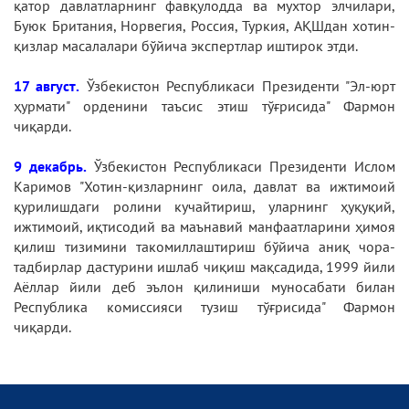
қатор давлатларнинг фавқулодда ва мухтор элчилари,
Буюк Британия, Норвегия, Россия, Туркия, АҚШдан хотин-
қизлар масалалари бўйича экспертлар иштирок этди.
17 август.
Ўзбекистон Республикаси Президенти "Эл-юрт
ҳурмати" орденини таъсис этиш тўғрисида" Фармон
чиқарди.
9 декабрь.
Ўзбекистон Республикаси Президенти Ислом
Каримов "Хотин-қизларнинг оила, давлат ва ижтимоий
қурилишдаги ролини кучайтириш, уларнинг ҳуқуқий,
ижтимоий, иқтисодий ва маънавий манфаатларини ҳимоя
қилиш тизимини такомиллаштириш бўйича аниқ чора-
тадбирлар дастурини ишлаб чиқиш мақсадида, 1999 йили
Аёллар йили деб эълон қилиниши муносабати билан
Республика комиссияси тузиш тўғрисида" Фармон
чиқарди.