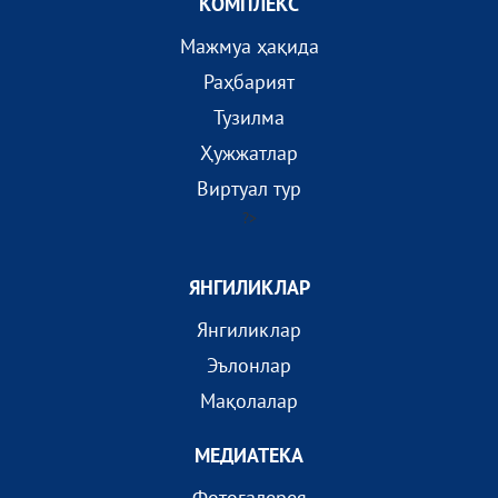
КОМПЛEКС
Мажмуа ҳақида
Раҳбарият
Тузилма
Ҳужжатлар
Виртуал тур
?>
ЯНГИЛИКЛАР
Янгиликлар
Эълонлар
Мақолалар
МEДИАТEКА
Фотогалерея