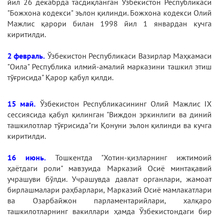
йил 26 декабрда тасдиқланган Ўзбекистон Республикаси
"Божхона кодекси" эълон қилинди. Божхона кодекси Олий
Мажлис қарори билан 1998 йил 1 январдан кучга
киритилди.
2 февраль.
Ўзбекистон Республикаси Вазирлар Маҳкамаси
"Оила" Республика илмий-амалий марказини ташкил этиш
тўғрисида" Қарор қабул қилди.
15 май.
Ўзбекистон Республикасининг Олий Мажлис IX
сессиясида қабул қилинган "Виждон эркинлиги ва диний
ташкилотлар тўғрисида"ги Қонуни эълон қилинди ва кучга
киритилди.
16 июнь.
Тошкентда "Хотин-қизларнинг ижтимоий
ҳаётдаги роли" мавзуида Марказий Осиё минтақавий
учрашуви бўлди. Учрашувда давлат органлари, жамоат
бирлашмалари раҳбарлари, Марказий Осиё мамлакатлари
ва Озарбайжон парламентарийлари, халқаро
ташкилотларнинг вакиллари ҳамда Ўзбекистондаги бир