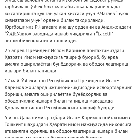
тарбиялаш, ўзбек бокс мактаби анъаналарини янада
юксалтиришга қўшган улкан ҳиссаси учун Р.Чагаев “Буюк
хизматлари учун” ордени билан тақдирланди.
Юртбошимиз Р.Чагаевга ана шу орденни ва Андижондаги
“ЎзДЕУавто» заводида ишлаб чиқарилган “Lacetti”
автомобили калитини топширди.
25 апрел. Президент Ислом Каримов пойтахтимиздаги
Ҳазрати Имом мажмуасига ташриф буюриб, бу ерда
амалга оширилаётган бунёдкорлик ва ободонлаштириш
ишлари билан танишди.
17 май. Ўзбекистон Республикаси Президенти Ислом
Каримов жойларда ижтимоий-иқтисодий ислоҳотларнинг
бориши, амалга оширилаётган бунёдкорлик ва
ободончилик ишлари билан танишиш мақсадида
Қорақалпоғистон Республикасига ташриф буюрди.
5 июн. Давлатимиз раҳбари Ислом Каримов пойтахтимиз
Тошкент шаҳридаги Ҳазрати имом мажмуасида ниҳоясига
етказилган қурилиш ва ободонлаштириш ишлари билан
танишиш мақсадида бу ерга ташриф буюрди.