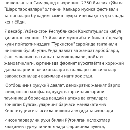
нишонланган Самарқанд шаҳрининг 2750 йиллик тўйи ва
“Шарқ тароналари” олтинчи Халқаро мусиқа фестивали
тантаналари бу қадим замин шуҳратини жаҳон узра янада
кенг ёйди.
7 декабр. Ўзбекистон Республикаси Конституцияси қабул
қилинган куннинг 15 йиллиги муносабати билан 7 декабр
куни пойтахтимиздаги “Туркистон” саройида тантанали
йиғилиш бўлиб ўтди. Унда давлат ва жамоат арбоблари,
фан, маданият ва санъат намояндалари, пойтахт
жамоатчилиги, юртимизда фаолият кўрсатаётган хорижий
давлатларнинг элчихоналари ва халқаро ташкилотлар
ваколатхоналари вакиллари иштирок этди.
Юртбошимиз ҳуқуқий давлат, демократик жамият барпо
этиш, инсон манфаати, ҳуқуқ ва эркинликларини
таъминлаш борасида қандай натижа ва ютуқларга
эришган бўлсак, уларнинг барчаси мамлакатимиз
Конституциясига асосланишини алоҳида таъкидлади.
Инсонпарварлик руҳи билан йўғрилган ислоҳотлар
халқимиз турмушининг янада фаровонлашувига,