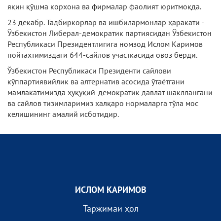
яқин қўшма корхона ва фирмалар фаолият юритмоқда.
23 декабр. Тадбиркорлар ва ишбилармонлар ҳаракати -
Ўзбекистон Либерал-демократик партиясидан Ўзбекистон
Республикаси Президентлигига номзод Ислом Каримов
пойтахтимиздаги 644-сайлов участкасида овоз берди.
Ўзбекистон Республикаси Президенти сайлови
кўппартиявийлик ва алтернатив асосида ўтаётгани
мамлакатимизда ҳуқуқий-демократик давлат шакллангани
ва сайлов тизимларимиз халқаро нормаларга тўла мос
келишининг амалий исботидир.
ИСЛОМ КАРИМОВ
Таржимаи ҳол