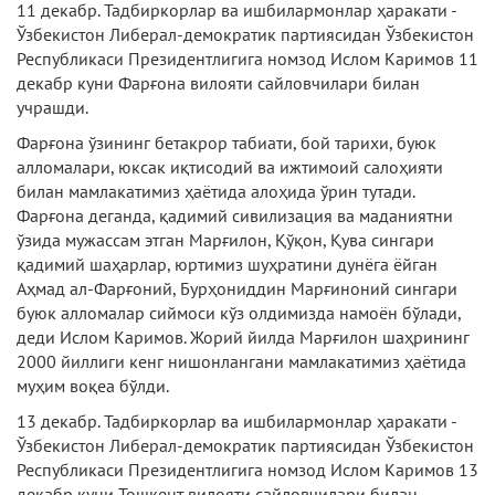
11 декабр. Тадбиркорлар ва ишбилармонлар ҳаракати -
Ўзбекистон Либерал-демократик партиясидан Ўзбекистон
Республикаси Президентлигига номзод Ислом Каримов 11
декабр куни Фарғона вилояти сайловчилари билан
учрашди.
Фарғона ўзининг бетакрор табиати, бой тарихи, буюк
алломалари, юксак иқтисодий ва ижтимоий салоҳияти
билан мамлакатимиз ҳаётида алоҳида ўрин тутади.
Фарғона деганда, қадимий сивилизация ва маданиятни
ўзида мужассам этган Марғилон, Қўқон, Қува сингари
қадимий шаҳарлар, юртимиз шуҳратини дунёга ёйган
Аҳмад ал-Фарғоний, Бурҳониддин Марғиноний сингари
буюк алломалар сиймоси кўз олдимизда намоён бўлади,
деди Ислом Каримов. Жорий йилда Марғилон шаҳрининг
2000 йиллиги кенг нишонлангани мамлакатимиз ҳаётида
муҳим воқеа бўлди.
13 декабр. Тадбиркорлар ва ишбилармонлар ҳаракати -
Ўзбекистон Либерал-демократик партиясидан Ўзбекистон
Республикаси Президентлигига номзод Ислом Каримов 13
декабр куни Тошкент вилояти сайловчилари билан