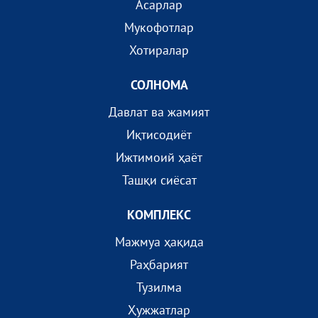
Асарлар
Мукофотлар
Хотиралар
СОЛНОМА
Давлат ва жамият
Иқтисодиёт
Ижтимоий ҳаёт
Ташқи сиёсат
КОМПЛEКС
Мажмуа ҳақида
Раҳбарият
Тузилма
Ҳужжатлар