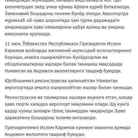
километрдан зиёд учиш-қўниш йўлаги қуриб битказилди.
Замонавий бошқариш тизими бунёд этилди. Аеропортда
мураккаб об-ҳаво шароитида ҳам турли даражадаги
оғирликдаги ҳаво кемаларини қабул қилиш ва учириш
имконияти яратилди.
21 июн. Ўзбекистон Республикаси Президенти Ислом
Каримов жойларда ижтимоий-иқтисодий ислоҳотларнинг
бориши, амалга оширилаётган бунёдкорлик ва
ободонлаштириш ишлари билан танишиш мақсадида
Наманган ва Андижон вилоятларига ташриф буюрди.
Юртбошимиз реконструксия қилинаётган Наманган
аеропортида амалга оширилаётган ишлар билан танишди.
Реконструксия ва таъмирлаш ишлари якунига етгач, шаҳар
ҳаво порти халқаро аеропорт мақомини олади. Шу кунга
қадар кутиш заллари тўлиқ таъмирдан чиқарилди. Ҳаво
ҳаракатини бошқариш тизими янгиланди.
Президентимиз Ислом Каримов куннинг иккинчи ярмида
Андижон вилоятига ташриф буюрди.