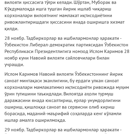
вилояти ҳиссасига тўғри келади. Шўртан, Муборак ва
Кўкдумалоқда ишга тушган йирик ишлаб чиқариш
корхоналари вилоятнинг мамлакат иқтисодиётини
ривожлантиришдаги ҳиссасини янада оширишга хизмат
қилди.
28 ноябр. Тадбиркорлар ва ишбилармонлар ҳаракати -
Ўзбекистон Либерал-демократик партиясидан Ўзбекистон
Республикаси Президентлигига номзод Ислом Каримов 28
ноябр куни Навоий вилояти сайловчилари билан
учрашди.
Ислом Каримов Навоий вилояти Ўзбекистоннинг йирик
саноат минтақаси эканлигини, бу ердаги улкан саноат
корхоналари мамлакатимиз иқтисодиёти ривожида муҳим
ўрин тутишини таъкидлади. Вилоятда аҳоли турмуш
даражасини янада юксалтириш, ерлар унумдорлигини
ошириш, қишлоққа саноат ва сервисни олиб кириш
борасида, маданий-маърифий соҳаларда кенг кўламли
ишлар амалга оширилмоқда.
29 ноябр. Тадбиркорлар ва ишбилармонлар ҳаракати -