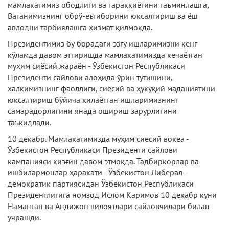
мамлакатимиз ободлиги ва тараққиётини таъминлашга,
Ватанимизнинг обрў-еътиборини юксалтириш ва ёш
авлодни тарбиялашга хизмат қилмоқда.
Президентимиз бу борадаги эзгу ишларимизни кенг
кўламда давом эттиришда мамлакатимизда кечаётган
муҳим сиёсий жараён - Ўзбекистон Республикаси
Президенти сайлови алоҳида ўрин тутишини,
халқимизнинг фаоллиги, сиёсий ва ҳуқуқий маданиятини
юксалтириш бўйича қилаётган ишларимизнинг
самарадорлигини янада ошириш зарурлигини
таъкидлади.
10 декабр. Мамлакатимизда муҳим сиёсий воқеа -
Ўзбекистон Республикаси Президенти сайлови
кампанияси қизғин давом этмоқда. Тадбиркорлар ва
ишбилармонлар ҳаракати - Ўзбекистон Либерал-
демократик партиясидан Ўзбекистон Республикаси
Президентлигига номзод Ислом Каримов 10 декабр куни
Наманган ва Андижон вилоятлари сайловчилари билан
учрашди.