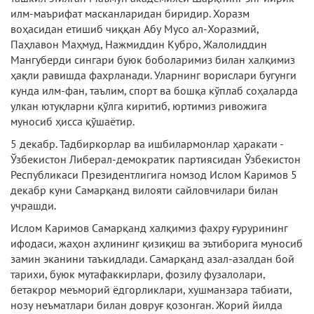
илм-маърифат масканларидан биридир. Хоразм
воҳасидан етишиб чиққан Абу Мусо ал-Хоразмий,
Паҳлавон Маҳмуд, Нажмиддин Кубро, Жалолиддин
Мангуберди сингари буюк боболаримиз билан халқимиз
ҳақли равишда фахрланади. Уларнинг ворислари бугунги
кунда илм-фан, таълим, спорт ва бошқа кўплаб соҳаларда
улкан ютуқларни қўлга киритиб, юртимиз ривожига
муносиб ҳисса қўшаётир.
5 декабр. Тадбиркорлар ва ишбилармонлар ҳаракати -
Ўзбекистон Либерал-демократик партиясидан Ўзбекистон
Республикаси Президентлигига номзод Ислом Каримов 5
декабр куни Самарқанд вилояти сайловчилари билан
учрашди.
Ислом Каримов Самарқанд халқимиз фахру ғурурининг
ифодаси, жаҳон аҳлининг қизиқиш ва эътиборига муносиб
замин эканини таъкидлади. Самарқанд азал-азалдан бой
тарихи, буюк мутафаккирлари, фозилу фузалолари,
бетакрор меъморий ёдгорликлари, хушманзара табиати,
нозу неъматлари билан довруғ қозонган. Жорий йилда