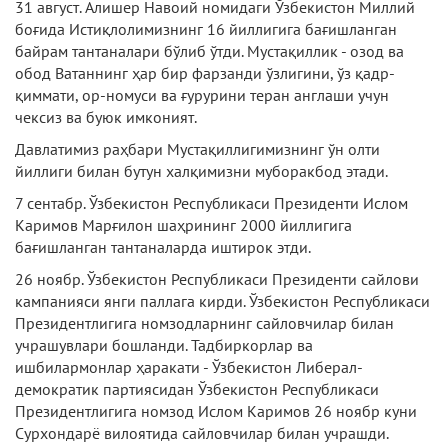
31 август. Алишер Навоий номидаги Ўзбекистон Миллий
боғида Истиқлолимизнинг 16 йиллигига бағишланган
байрам тантаналари бўлиб ўтди. Мустақиллик - озод ва
обод Ватаннинг ҳар бир фарзанди ўзлигини, ўз қадр-
қиммати, ор-номуси ва ғурурини теран англаши учун
чексиз ва буюк имконият.
Давлатимиз раҳбари Мустақиллигимизнинг ўн олти
йиллиги билан бутун халқимизни муборакбод этади.
7 сентабр. Ўзбекистон Республикаси Президенти Ислом
Каримов Марғилон шаҳрининг 2000 йиллигига
бағишланган тантаналарда иштирок этди.
26 ноябр. Ўзбекистон Республикаси Президенти сайлови
кампанияси янги паллага кирди. Ўзбекистон Республикаси
Президентлигига номзодларнинг сайловчилар билан
учрашувлари бошланди. Тадбиркорлар ва
ишбилармонлар ҳаракати - Ўзбекистон Либерал-
демократик партиясидан Ўзбекистон Республикаси
Президентлигига номзод Ислом Каримов 26 ноябр куни
Сурхондарё вилоятида сайловчилар билан учрашди.