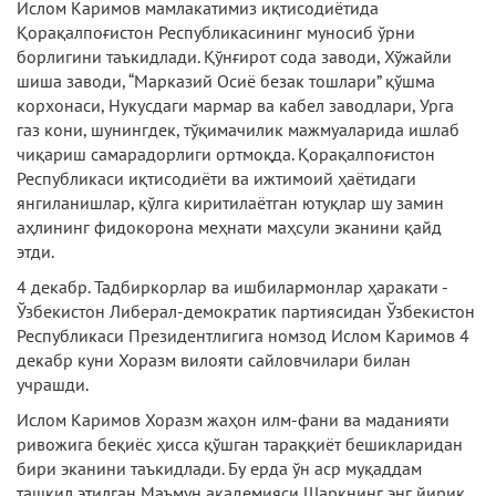
Ислом Каримов мамлакатимиз иқтисодиётида
Қорақалпоғистон Республикасининг муносиб ўрни
борлигини таъкидлади. Қўнғирот сода заводи, Хўжайли
шиша заводи, “Марказий Осиё безак тошлари” қўшма
корхонаси, Нукусдаги мармар ва кабел заводлари, Урга
газ кони, шунингдек, тўқимачилик мажмуаларида ишлаб
чиқариш самарадорлиги ортмоқда. Қорақалпоғистон
Республикаси иқтисодиёти ва ижтимоий ҳаётидаги
янгиланишлар, қўлга киритилаётган ютуқлар шу замин
аҳлининг фидокорона меҳнати маҳсули эканини қайд
этди.
4 декабр. Тадбиркорлар ва ишбилармонлар ҳаракати -
Ўзбекистон Либерал-демократик партиясидан Ўзбекистон
Республикаси Президентлигига номзод Ислом Каримов 4
декабр куни Хоразм вилояти сайловчилари билан
учрашди.
Ислом Каримов Хоразм жаҳон илм-фани ва маданияти
ривожига беқиёс ҳисса қўшган тараққиёт бешикларидан
бири эканини таъкидлади. Бу ерда ўн аср муқаддам
ташкил этилган Маъмун академияси Шарқнинг энг йирик