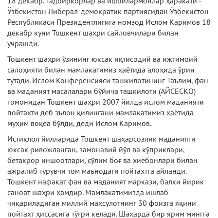
18 декабр. Тадбиркорлар ва ишбилармонлар ҳаракати -
Ўзбекистон Либерал-демократик партиясидан Ўзбекистон
Республикаси Президентлигига номзод Ислом Каримов 18
декабр куни Тошкент шаҳри сайловчилари билан
учрашди.
Тошкент шаҳри ўзининг юксак иқтисодий ва ижтимоий
салоҳияти билан мамлакатимиз ҳаётида алоҳида ўрин
тутади. Ислом Конференсияси ташкилотининг Таълим, фан
ва маданият масалалари бўйича ташкилоти (АЙСЕСКО)
томонидан Тошкент шаҳри 2007 йилда ислом маданияти
пойтахти деб эълон қилингани мамлакатимиз ҳаётида
муҳим воқеа бўлди, деди Ислом Каримов.
Истиқлол йилларида Тошкент шаҳарсозлик маданияти
юксак ривожланган, замонавий йўл ва кўприклари,
бетакрор иншоотлари, сўлим боғ ва хиёбонлари билан
ажралиб турувчи том маънодаги пойтахтга айланди.
Тошкент нафақат фан ва маданият маркази, балки йирик
саноат шаҳри ҳамдир. Мамлакатимизда ишлаб
чиқариладиган миллий маҳсулотнинг 30 фоизга яқини
пойтахт ҳиссасига тўғри келади. Шаҳарда бир ярим мингга