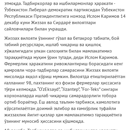
этмоқда. Тадбиркорлар ва ишбилармонлар ҳаракати -
Ўзбекистон Либерал-демократик партиясидан Ўзбекистон
Республикаси Президентлигига номзод Ислом Каримов 14
декабр куни Жиззах ва Сирдарё вилоятлари
сайловчилари билан учрашди.
Жиззах вилояти ўзининг гўзал ва бетакрор табиати, бой
табиий ресурслари, ишлаб чиқариш ва қишлоқ
хўжалигидаги улкан салоҳияти билан мамлакатимиз
тараққиётида муҳим ўрин тутади, деди Ислом Каримов.
Фермерлик ҳаракатини ривожлантириш борасидаги кенг
қамровли чора-тадбирлар самарасини Жиззах вилояти
мисолида яққол кўриш мумкин. Вилоятда етиштирилаётган
ғалланинг 98, пахтанинг юз фоизи фермерлар ҳиссасига
тўғри келмоқда. “O‘zEksayd”, “Jizantep”, “For-Teks” сингари
корхоналарда ишлаб чиқариш самарадорлиги тобора
ортиб бораётир. Ёш авлод таълим-тарбияси, камолотига
кўрсатилаётган доимий эътибор ва ғамхўрлик туфайли
жиззахлик йигит-қизлар ҳам мамлакатимиз тараққиётига
ўзининг муносиб ҳиссасини қўшмоқда.