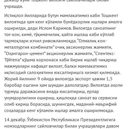
учрашди.
Истиқлол йилларида бутун мамлакатимиз каби Тошкент
вилоятида ҳам кенг кўламли бунёдкорлик ишлари амалга
оширилди, деди Ислом Каримов. Вилоятда саноатнинг
тоғ-кон, кимё, тўқимачилик, қайта ишлаш каби кўплаб
тармоқлари изчил ривожланмоқда. “Олмалиқ кон-
металлургия комбинати” очиқ аксионерлик жамияти,
“Оҳангарон-цемент” акционерлик жамияти, “Спентекс-
Тўйтепа” қўшма корхонаси каби йирик ишлаб чиқариш
мажмуалари нафақат вилоят, балки мамлакатимиз
иқтисодий салоҳиятини юксалтиришга хизмат қилмоқда.
Жорий йилнинг 9 ойида вилоятда экспорт ҳажми 1,5
баробар ошгани ҳам шундан далолатдир. Вилоятда аҳоли
турмуш даражасини янада юксалтириш, ерлар
унумдорлигини ошириш, қишлоққа саноат ва сервисни
олиб кириш борасида, шунингдек, маданий-маърифий
соҳаларда кенг кўламли ишлар амалга оширилмоқда.
14 декабр. Ўзбекистон Республикаси Президентлигига
номзодларнинг сайловчилар билан учрашувлари давом