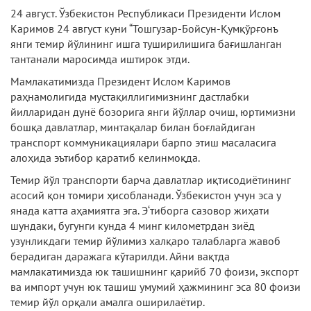
24 август. Ўзбекистон Республикаси Президенти Ислом
Каримов 24 август куни “Тошгузар-Бойсун-Қумқўрғонъ
янги темир йўлининг ишга туширилишига бағишланган
тантанали маросимда иштирок этди.
Мамлакатимизда Президент Ислом Каримов
раҳнамолигида мустақиллигимизнинг дастлабки
йилларидан дунё бозорига янги йўллар очиш, юртимизни
бошқа давлатлар, минтақалар билан боғлайдиган
транспорт коммуникациялари барпо этиш масаласига
алоҳида эътибор қаратиб келинмоқда.
Темир йўл транспорти барча давлатлар иқтисодиётининг
асосий қон томири ҳисобланади. Ўзбекистон учун эса у
янада катта аҳамиятга эга. Э‘тиборга сазовор жиҳати
шундаки, бугунги кунда 4 минг километрдан зиёд
узунликдаги темир йўлимиз халқаро талабларга жавоб
берадиган даражага кўтарилди. Айни вақтда
мамлакатимизда юк ташишнинг қарийб 70 фоизи, экспорт
ва импорт учун юк ташиш умумий ҳажмининг эса 80 фоизи
темир йўл орқали амалга оширилаётир.