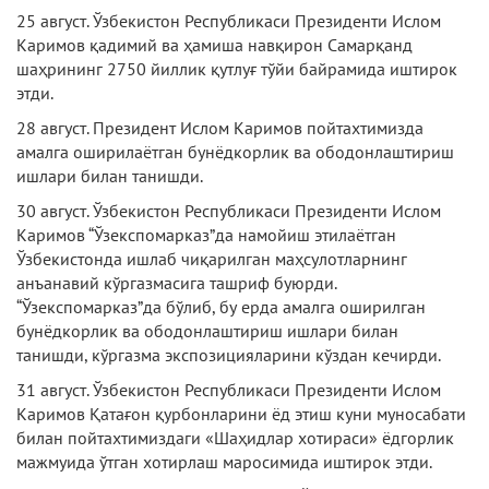
25 август. Ўзбекистон Республикаси Президенти Ислом
Каримов қадимий ва ҳамиша навқирон Самарқанд
шаҳрининг 2750 йиллик қутлуғ тўйи байрамида иштирок
этди.
28 август. Президент Ислом Каримов пойтахтимизда
амалга оширилаётган бунёдкорлик ва ободонлаштириш
ишлари билан танишди.
30 август. Ўзбекистон Республикаси Президенти Ислом
Каримов “Ўзекспомарказ”да намойиш этилаётган
Ўзбекистонда ишлаб чиқарилган маҳсулотларнинг
анъанавий кўргазмасига ташриф буюрди.
“Ўзекспомарказ”да бўлиб, бу ерда амалга оширилган
бунёдкорлик ва ободонлаштириш ишлари билан
танишди, кўргазма экспозицияларини кўздан кечирди.
31 август. Ўзбекистон Республикаси Президенти Ислом
Каримов Қатағон қурбонларини ёд этиш куни муносабати
билан пойтахтимиздаги «Шаҳидлар хотираси» ёдгорлик
мажмуида ўтган хотирлаш маросимида иштирок этди.