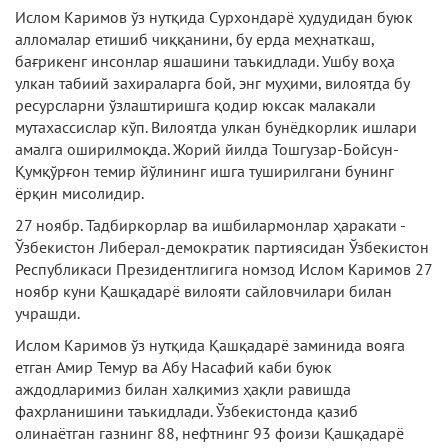
Ислом Каримов ўз нутқида Сурхондарё ҳудудидан буюк
алломалар етишиб чиққанини, бу ерда меҳнаткаш,
бағрикенг инсонлар яшашини таъкидлади. Ушбу воҳа
улкан табиий захираларга бой, энг муҳими, вилоятда бу
ресурсларни ўзлаштиришга қодир юксак малакали
мутахассислар кўп. Вилоятда улкан бунёдкорлик ишлари
амалга оширилмоқда. Жорий йилда Тошгузар-Бойсун-
Қумқўрғон темир йўлининг ишга туширилгани бунинг
ёрқин мисолидир.
27 ноябр. Тадбиркорлар ва ишбилармонлар ҳаракати -
Ўзбекистон Либерал-демократик партиясидан Ўзбекистон
Республикаси Президентлигига номзод Ислом Каримов 27
ноябр куни Қашқадарё вилояти сайловчилари билан
учрашди.
Ислом Каримов ўз нутқида Қашқадарё заминида вояга
етган Амир Темур ва Абу Насафий каби буюк
аждодларимиз билан халқимиз ҳақли равишда
фахрланишини таъкидлади. Ўзбекистонда қазиб
олинаётган газнинг 88, нефтнинг 93 фоизи Қашқадарё