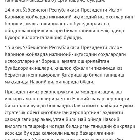
14 июн. Ўзбекистон Республикаси Президенти Ислом
Каримов жойларда ижтимоий-иқтисодий ислоҳотларнинг
бориши, амалга оширилаётган бунёдкорлик ва
ободонлаштириш ишлари билан танишиш мақсадида
Бухоро вилоятига ташриф буюрди.
15 июн. Ўзбекистон Республикаси Президенти Ислом
Каримов жойларда ижтимоий-иқтисодий соҳалардаги
ислоҳотларнинг бориши, амалга оширилаётган
бунёдкорлик ишлари, қишлоқ хўжалиги тизимида юз
бераётган кенг қамровли ўзгаришлар билан танишиш
мақсадида Навоий вилоятларида бўлди.
Президентимиз реконструксия ва модернизациялаш
ишлари амалга оширилаётган Навоий шаҳар аеропорти
билан танишувдан бошланди. Давлатимиз раҳбари муҳим
стратегик обект ҳисобланган аеропортнинг аҳамияти
ҳақида гапирар экан, ўтган йили май ойида Навоий
вилоятига ташрифи чоғида билдирган танқидий фикрлари
асосида бу ерда салмоқли ишлар бажарилганини
таъкидлади. Жумладан, халқаро андозаларга мос тўрт