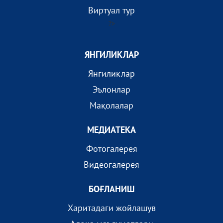
Виртуал тур
?>
ЯНГИЛИКЛАР
Янгиликлар
Эълонлар
Мақолалар
МEДИАТEКА
Фотогалерея
Видеогалерея
БОҒЛАНИШ
Харитадаги жойлашув