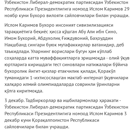
Ўзбекистон Либерал-демократик партиясидан Ўзбекистон
Республикаси Президентлигига номзод Ислом Каримов 29
ноябр куни Бухоро вилояти сайловчилари билан учрашди.
Ислом Каримов Бухоро инсоният сивизилизацияси
тараққиётига беқиёс ҳисса қўшган Абу Али ибн Сино,
Имом Бухорий, Абдухолиқ Ғиждувоний, Баҳоуддин
Нақшбанд сингари буюк мутафаккирлар ватанидир, деб
таъкидлади. Уларнинг ворислари бугун ҳам кўплаб
соҳаларда катта муваффақиятларга эришмоқда - олий ўқув
юртларига киришдаги тест синовлари натижалари бўйича
бухоролик йигит-қизлар етакчилик қилади, Қоракўл
туманидаги 1-ихтисослашган мактаб-интернат ўқувчилари
халқаро илмий олимпиадаларда совринли ўринларни
қўлга киритмоқда.
3 декабр. Тадбиркорлар ва ишбилармонлар ҳаракати -
Ўзбекистон Либерал-демократик партиясидан Ўзбекистон
Республикаси Президентлигига номзод Ислом Каримов 3
декабр куни Қорақалпоғистон Республикаси
сайловчилари билан учрашди.