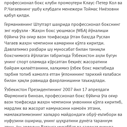
профессионал бокс клуби промоутери Клаус-Петер Кол ва
Р.Чагаевнинг ушбу клубдаги менежери Тоймас Ниёзовни
қабул қилди.
Германиянинг Штутгарт шаҳрида профессионал бокснинг
энг нуфузли - Жаҳон бокс уюшмаси (WБА) йўналиши
бўйича ўта оғир вазн тоифасида ўтган баҳсда Руслан
Чагаев жаҳон чемпиони камарини қўлга киритди.
Давлатимиз раҳбари шу муносабат билан таниқли
боксчимизга йўллаган табригида Ўзбекистон аҳли бугун
унинг спорт оламида кўрсатган беқиёс жасоратини
байрам қилаётганини, халқимиз ўзбек бокс мактабида
тарбия топиб камолга етган ўғлонининг тарихий ғалабаси
билан ҳақли равишда фахрланишини таъкидлади.
Ўзбекистон Президентининг 2007 йил 17 апрелдаги
Фармонига биноан, профессионал бокс бўйича ўта оғир
вазн тоифасида жаҳон чемпиони унвонини қўлга киритиб,
мардлик ва жасорат намунасини намоён этгани,
мамлакатимизнинг халқаро майдондаги обрў-еътибори ва
нуфузини ошириш, унинг шуҳратини дунёга тараннум
этиш, ёш авлодни Ватанга муҳаббат ва садоқат руҳида