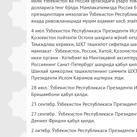
йили Ўзбекистон ва Россия ўртасидаги ўзаро т
долларига тенг бўлди. Мамлакатимизда Россия 
президентлари имзолаган Ўзбекистон Республик
янада ривожланишида муҳим аҳамият касб этаёт
4 июл. Ўзбекистон Республикаси Президенти И
Қозоғистон пойтахти Остона шаҳрига жўнаб кет
Таъкидлаш керакки, ШҲТ ташкилот сифатида ша
мамлакат - Ўзбекистон, Россия, Хитой, Қозоғис
икки органи - Котибият ва Минтақавий аксилтер
Россиянинг Санкт-Петербург шаҳрида қабул қил
Шанхай ҳамкорлик ташкилотининг саммити ШҲТ 
Президенти Ислом Каримов иштирок этди.
28 июл.` Ўзбекистон Республикаси Президенти
Бришамбони қабул қилди.
23 сентябр. Ўзбекистон Республикаси Президен
27 сентябр.` Ўзбекистон Республикаси Презид
Дениел Фридни қабул қилди.
2 октябр. Ўзбекистон Республикаси Президент