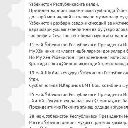
Ўзбекистон Республикасига келди.
Президентларнинг яккама-якка суҳбатида Ўзбек
долзарб минтақавий ва халқаро муаммолар муҳо
Ўзбекистон раҳбари савдо-иқтисодий ва ижтим
қарашлари ўхшаш эканлигини ва бу ўзаро алоқа
ташрифига Сеул Тошкент билан муносабатларни
11 май. Ўзбекистон Республикаси Президенти И
Му Хён икки мамлакат ишбилармон доиралари 
Но Му Хён Ўзбекистон Президентининг иқтисоди
ўртасида ё`лга қўйилган иқтисодий ҳамкорликд
19 май. Шу йил кечқурун Ўзбекистон Республик
ўтди.
Суҳбат чоғида И.Каримов БМТ Бош котибини шу
25 май. Ўзбекистон Республикаси Президенти И
- Хитой - бугунги кунда нафақат ўз минтақаси, 
Президентимиз Пекинга жўнаш олдидан журналис
28 июн. Ўзбекистон Республикаси Президенти 
Россия Ўзбекистоннинг муҳим стратегик ҳамкор