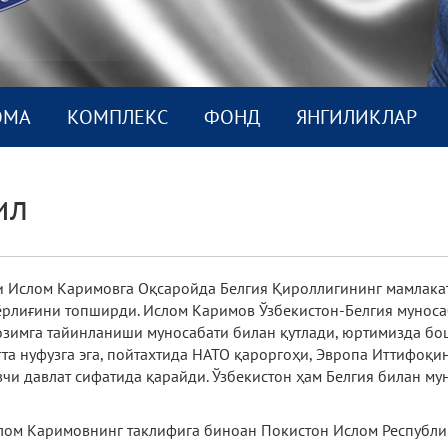
ОМА
КОМПЛEКС
ФОНД
ЯНГИЛИКЛАР
ил
и Ислом Каримовга Оқсаройда Белгия Қироллигининг мамлакат
рлиғини топширди. Ислом Каримов Ўзбекистон-Белгия мунос
возимга тайинланиши муносабати билан қутлади, юртимизда б
тта нуфузга эга, пойтахтида НАТО қароргоҳи, Эвропа Иттифоқ
вчи давлат сифатида қарайди. Ўзбекистон ҳам Белгия билан м
слом Каримовнинг таклифига биноан Покистон Ислом Республ