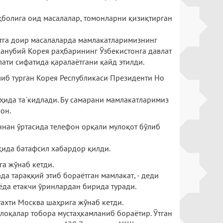
қболига оид масалалар, томонларни қизиқтирган
тга доир масалаларда мамлакатларимизнинг
анубий Корея раҳбарининг Ўзбекистонга давлат
ти сифатида қаралаётгани қайд этилди.
иб турган Корея Республикаси Президенти Но
ҳида та`кидлади. Бу самарани мамлакатларимиз
он.
нан ўртасида телефон орқали мулоқот бўлиб
қида батафсил хабардор қилди.
а жўнаб кетди.
да тараққий этиб бораётган мамлакат, - деди
ёда етакчи ўринлардан бирида туради.
ахти Москва шаҳрига жўнаб кетди.
лоқалар тобора мустаҳкамланиб бораётир. Ўтган