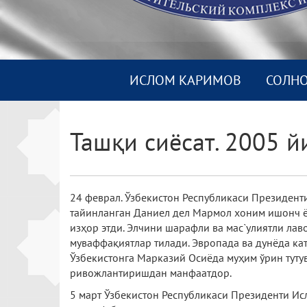
ИСЛОМ КАРИМОВ
СОЛН
Ташқи сиёсат. 2005 й
24 феврал. Ўзбекистон Республикаси Президент
тайинланган Даниел дел Мармол хоним ишонч ё
изҳор этди. Элчини шарафли ва мас`улиятли ла
муваффақиятлар тилади. Эвропада ва дунёда ка
Ўзбекистонга Марказий Осиёда муҳим ўрин туту
ривожлантиришдан манфаатдор.
5 март Ўзбекистон Республикаси Президенти И