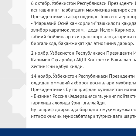
6 октябр. Ўзбекистон Республикаси Президенти
кенгашининг навбатдаги мажлисида иштирок эти
Президентимиз сафар олдидан Тошкент аеропор
- "Марказий Осиё ҳамкорлиги" ташкилоти ҳақида
эътибор қаратмоқ лозим, - деди Ислом Каримов.
табиий бойликлар ёки транспорт алоқаларини ол
биргаликда, баҳамжиҳат ҳал этмоғимиз даркор.
2 ноябр. Ўзбекистон Республикаси Президенти
Каримов Оқсаройда АҚШ Конгресси Вакиллар пал
Хестингсни қабул қилди.
14 ноябр. Ўзбекистон Республикаси Президент
олдидан оммавий ахборот воситалари мухбирла
Президентимиз бу ташрифдан кутилаётган натиж
- Бизнинг Россия Федерациясига, унинг пойтах
тарихида алоҳида ўрин эгаллайди.
Бу ташриф доирасида бир қатор муҳим ҳужжатла
иттифоқчилик муносабатлари тўғрисидаги шарт