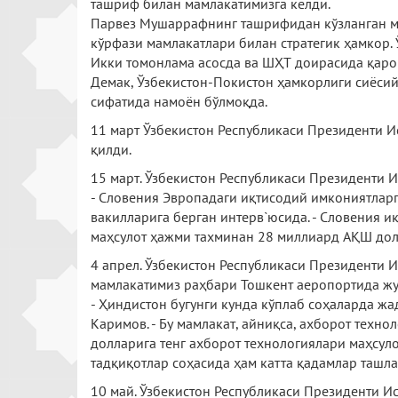
ташриф билан мамлакатимизга келди.
Парвез Мушаррафнинг ташрифидан кўзланган ма
кўрфази мамлакатлари билан стратегик ҳамкор. 
Икки томонлама асосда ва ШҲТ доирасида қарор
Демак, Ўзбекистон-Покистон ҳамкорлиги сиёсий
сифатида намоён бўлмоқда.
11 март Ўзбекистон Республикаси Президенти 
қилди.
15 март. Ўзбекистон Республикаси Президенти 
- Словения Эвропадаги иқтисодий имкониятларг
вакилларига берган интерв`юсида. - Словения 
маҳсулот ҳажми тахминан 28 миллиард АҚШ долл
4 апрел. Ўзбекистон Республикаси Президенти 
мамлакатимиз раҳбари Тошкент аеропортида жу
- Ҳиндистон бугунги кунда кўплаб соҳаларда жа
Каримов. - Бу мамлакат, айниқса, ахборот тех
долларига тенг ахборот технологиялари маҳсуло
тадқиқотлар соҳасида ҳам катта қадамлар ташл
10 май. Ўзбекистон Республикаси Президенти 