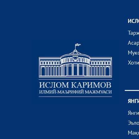
ИСЛ
Тар
Аса
Мук
Хот
ЯНГ
Янг
Эъл
Мақ