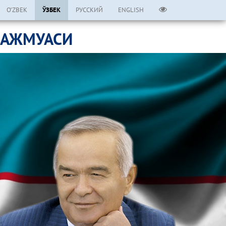
O’ZBEK
ЎЗБЕК
РУССКИЙ
ENGLISH
МАЖМУАСИ