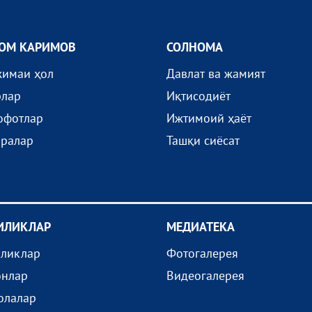
ОМ КАРИМОВ
СОЛНОМА
жимаи ҳол
Давлат ва жамият
рлар
Иқтисодиёт
офотлар
Ижтимоий ҳаёт
иралар
Ташқи сиёсат
ИЛИКЛАР
МEДИАТEКА
иликлар
Фотогалерея
онлар
Видеогалерея
олалар