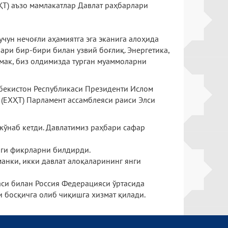
ҲТ) аъзо мамлакатлар Давлат раҳбарлари
учун нечоғли аҳамиятга эга эканига алоҳида
ари бир-бири билан узвий боғлиқ. Энергетика,
емак, биз олдимизда турган муаммоларни
збекистон Республикаси Президенти Ислом
(ЕХҲТ) Парламент ассамблеяси раиси Элси
жўнаб кетди. Давлатимиз раҳбари сафар
аги фикрларни билдирди.
анки, икки давлат алоқаларининг янги
аси билан Россия Федерацияси ўртасида
 босқичга олиб чиқишга хизмат қилади.