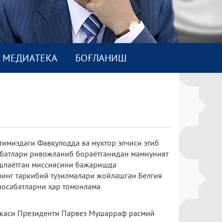
МEДИАТEКА
БОҒЛАНИШ
имиздаги Фавқулодда ва мухтор элчиси этиб
абатлари ривожланиб бораётганидан мамнуният
ошлаётган миссиясини бажаришда
ининг таркибий тузилмалари жойлашган Белгия
уносабатларни ҳар томонлама
икаси Президенти Парвез Мушарраф расмий