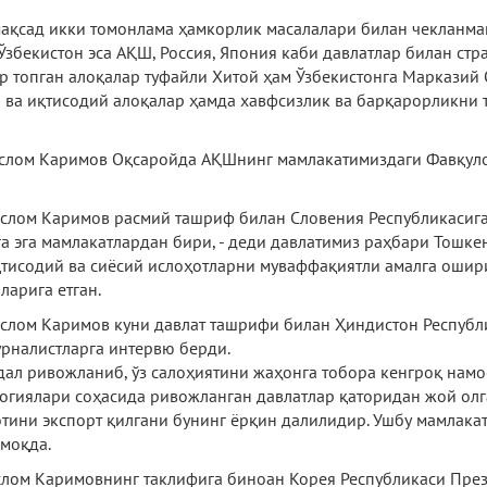
қсад икки томонлама ҳамкорлик масалалари билан чекланмай
Ўзбекистон эса АҚШ, Россия, Япония каби давлатлар билан стр
 топган алоқалар туфайли Хитой ҳам Ўзбекистонга Марказий 
 ва иқтисодий алоқалар ҳамда хавфсизлик ва барқарорликни 
Ислом Каримов Оқсаройда АҚШнинг мамлакатимиздаги Фавқуло
Ислом Каримов расмий ташриф билан Словения Республикасига
а эга мамлакатлардан бири, - деди давлатимиз раҳбари Тошк
иқтисодий ва сиёсий ислоҳотларни муваффақиятли амалга ошир
арига етган.
Ислом Каримов куни давлат ташрифи билан Ҳиндистон Республ
рналистларга интервю берди.
дал ривожланиб, ўз салоҳиятини жаҳонга тобора кенгроқ намоё
нологиялари соҳасида ривожланган давлатлар қаторидан жой ол
тини экспорт қилгани бунинг ёрқин далилидир. Ушбу мамлакат
амоқда.
Ислом Каримовнинг таклифига биноан Корея Республикаси Пре