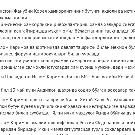
истон-Жанубий Корея ҳамкорлигининг бугунги аҳволи ва исти
кама этилди.
оий-сиёсий ҳамкорликни ривожлантириш ҳамда халқаро сиёса
ларни кенгайтиришда муҳим омил бўлаётганини таъкидлади. Ж
 янада кенгроқ ривожлантиришдан манфаатдорлигининг далола
слом Каримов ва юртимизда давлат ташрифи билан меҳмон бўл
бизнес-форуми иштирокчилари билан учрашди.
й сиёсати ўзининг кенг кўламли самарасини бераётганини ало
а эришилган салмоқли ютуқларда ҳам кўриш мумкин, деди меҳм
аси Президенти Ислом Каримов билан БМТ Бош котиби Кофи Ан
 йил 13 май куни Андижон шаҳрида содир бўлган воқеалар ҳа
слом Каримов давлат ташрифи билан Хитой Халқ Республикасиг
балки бутун дунёда кўпчиликнинг ҳавасини келтирадиган даража
тлар билан суҳбатда. - Ялпи ички маҳсулот ўсиши бўйича дун
Ислом Каримов амалий ташриф билан Россия Федерацияси пойт
ларидан биридир. Икки мамлакат ўртасида турли соҳалардаги а