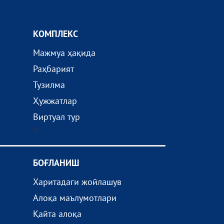
КОМПЛEКС
Мажмуа ҳақида
Раҳбарият
Тузилма
Ҳужжатлар
Виртуал тур
?>
БОҒЛАНИШ
Харитадаги жойлашув
Алоқа маълумотлари
Қайта алоқа