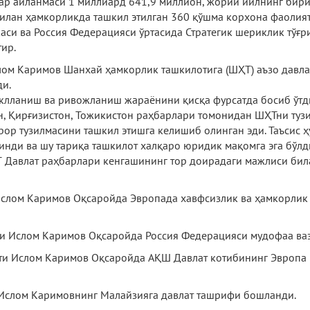
овар айланмаси 1 миллиард 641,9 миллион, жорий йилнинг бир
билан ҳамкорликда ташкил этилган 360 қўшма корхона фаолият
аси ва Россия Федерацияси ўртасида Стратегик шериклик тўғ
ир.
слом Каримов Шанхай ҳамкорлик ташкилотига (ШҲТ) аъзо давл
ди.
клланиш ва ривожланиш жараёнини қисқа фурсатда босиб ўтд
тон, Қирғизистон, Тожикистон раҳбарлари томонидан ШҲТни туз
рор тузилмасини ташкил этишга келишиб олинган эди. Таъсис ҳ
инди ва шу тариқа ташкилот халқаро юридик мақомга эга бўлд
Давлат раҳбарлари кенгашининг тор доирадаги мажлиси била
 Ислом Каримов Оқсаройда Эвропада хавфсизлик ва ҳамкорлик
ти Ислом Каримов Оқсаройда Россия Федерацияси мудофаа ваз
енти Ислом Каримов Оқсаройда АҚШ Давлат котибининг Эвропа
и Ислом Каримовнинг Малайзияга давлат ташрифи бошланди.