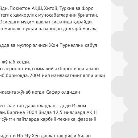
ди. Покистон АҚШ, Хитой, Туркия ва Форс
атегик ҳамкорлик муносабатларини ўрнатган.
Осиёдаги муҳим давлат сифатида қарайди.
та`минлаш нуқтаи назаридан долзарб масала
дда ва мухтор элчиси Жон Пурнеллни қабул
 жўнаб кетди.
ент аеропортида оммавий ахборот воситалари
иб бормоқда. 2004 йил мамлакатнинг ялпи ички
икасига жўнаб кетди. Сафар олдидан
н этаётган давлатлардан, - деди Ислом
ган. Биргина 2004 йилда 12,5 миллиард АҚШ
 сўнгги пайтларда ҳарбий-техника, фазовий
зиденти Но Му Хён давлат ташрифи билан