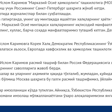
 Ислом Каримов "Марказий Осиё ҳамкорлиги" ташкилотига (МО
ш учун Россиянинг Санкт-Петербург шаҳрига жўнаб кетди.
тида журналистлар билан суҳбатлашди.
 гапирганда, унинг шу минтақада яшаётган халқларнинг ҳаёти 
 - Марказий Осиё минтақаси халқларининг иқтисодий манфаатл
инг, хуллас, барча соҳада манфаатларимиз туташиб кетган. Д
 Ислом Каримовга Корея Халқ Демократик Республикасининг Ў
атаси аъзоси, Европада хавфсизлик ва ҳамкорлик ташкилоти 
и Ислом Каримов расмий ташриф билан Россия Федерациясига 
рининг саволларига жавоб берди.
алар ва уларнинг аҳамияти ҳақида тўхталиб, жумладан, қуйид
ти бўлмиш Москва шаҳрига бу галги расмий ташрифимиз, ўйлайм
р имзоланиши кўзда тутилган. Айниқса, Ўзбекистон Республик
номани имзолаш мўлжалланаётгани ўзаро алоқаларимизни янги