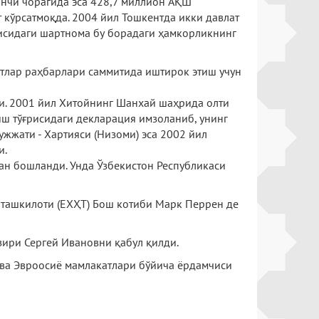
инчи чорагида эса 428,7 миллион АҚШ
 кўрсатмоқда. 2004 йил Тошкентда икки давлат
рисидаги шартнома бу борадаги ҳамкорликнинг
атлар раҳбарлари саммитида иштирок этиш учун
и. 2001 йил Хитойнинг Шанхай шаҳрида олти
иш тўғрисидаги декларация имзоланиб, унинг
ужжати - Хартияси (Низоми) эса 2002 йил
и.
н бошланди. Унда Ўзбекистон Республикаси
 ташкилоти (ЕХҲТ) Бош котиби Марк Перрен де
ири Сергей Ивановни қабул қилди.
 ва Эвроосиё мамлакатлари бўйича ёрдамчиси