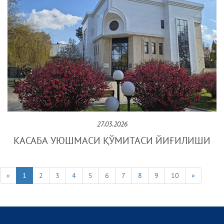
27.03.2026
КАСАБА УЮШМАСИ ҚЎМИТАСИ ЙИҒИЛИШИ
«
1
2
3
4
5
6
7
8
9
10
»