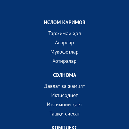
ИСЛОМ КАРИМОВ
Таржимаи ҳол
Асарлар
Мукофотлар
Хотиралар
СОЛНОМА
Давлат ва жамият
Иқтисодиёт
Ижтимоий ҳаёт
Ташқи сиёсат
КОМПЛEКС