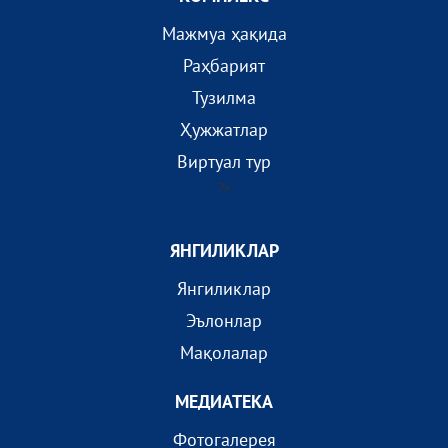
Мажмуа ҳақида
Раҳбарият
Тузилма
Ҳужжатлар
Виртуал тур
?>
ЯНГИЛИКЛАР
Янгиликлар
Эълонлар
Мақолалар
МEДИАТEКА
Фотогалерея