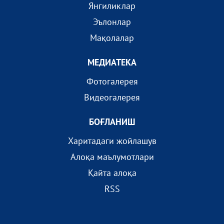
Янгиликлар
Эълонлар
Мақолалар
МEДИАТEКА
Фотогалерея
Видеогалерея
БОҒЛАНИШ
Харитадаги жойлашув
Алоқа маълумотлари
Қайта алоқа
RSS