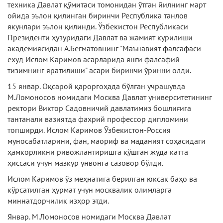
техника Давлат қўмитаси томонидан ўтган йилнинг март
ойида эълон қилинган биринчи Республика танлов
якунлари эълон қилинди. Ўзбекистон Республикаси
Президенти ҳузуридаги Давлат ва жамият қурилиши
академиясидан А.Бегматовнинг "Маънавият фалсафаси
ёхуд Ислом Каримов асарларида янги фалсафий
тизимнинг яратилиши" асари биринчи ўринни олди.
15 январ. Оқсарой қароргоҳада бўлган учрашувда
М.Ломоносов номидаги Москва Давлат университетининг
ректори Виктор Садовничий давлатимиз бошлиғига
тантанали вазиятда фахрий профессор дипломини
топширди. Ислом Каримов Ўзбекистон-Россия
муносабатларини, фан, маориф ва маданият соҳасидаги
ҳамкорликни ривожлантиришга қўшган жуда катта
ҳиссаси учун мазкур унвонга сазовор бўлди.
Ислом Каримов ўз меҳнатига берилган юксак баҳо ва
кўрсатилган ҳурмат учун москвалик олимларга
миннатдорчилик изҳор этди.
Январ. М.Ломоносов номидаги Москва Давлат