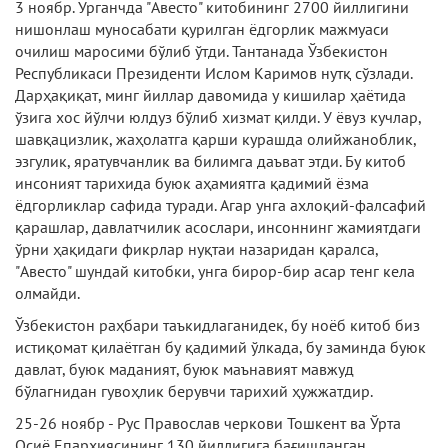
3 ноябр. Урганчда "Авесто" китобининг 2700 йиллигини
нишонлаш муносабати қурилган ёдгорлик мажмуаси
очилиш маросими бўлиб ўтди. Тантанада Ўзбекистон
Республикаси Президенти Ислом Каримов нутқ сўзлади.
Дарҳақиқат, минг йиллар давомида у кишилар ҳаётида
ўзига хос йўлчи юлдуз бўлиб хизмат қилди. У ёвуз кучлар,
шавқацизлик, жаҳолатга қарши курашда олийжаноблик,
эзгулик, яратувчанлик ва билимга даъват этди. Бу китоб
инсоният тарихида буюк аҳамиятга қадимий ёзма
ёдгорликлар сафида туради. Агар унга ахлоқий-фалсафий
қарашлар, давлатчилик асослари, инсоннинг жамиятдаги
ўрни ҳақидаги фикрлар нуқтаи назаридан қаралса,
"Авесто" шундай китобки, унга бирор-бир асар тенг кела
олмайди.
Ўзбекистон раҳбари таъкидлаганидек, бу ноёб китоб биз
истиқомат қилаётган бу қадимий ўлкада, бу заминда буюк
давлат, буюк маданият, буюк маънавият мавжуд
бўлагнидан гувоҳлик берувчи тарихий ҳужжатдир.
25-26 ноябр - Рус Православ черкови Тошкент ва Ўрта
Осиё Епархиясининг 130 йиллигига бағишланган