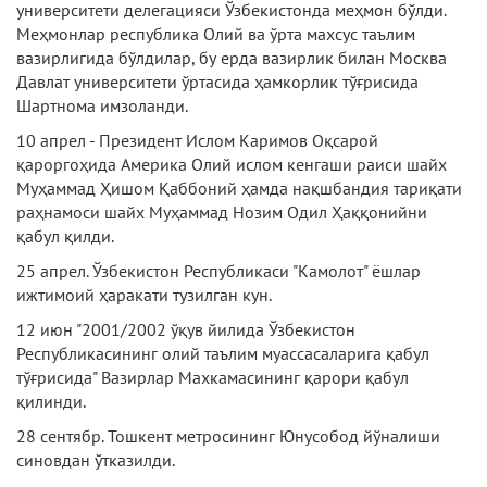
университети делегацияси Ўзбекистонда меҳмон бўлди.
Меҳмонлар республика Олий ва ўрта махсус таълим
вазирлигида бўлдилар, бу ерда вазирлик билан Москва
Давлат университети ўртасида ҳамкорлик тўғрисида
Шартнома имзоланди.
10 апрел - Президент Ислом Каримов Оқсарой
қароргоҳида Америка Олий ислом кенгаши раиси шайх
Муҳаммад Ҳишом Қаббоний ҳамда нақшбандия тариқати
раҳнамоси шайх Муҳаммад Нозим Одил Ҳаққонийни
қабул қилди.
25 апрел. Ўзбекистон Республикаси "Камолот" ёшлар
ижтимоий ҳаракати тузилган кун.
12 июн "2001/2002 ўқув йилида Ўзбекистон
Республикасининг олий таълим муассасаларига қабул
тўғрисида" Вазирлар Махкамасининг қарори қабул
қилинди.
28 сентябр. Тошкент метросининг Юнусобод йўналиши
синовдан ўтказилди.