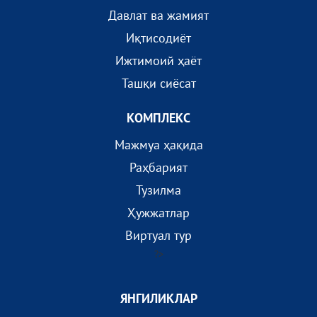
Давлат ва жамият
Иқтисодиёт
Ижтимоий ҳаёт
Ташқи сиёсат
КОМПЛEКС
Мажмуа ҳақида
Раҳбарият
Тузилма
Ҳужжатлар
Виртуал тур
?>
ЯНГИЛИКЛАР