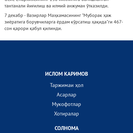
тантанали йиғилиш ва илмий анжуман ўтказилди.
7 декабр - Вазирлар Маҳкамасининг "Муборак ҳаж
зиёратига борувчиларга ёрдам кўрсатиш ҳақида"ги 467-
сон қарори қабул қилинди.
ИСЛОМ КАРИМОВ
Таржимаи ҳол
Асарлар
Мукофотлар
Хотиралар
СОЛНОМА