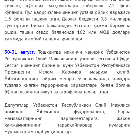
қишлоқ хўжалик маҳсулотлари тайёрлаш 7,1 фоиз
кўпайди. Пул қадрсизланишининг ўртача ойлик даражаси
1,5 фоизни ташкил этди. Давлат бюджети 9,8 миллиард
сўм ортиғи билан бажарилди. Экспорт ҳажми бирмунча
ошди, ташқи савдо балансида 162 млн АҚШ доллари
ҳажмида ижобий салдога эришилди.
30-31 август.
Тошкентда иккинчи чақириқ Ўзбекистон
Республикаси Олий Мажлисининг учинчи сессияси бўлди.
Сессия ишининг биринчи куни Ўзбекистон Республикаси
Президенти Ислом Каримов маъруза қилиб,
Ўзбекистоннинг айрим чегара участкаларида халқаро
тўдалар қилган террорчилик ҳаракатлари билан боғлиқ
бўлган вазиятни чуқур ва атрофлича таҳлил этди.
Депутатлар Ўзбекистон Республикаси Олий Мажлиси
номидан Ўзбекистон фуқароларига, барча
мамлакатларнинг парламентларига, жаҳон
ҳамжамиятининг тараққийпарвар кучларига
мурожаатнома қабул қилдилар.