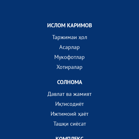
ИСЛОМ КАРИМОВ
Таржимаи ҳол
Асарлар
Мукофотлар
Хотиралар
СОЛНОМА
Давлат ва жамият
Иқтисодиёт
Ижтимоий ҳаёт
Ташқи сиёсат
КОМПЛEКС