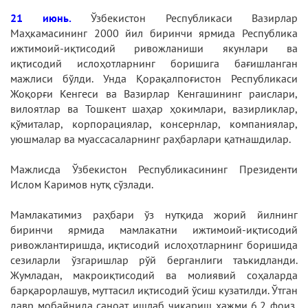
21 июнь.
Ўзбекистон Республикаси Вазирлар
Маҳкамасининг 2000 йил биринчи ярмида Республика
ижтимоий-иқтисодий ривожланиши якунлари ва
иқтисодий ислоҳотларнинг боришига бағишланган
мажлиси бўлди. Унда Қорақалпоғистон Республикаси
Жоқорғи Кенгеси ва Вазирлар Кенгашининг раислари,
вилоятлар ва Тошкент шаҳар ҳокимлари, вазирликлар,
қўмиталар, корпорациялар, консернлар, компаниялар,
уюшмалар ва муассасаларнинг раҳбарлари қатнашдилар.
Мажлисда Ўзбекистон Республикасининг Президенти
Ислом Каримов нутқ сўзлади.
Мамлакатимиз раҳбари ўз нутқида жорий йилнинг
биринчи ярмида мамлакатни ижтимоий-иқтисодий
ривожлантиришда, иқтисодий ислоҳотларнинг боришида
сезиларли ўзгаришлар рўй берганлиги таъкидланди.
Жумладан, макроиқтисодий ва молиявий соҳаларда
барқарорлашув, муттасил иқтисодий ўсиш кузатилди. Ўтган
давр мобайнида саноат ишлаб чиқариш ҳажми 6,2 фоиз,