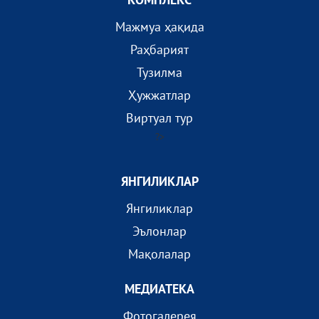
Мажмуа ҳақида
Раҳбарият
Тузилма
Ҳужжатлар
Виртуал тур
?>
ЯНГИЛИКЛАР
Янгиликлар
Эълонлар
Мақолалар
МEДИАТEКА
Фотогалерея