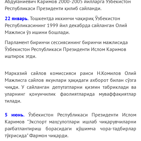
Абдуғаниевич Каримов 2000-2005 йилларга Ўзбекистон
Республикаси Президенти қилиб сайланди.
22 январь.
Тошкентда иккинчи чақириқ Ўзбекистон
Республикасининг 1999 йил декабрда сайланган Олий
Мажлиси ўз ишини бошлади.
Парламент биринчи сессиясининг биринчи мажлисида
Ўзбекистон Республикаси Президенти Ислом Каримов
иштирок этди.
Марказий сайлов комиссияси раиси Н.Комилов Олий
Мажлисга сайлов якунлари ҳақидаги ахборот билан сўзга
чиқди. У сайланган депутатларни қизғин табриклади ва
уларнинг қонунчилик фаолиятларида муваффақиятлар
тилади.
5 июнь.
Ўзбекистон Республикаси Президенти Ислом
Каримов "Экспорт маҳсулотлари ишлаб чиқарувчиларни
рағбатлантириш борасидаги қўшимча чора-тадбирлар
тўғрисида" Фармон чиқарди.