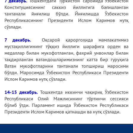
7 декабрь.
Тошкентдаги "Туркистон" саройида Ўзбекистон
Конституциясининг саккиз йиллигига бағишланган
тантанали йиғилиш бўлди. Йиғилишда Ўзбекистон
Республикасининг Президенти Ислом Каримов нутқ
сўзлади.
7 декабрь.
Оқсарой қароргоҳида мамлакатимиз
мустақиллигининг тўққиз йиллиги шарафига орден ва
медаллар билан мукофотланган, фахрий унвонлар билан
тақдирланган ватандошларимизнинг катта бир гуруҳига
Ватан мукофотларини тантанали топшириш маросими
бўлди. Маросимда Ўзбекистон Республикаси Президенти
Ислом Каримов нутқ сўзлади.
14-15 декабрь.
Тошкентда иккинчи чақириқ Ўзбекистон
Республикаси Олий Мажлисининг тўртинчи сессияси
бўлиб ўтди. Парламент ишида Ўзбекистон Республикаси
Президенти Ислом Каримов қатнашди ва нутқ сўзлади.