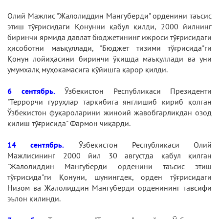
Олий Мажлис "Жалолиддин Мангуберди" орденини таъсис
этиш тўғрисидаги Қонунни қабул қилди, 2000 йилнинг
биринчи ярмида давлат бюджетининг ижроси тўғрисидаги
ҳисоботни маъқуллади, "Бюджет тизими тўғрисида"ги
Қонун лойиҳасини биринчи ўқишда маъқуллади ва уни
умумхалқ муҳокамасига қўйишга қарор қилди.
6 сентябрь.
Ўзбекистон Республикаси Президенти
"Террорчи гуруҳлар таркибига янглишиб кириб қолган
Ўзбекистон фуқароларини жиноий жавобгарликдан озод
қилиш тўғрисида" Фармон чиқарди.
14 сентябрь.
Ўзбекистон Республикаси Олий
Мажлисининг 2000 йил 30 августда қабул қилган
"Жалолиддин Мангуберди орденини таъсис этиш
тўғрисида"ги Қонуни, шунингдек, орден тўғрисидаги
Низом ва Жалолиддин Мангуберди орденининг тавсифи
эълон қилинди.