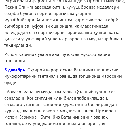
тўғрисидаъги фармони эълон қилинди. Фармонга мувофиқ,
Пекин Олимпиадасида олтин, кумуш, бронза медаллари
соҳиби бўлган спортчиларимиз ва уларнинг
мураббийлари Ватанимизнинг халқаро миқёсдаги обрў-
еътибори ва нуфузини оширишга, мамлакатимизда
истеъдодли ёш спортчиларни тарбиялашга қўшган катта
ҳиссаси учун фахрий унвонлар, орден ва медаллар билан
тақдирланди.
Ислом Каримов уларга ана шу юксак мукофотларни
топширди.
5 декабрь.
Оқсарой қароргоҳида Ватанимизнинг юксак
мукофотларини тантанали равишда топшириш маросими
бўлди.
- Аввало, мана шу муҳташам залда тўпланиб турган сиз,
азизларни Конституция куни билан табриклашдан,
сизларга ўзимнинг самимий ҳурматимни билдиришдан
хурсанд эканимни изҳор этмоқчиман, - деди Президент
Ислом Каримов. - Бугун биз Ватанимизнинг равнақ
топиши, орзу-умидларимизни амалга ошириш, эл-