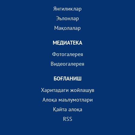
Янгиликлар
Эълонлар
Мақолалар
МEДИАТEКА
Фотогалерея
Видеогалерея
БОҒЛАНИШ
Харитадаги жойлашув
Алоқа маълумотлари
Қайта алоқа
RSS