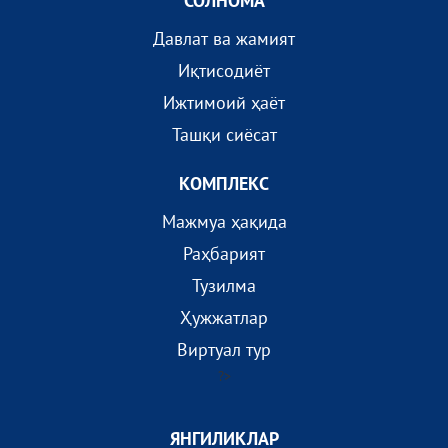
СОЛНОМА
Давлат ва жамият
Иқтисодиёт
Ижтимоий ҳаёт
Ташқи сиёсат
КОМПЛEКС
Мажмуа ҳақида
Раҳбарият
Тузилма
Ҳужжатлар
Виртуал тур
?>
ЯНГИЛИКЛАР