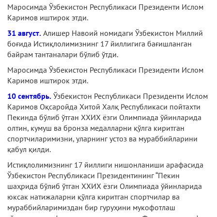
Маросимда Ўзбекистон Республикаси Президенти Ислом
Каримов иштирок этди.
31 август.
Алишер Навоий номидаги Ўзбекистон Миллий
боғида Истиқлолимизнинг 17 йиллигига бағишланган
байрам тантаналари бўлиб ўтди.
Маросимда Ўзбекистон Республикаси Президенти Ислом
Каримов иштирок этди.
10 сентябрь.
Ўзбекистон Республикаси Президенти Ислом
Каримов Оқсаройда Хитой Халқ Республикаси пойтахти
Пекинда бўлиб ўтган ХХИХ ёзги Олимпиада ўйинларида
олтин, кумуш ва бронза медалларни қўлга киритган
спортчиларимизни, уларнинг устоз ва мураббийларини
қабул қилди.
Истиқлолимизнинг 17 йиллиги нишонланиши арафасида
Ўзбекистон Республикаси Президентининг “Пекин
шаҳрида бўлиб ўтган ХХИХ ёзги Олимпиада ўйинларида
юксак натижаларни қўлга киритган спортчилар ва
мураббийларимиздан бир гуруҳини мукофотлаш