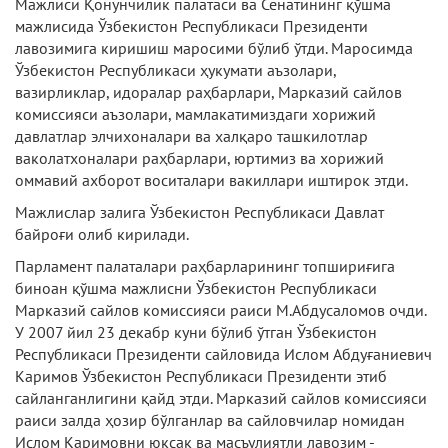
Мажлиси Қонунчилик палатаси ва Сенатининг қўшма
мажлисида Ўзбекистон Республикаси Президенти
лавозимига киришиш маросими бўлиб ўтди. Маросимда
Ўзбекистон Республикаси ҳукумати аъзолари,
вазирликлар, идоралар раҳбарлари, Марказий сайлов
комиссияси аъзолари, мамлакатимиздаги хорижий
давлатлар элчихоналари ва халқаро ташкилотлар
ваколатхоналари раҳбарлари, юртимиз ва хорижий
оммавий ахборот воситалари вакиллари иштирок этди.
Мажлислар залига Ўзбекистон Республикаси Давлат
байроғи олиб кирилади.
Парламент палаталари раҳбарларининг топшириғига
биноан қўшма мажлисни Ўзбекистон Республикаси
Марказий сайлов комиссияси раиси М.Абдусаломов очди.
У 2007 йил 23 декабр куни бўлиб ўтган Ўзбекистон
Республикаси Президенти сайловида Ислом Абдуғаниевич
Каримов Ўзбекистон Республикаси Президенти этиб
сайланганлигини қайд этди. Марказий сайлов комиссияси
раиси залда ҳозир бўлганлар ва сайловчилар номидан
Ислом Каримовни юксак ва масъулиятли лавозим -