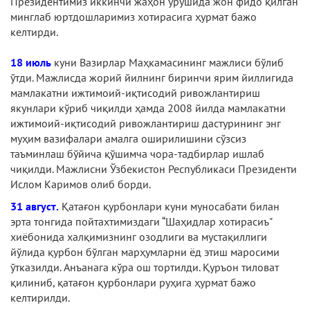
Президентимиз иккинчи жаҳон урушида жон фидо қилган
минглаб юртдошларимиз хотирасига ҳурмат бажо
келтирди.
18 июль
куни Вазирлар Маҳкамасининг мажлиси бўлиб
ўтди. Мажлисда жорий йилнинг биринчи ярим йиллигида
мамлакатни ижтимоий-иқтисодий ривожлантириш
якунлари кўриб чиқилди ҳамда 2008 йилда мамлакатни
ижтимоий-иқтисодий ривожлантириш дастурининг энг
муҳим вазифалари амалга оширилишини сўзсиз
таъминлаш бўйича қўшимча чора-тадбирлар ишлаб
чиқилди. Мажлисни Ўзбекистон Республикаси Президенти
Ислом Каримов олиб борди.
31 август.
Қатағон қурбонлари куни муносабати билан
эрта тонгида пойтахтимиздаги “Шаҳидлар хотирасиъ"
хиёбонида халқимизнинг озодлиги ва мустақиллиги
йўлида қурбон бўлган марҳумларни ёд этиш маросими
ўтказилди. Анъанага кўра ош тортилди. Қуръон тиловат
қилиниб, қатағон қурбонлари руҳига ҳурмат бажо
келтирилди.