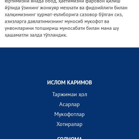
юртимизни янада обод, ҳаётимизни фаровон қилиш
йўлида ўзининг жонкуяр меҳнати ва фидоийлиги билан
халқимизнинг ҳурмат-еътиборига сазовор бўлган сиз,
азизларга давлатимизнинг муносиб мукофот ва
унвонларини топшириш муносабати билан мана шу
ҳашаматли залда тўпландик.
ИСЛОМ КАРИМОВ
Таржимаи ҳол
Асарлар
Мукофотлар
Хотиралар