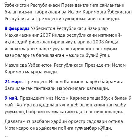
Ўзбекистон Республикаси Президентлигига сайлангани
билан қизғин табриклади ва Ислом Каримовга Ўзбекистон
Республикаси Президенти гувоҳномасини топширди.
8 февралда
Ўзбекистон Республикаси Вазирлар
Маҳкамасининг 2007 йилда республикани ижтимоий-
иқтисодий ривожлантириш якунлари ва 2008 йилда
ислоҳотларни янада чуқурлаштиришнинг энг муҳим
вазифаларига бағишланган мажлиси бўлиб ўтди.
Мажлисда Ўзбекистон Республикаси Президенти Ислом
Каримов маъруза қилди.
21 март.
Президент Ислом Каримов наврўз байрамига
бағишланган тантанали маросимдаги қатнашди.
9 май.
Президентимиз Ислом Каримов ташаббуси билан 9
май - Хотира ва қадрлаш куни деб эълон қилинган ушбу
умумхалқ байрами мамлакатимизда кенг нишонланди.
Давлатимиз раҳбари ҳарбий оркестр садолари остида
Мотамсаро она ҳайкали пойига гулчамбар қўйди.