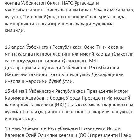
чоғида Ўзбекистон билан НАТО ўртасидаги
муносабатларнинг ривожланиши билан боғлиқ масалалар,
хусусан, "Тинчлик йўлидаги шериклик" дастури асосида
ҳамкорликни кенгайтириш масалалари муҳокама
қилинди.
16 апрел. Ўзбекистон Республикаси Осиё-Тинч океани
минтақасида ногиронларнинг ижтимоий ҳаётда тўлақонли
ва тенгҳуқуқли иштироки тўғрисидаги БМТ
Декларациясига қўшилди. Ўзбекистон Республикаси
Ижтимоий таъминот вазирлигида ушбу Декларацияни
имзолаш маросими бўлиб ўтди.
13-14 май. Ўзбекистон Республикаси Президенти Ислом
Каримов Ашгабадга борди. У ерда Президент Иқгисодий
ҳамкорлик Ташкилоти (ИҲТ)га аъзо мамлакатлар давлат ва
ҳукумат бошлиқларининг навбатдан ташқари учрашувида
иштирок этди.
15 май. Ўзбекистон Республикаси Президенти Ислом
Каримов Осиё Олимпня кенгаши (ООК) президенти Шайх