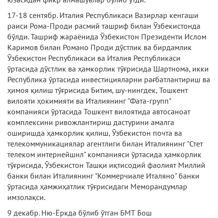
17-18 сентябр. Италия Республикаси Вазирлар кенгаши
раиси Рома-Проди расмий ташриф билан Ўзбекистонда
бўлди. Ташриф жараёнида Ўзбекистон Президенти Ислом
Каримов билан Романо Проди дўстлик ва бирдамлик
Ўзбекистон Республикаси ва Италия Республикаси
ўртасида дўстлик ва ҳамкорлик тўғрисида Шартнома, икки
Республика ўртасида инвестицияларни рағбатлантириш ва
ҳимоя қилиш тўғрисида Битим, шу-нингдек, Тошкент
вилояти ҳокимияти ва Италиянинг "Фата-групп"
компанияси ўртасида Тошкент вилоятида автосаноат
комплексини ривожлантириш дастурини амалга
оширишда ҳамкорлик қилиш, Ўзбекистон почта ва
телекоммуникациялар агентлиги билан Италиянинг "Стет
телеком интернейшнл" компанияси ўртасида ҳамкорлик
тўғрисида, Ўзбекистон Ташқи иқтисодий фаолият Миллий
банки билан Италиянинг "Коммерчиале Италяно" банки
ўртасида ҳамжиҳатлик тўғрисидаги Меморандумлар
имзолақси.
9 декабр. Ню-Ёркда бўлиб ўтган БМТ Бош