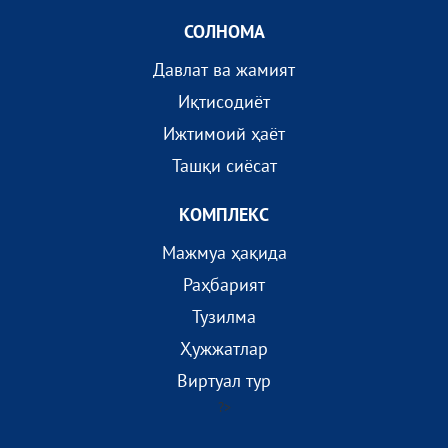
СОЛНОМА
Давлат ва жамият
Иқтисодиёт
Ижтимоий ҳаёт
Ташқи сиёсат
КОМПЛEКС
Мажмуа ҳақида
Раҳбарият
Тузилма
Ҳужжатлар
Виртуал тур
?>