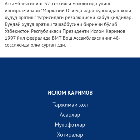
Ассамблеясининг 52-сессияси мажлисида унинг
иштирокчилари "Марказий Осиёда ядро қуролидан холи
ҳудуд яратиш" тўғрисидаги резолюцияни қабул қилдилар.
Бундай ҳудуд яратиш ташаббусини биринчи бўлиб
Ўзбекистон Республикаси Президенти Ислом Каримов
1997 йил февралида БМТ Бош Ассамблеясининг 48-
сессиясида олға сурган эди.
ИСЛОМ КАРИМОВ
Таржимаи ҳол
Асарлар
Мукофотлар
Хотиралар