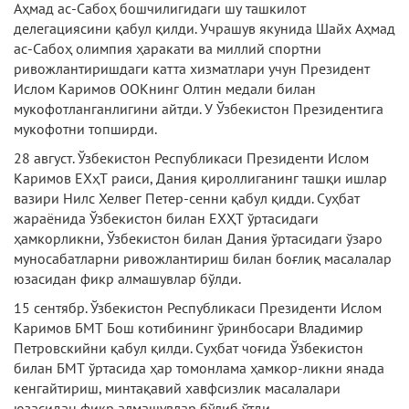
Аҳмад ас-Сабоҳ бошчилигидаги шу ташкилот
делегациясини қабул қилди. Учрашув якунида Шайх Аҳмад
ас-Сабоҳ олимпия ҳаракати ва миллий спортни
ривожлантиришдаги катта хизматлари учун Президент
Ислом Каримов ООКнинг Олтин медали билан
мукофотланганлигини айтди. У Ўзбекистон Президентига
мукофотни топширди.
28 август. Ўзбекистон Республикаси Президенти Ислом
Каримов ЕХҳТ раиси, Дания қироллиганинг ташқи ишлар
вазири Нилс Хелвег Петер-сенни қабул қидди. Суҳбат
жараёнида Ўзбекистон билан ЕХҲТ ўртасидаги
ҳамкорликни, Ўзбекистон билан Дания ўртасидаги ўзаро
муносабатларни ривожлантириш билан боғлиқ масалалар
юзасидан фикр алмашувлар бўлди.
15 сентябр. Ўзбекистон Республикаси Президенти Ислом
Каримов БМТ Бош котибининг ўринбосари Владимир
Петровскийни қабул қилди. Суҳбат чоғида Ўзбекистон
билан БМТ ўртасида ҳар томонлама ҳамкор-ликни янада
кенгайтириш, минтақавий хавфсизлик масалалари
юзасидан фикр алмашувлар бўлиб ўтди.