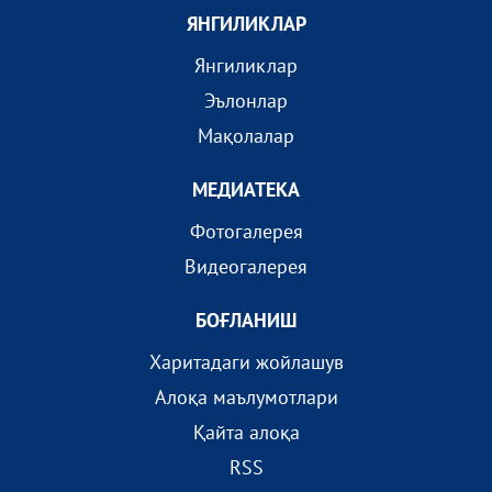
ЯНГИЛИКЛАР
Янгиликлар
Эълонлар
Мақолалар
МEДИАТEКА
Фотогалерея
Видеогалерея
БОҒЛАНИШ
Харитадаги жойлашув
Алоқа маълумотлари
Қайта алоқа
RSS