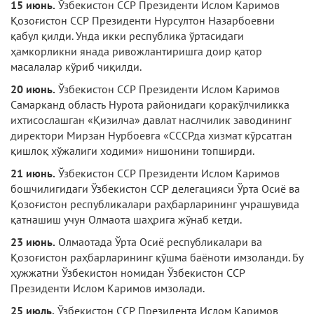
15 июнь.
Ўзбекистон ССР Президенти Ислом Каримов
Қозоғистон ССР Президен­ти Нурсултон Назарбоевни
қабул қилди. Унда икки республика ўртасидаги
ҳамкорликни янада ривожлантиришга доир қатор
масалалар кўриб чиқилди.
20 июнь.
Ўзбекистон ССР Президенти Ислом Каримов
Самарканд область Нурота районидаги қоракўлчиликка
ихтисослашган «Қизилча» давлат наслчилик заводининг
директори Мирзан Нурбоевга «СССРда хизмат кўрсатган
қишлоқ хўжалиги ходими» нишонини топширди.
21 июнь.
Ўзбекистон ССР Президенти Ис­лом Каримов
бошчилигидаги Ўзбекистон ССР делегацияси Ўрта Осиё ва
Қозоғистон республикалари раҳбарларининг учрашувида
қатнашиш учун Олмаота шаҳрига жўнаб кетди.
23 июнь.
Олмаотада Ўрта Осиё республикалари ва
Қозоғистон раҳбарларининг қўшма баёноти имзоланди. Бу
ҳужжатни Ўзбекистон номидан Ўзбекистон ССР
Президенти Ислом Каримов имзолади.
25 июль.
Ўзбекистон ССР Президента Ислом Каримов