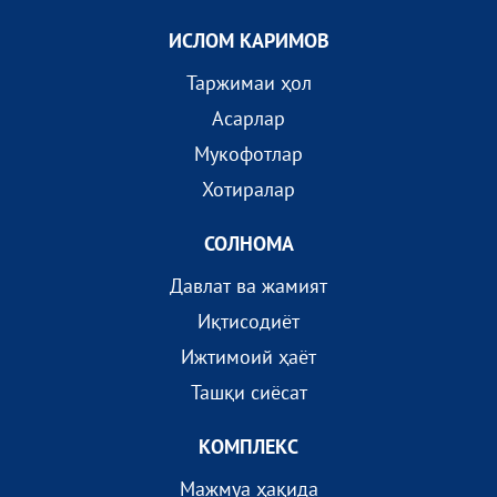
ИСЛОМ КАРИМОВ
Таржимаи ҳол
Асарлар
Мукофотлар
Хотиралар
СОЛНОМА
Давлат ва жамият
Иқтисодиёт
Ижтимоий ҳаёт
Ташқи сиёсат
КОМПЛEКС
Мажмуа ҳақида