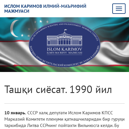
ИСЛОМ КАРИМОВ ИЛМИЙ-МАЪРИФИЙ
МАЖМУАСИ
Ташқи сиёсат. 1990 йил
10 январь.
СССР халқ депутати Ислом Каримов КПСС
Марказий Комитети пленуми қатнашчиларидан бир гуруҳи
таркибида Лит­ва ССРнинг пойтахти Вильнюсга келди. Бу