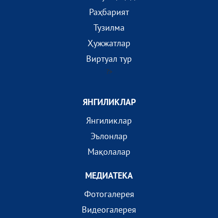
Раҳбарият
Тузилма
Ҳужжатлар
Виртуал тур
?>
ЯНГИЛИКЛАР
Янгиликлар
Эълонлар
Мақолалар
МEДИАТEКА
Фотогалерея
Видеогалерея