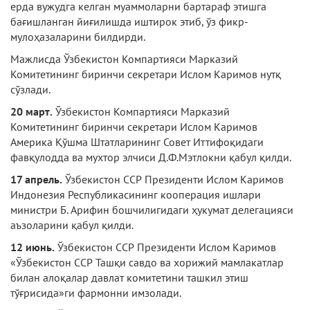
ерда вужудга келган муаммоларни бартараф этишга
бағишланган йиғилишда иштирок этиб, ўз фикр-
мулоҳазаларини билдирди.
Мажлисда Ўзбекистон Компартияси Мар­казий
Комитетининг биринчи секретари Ислом Каримов нутқ
сўзлади.
20 март.
Ўзбекистон Компартияси Марка­зий
Комитетининг биринчи секретари Ислом Каримов
Америка Қўшма Штатларининг Со­вет Иттифоқидаги
фавқулодда ва мухтор элчиси Д.Ф.Мэтлокни қабул қилди.
17 апрель.
Ўзбекистон ССР Президенти Ислом Каримов
Индонезия Республикасининг кооперация ишлари
министри Б. Арифин бошчилигидаги ҳукумат делегацияси
аъзоларини қабул қилди.
12 июнь.
Ўзбекистон ССР Президенти Ислом Каримов
«Ўзбекистон ССР Ташқи савдо ва хорижий мамлакатлар
билан алоқалар давлат комитетини ташкил этиш
тўғрисида»ги фармонни имзолади.