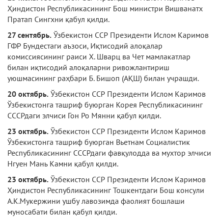
Ҳиндистон Республикасининг Бош министри Вишванатх
Пратап Сингхни қабул қилди.
27 сентябрь.
Ўзбекистон ССР Президен­ти Ислом Каримов
ГФР Бундестаги аъзоси, Иқтисодий алоқалар
комиссиясининг раиси X. Шварц ва Чет мамлакатлар
билан иқтисодий алоқаларни ривожлантириш
уюшмасининг раҳбари Б. Бишоп (АҚШ) билан учрашди.
20 октябрь.
Ўзбекистон ССР Президенти Ислом Каримов
Ўзбекистонга ташриф буюрган Корея Республикасининг
СССРдаги элчиси Гон Ро Мянни қабул қилди.
23 октябрь.
Ўзбекистон ССР Президенти Ислом Каримов
Ўзбекистонга ташриф буюрган Вьетнам Социалистик
Республикасининг СССРдаги фавқулодда ва мухтор элчиси
Нгуен Мань Камни қабул қилди.
23 октябрь.
Ўзбекистон ССР Президенти Ислом Каримов
Ҳиндистон Республикаси­нинг Тошкентдаги Бош консули
А.К.Мукержини ушбу лавозимда фаолият бошлаши
муносабати билан қабул қилди.