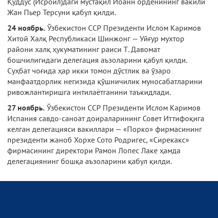
Қуддус (Исроил)даги мустақил Иоанн орденининг вакили
Жан Пьер Терсуни қабул қилди.
24 ноябрь.
Ўзбекистон ССР Президенти Ислом Каримов
Хитой Халқ Республикаси Шинжонг — Уйғур мухтор
райони халқ ҳукуматининг раиси Т. Давомат
бошчилигидаги де­легация аъзоларини қабул қилди.
Суҳбат чоғида ҳар икки томон дўстлик ва ўзаро
манфаатдорлик негизида қўшничилик муносабатларини
ривожлантиришга интилаётганини таъкидлади.
27 ноябрь.
Ўзбекистон ССР Президенти Ислом Каримов
Испания савдо-саноат доираларининг Совет Иттифоқига
келган делегацияси вакиллари — «Порко» фирмасининг
президенти жаноб Хорхе Сото Родригес, «Сирекакс»
фирмасининг директори Рамон Ло­пес Лаке ҳамда
делегациянинг бошқа аъзола­рини қабул қилди.