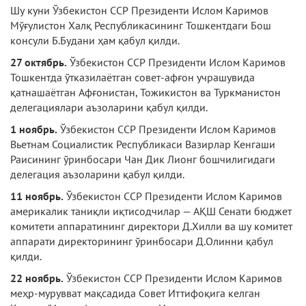
Шу куни Ўзбекистон ССР Президенти Ислом Каримов
Мўғулистон Халқ Республикасининг Тошкентдаги Бош
консули Б.Будани ҳам қабул қилди.
27 октябрь.
Ўзбекистон ССР Президенти Ислом Каримов
Тошкентда ўтказилаётган совет-афғон учрашувида
қатнашаётган Аф­ғонистан, Тожикистон ва Туркманистон
делегациялари аъзоларини қабул қилди.
1 ноябрь.
Ўзбекистон ССР Президенти Ислом Каримов
Вьетнам Социалистик Республикаси Вазирлар Кенгаши
Раисининг ўринбосари Чан Дик Лионг бошчилигидаги
делегация аъзоларини қабул қилди.
11 ноябрь.
Ўзбекистон ССР Президенти Ислом Каримов
америкалик таниқли иқтисодчилар — АҚШ Сенати бюджет
комитети аппаратининг директори Д.Хилли ва шу ко­митет
аппарати директорининг ўринбосари Д.Олинни қабул
қилди.
22 ноябрь.
Ўзбекистон ССР Президенти Ислом Каримов
меҳр-мурувват мақсадида Совет Иттифоқига келган