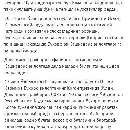
кечирди. Мутасаддиларга ушбу кўчма воситаларни янада
такомиллаштириш бўйича тегишли кўрсатмалар берди.
20-21 июн. Ўзбекистон Республикаси Президенти Ислом
Каримов жойларда амалга оширилаётган ижтимоий-
иқтисодий соҳадаги ислоҳотларнинг бориши,
бунёдкорлик ишлари ва кенг қамровли ўзгаришлар билан
танишиш мақсадида Бухоро ва Қашқадарё вилоятларига
ташриф буюрди.
Давлатимиз раҳбари сафарининг иккинчи куни
Қашқадарё вилоятида дала ишлари билан танишишдан
бошланди.
17 июл. Ўзбекистон Республикаси Президенти Ислом
Каримов Бухоро вилоятининг Когон туманида бўлди.
Давлатимиз раҳбари 2008 йил 10 июл кечаси Ўзбекистон
Республикаси Мудофаа вазирлигининг Бухоро вилояти
Когон туманида жойлашган ҳарбий қисмининг ракета-
артиллерия омборида юз берган ёнғин сабабларини
аниқлаш, содир бўлган воқеа оқибатларини бартараф
этиш бўйича кўрилаётган зарур чора-тадбирлар, шу