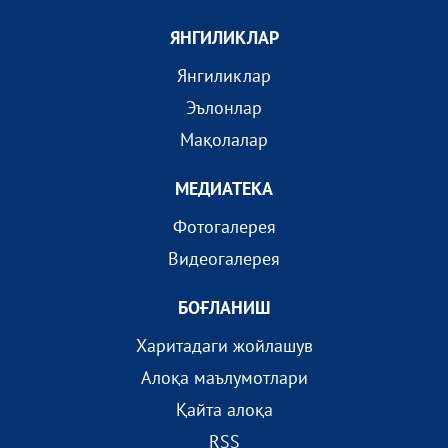
ЯНГИЛИКЛАР
Янгиликлар
Эълонлар
Мақолалар
МEДИАТEКА
Фотогалерея
Видеогалерея
БОҒЛАНИШ
Харитадаги жойлашув
Алоқа маълумотлари
Қайта алоқа
RSS