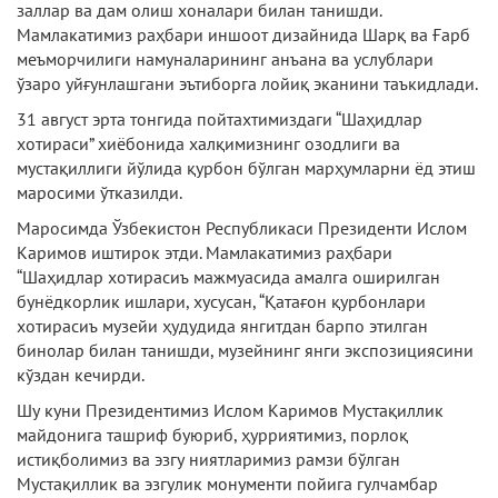
заллар ва дам олиш хоналари билан танишди.
Мамлакатимиз раҳбари иншоот дизайнида Шарқ ва Ғарб
меъморчилиги намуналарининг анъана ва услублари
ўзаро уйғунлашгани эътиборга лойиқ эканини таъкидлади.
31 август эрта тонгида пойтахтимиздаги “Шаҳидлар
хотираси” хиёбонида халқимизнинг озодлиги ва
мустақиллиги йўлида қурбон бўлган марҳумларни ёд этиш
маросими ўтказилди.
Маросимда Ўзбекистон Республикаси Президенти Ислом
Каримов иштирок этди. Мамлакатимиз раҳбари
“Шаҳидлар хотирасиъ мажмуасида амалга оширилган
бунёдкорлик ишлари, хусусан, “Қатағон қурбонлари
хотирасиъ музейи ҳудудида янгитдан барпо этилган
бинолар билан танишди, музейнинг янги экспозициясини
кўздан кечирди.
Шу куни Президентимиз Ислом Каримов Мустақиллик
майдонига ташриф буюриб, ҳурриятимиз, порлоқ
истиқболимиз ва эзгу ниятларимиз рамзи бўлган
Мустақиллик ва эзгулик монументи пойига гулчамбар