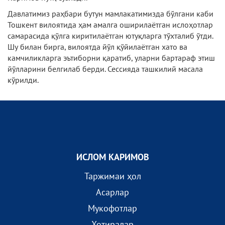
Давлатимиз раҳбари бутун мамлакатимизда бўлгани каби
Тошкент вилоятида ҳам амалга оширилаётган ислоҳотлар
самарасида қўлга киритилаётган ютуқларга тўхталиб ўтди.
Шу билан бирга, вилоятда йўл қўйилаётган хато ва
камчиликларга эътиборни қаратиб, уларни бартараф этиш
йўлларини белгилаб берди. Сессияда ташкилий масала
кўрилди.
ИСЛОМ КАРИМОВ
Таржимаи ҳол
Асарлар
Мукофотлар
Хотиралар