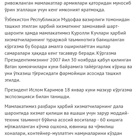
ривожланган мамлакатлар армиялари қаторидан муносиб
ўрин эгаллаши учун кенг имконият яратмоқда.
Ўзбекистон Республикаси Мудофаа вазирлиги томонидан
ташкил этилган ҳарбий хизматнинг замонавий шарт-
шароити ҳамда мамлакатимиз Қуролли Кучлари ҳарбий
хизматчиларининг тураржой таъминотига бағишланган
кўргазма бу борада амалга оширилаётган ишлар
самаралари ҳақида кенг тасаввур беради. Кўргазма
Президентимизнинг 2007 йил 30 ноябрда қабул қилинган
Ватан ҳимоячилари куни байрамига тайёргарлик кўриш ва
уни ўтказиш тўғрисидаги фармойиши асосида ташкил
этилди.
Президент Ислом Каримов 18 январ куни мазкур кўргазма
экспозицияси билан танишди.
Мамлакатимиз раҳбари ҳарбий хизматчиларнинг дала
шароитида хизмат қилиши ва яшаши учун зарур моддий-
техник таъминот бўйича асосий воситалар - 60 кишига
мўлжалланган кўчма ошхона, ювиниш ва чўмилиш
хоналари, контейнер-музлатгич намуналарини кўздан