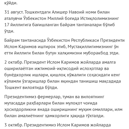
қўйди.
31 август. Тошкентдаги Алишер Навоий номи билан
аталувчи Ўзбекистон Миллий боғида Истиқлолимизнинг
17 йиллигига бағишланган байрам тантаналари бўлиб
ўтди.
Байрам тантанасида Ўзбекистон Республикаси Президенти
Ислом Каримов иштирок этиб, Мустақиллигимизнинг ўн
етти йиллиги билан бутун халқимизни муборакбод этди.
2 октабр. Президент Ислом Каримов жойларда амалга
оширилаётган ижтимоий-иқтисодий ислоҳотлар ва
бунёдкорлик ишлари, қишлоқ хўжалиги соҳасидаги кенг
кўламли ўзгаришлар билан яқиндан танишиш мақсадида
Тошкент вилоятида бўлди.
Президентимиз фермерлар, туман ва вилоятнинг
мутасадди раҳбарлари билан мулоқот чоғида
ҳосилдорликни янада оширишнинг муҳим омиллари, илм
билан амалиётнинг ҳамкорлиги ҳақида тўхталди.
3 октябр. Президентимиз Ислом Каримов жойларда