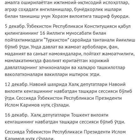
амалга оширилаётган ижтимоий-иқтисодий ислоҳотлар,
аграр соҳадаги янгиланишлар, бунёдкорлик ишлари
билан танишиш учун Хоразм вилоятига ташриф буюрди.
5 декабр. Ўзбекистон Республикаси Конституцияси қабул
қилинганининг 16 йиллиги муносабати билан
пойтахтимиздаги “Туркистон” саройида тантанали йиғилиш
бўлиб ўтди. Унда давлат ва жамоат арбоблари, фан,
маданият ва санъат намояндалари, пойтахт жамоатчилиги,
мамлакатимизда фаолият юритаётган хорижий
давлатларнинг элчихоналари ва халқаро ташкилотлар
ваколатхоналари вакиллари иштирок этди.
12 декабр. Навоий шаҳрида Халқ депутатлари Навоий
вилояти кенгашининг навбатдан ташқари сессияси бўлиб
ўтди. Сессияда Ўзбекистон Республикаси Президенти
Ислом Каримов нутқ сўзлади.
16 декабр. Халқ депутатлари Тошкент вилояти
кенгашининг навбатдан ташқари сессияси бўлиб ўтди.
Сессияда Ўзбекистон Республикаси Президенти Ислом
Каримов нутқ сўзлади.