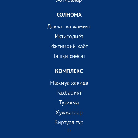
СОЛНОМА
Давлат ва жамият
Иқтисодиёт
Ижтимоий ҳаёт
Ташқи сиёсат
КОМПЛEКС
Мажмуа ҳақида
Раҳбарият
Тузилма
Ҳужжатлар
Виртуал тур
?>