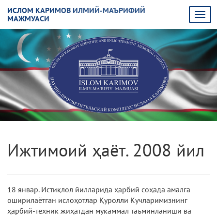
ИСЛОМ КАРИМОВ ИЛМИЙ-МАЪРИФИЙ
МАЖМУАСИ
Ижтимоий ҳаёт. 2008 йил
18 январ. Истиқлол йилларида ҳарбий соҳада амалга
оширилаётган ислоҳотлар Қуролли Кучларимизнинг
ҳарбий-техник жиҳатдан мукаммал таъминланиши ва