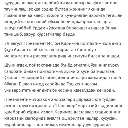
ҳудудда ишлаётган ҳарбий хизматчилар хавфсизлигини
таъминлаш, воқеа содир бўлган жойнинг яқинида
яшайдиган ва хавфсиз жойга кўчирилган аҳолига тегишли
моддий ва маънавий кўмак бериш, жабрланганларга
зарур тиббий ёрдам кўрсатиш борасидаги ишлар билан
танишиб, зарур кўрсатмалар берди.
29 август. Президент Ислом Каримов пойтахтимизда янги
ўқув йилига шай ҳолга келтирилган Сингапур
менежментни ривожлантириш институти билан танишди.
Шунингдек, пойтахтимизда бунёд этилган, ўзининг кўрку
салобати билан пойтахтимиз ҳуснига ҳусн бағишлаган,
ўзининг меъморий ечими, имкониятлари жиҳатидан ноёб
бўлган Ёшлар ижод саройи ва Тошкент ислом
университетининг янги биносини ҳам кўздан кечирди.
Президентимиз жаҳон андозалари даражасида тубдан
реконструксия қилинган “Пахтакор” марказий стадионини
ҳам бориб кўрди. Ислом Каримов даставвал стадионнинг
марказий секторида амалга оширилган ишлар, хусусан,
мураббийлар, спортчилар, меҳмонлар учун қурилган