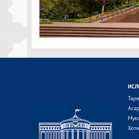
ИСЛ
Тар
Аса
Мук
Хот