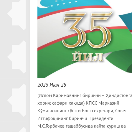
2026 Июл 28
(Ислом Каримовнинг биринчи – Ҳиндистонг
хориж сафари ҳақида) КПСС Марказий
Қўмитасининг сўнгги Бош секретари, Совет
Иттифоқининг биринчи Президенти
М.С.Горбачев ташаббусида қайта қуриш ва