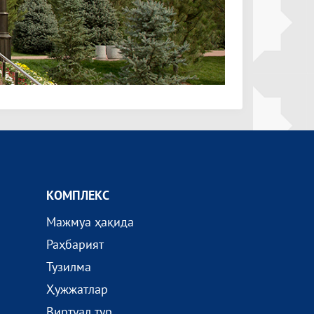
КОМПЛEКС
Мажмуа ҳақида
Раҳбарият
Тузилма
Ҳужжатлар
Виртуал тур