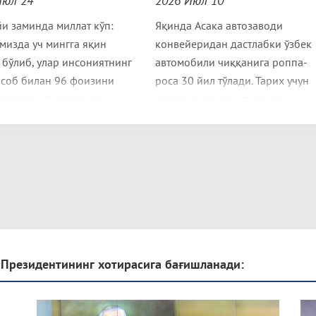
Июл 24
2026 Июл 10
и заминда миллат кўп:
Яқинда Асака автозаводи
мизда уч мингга яқин
конвейеридан дастлабки ўзбек
 бўлиб, улар инсониятнинг
автомобили чиққанига роппа-
исоб билан 96 фоизини
роса 30 йил тўлади. Тарих учун
тиради. Миллатнинг
хийла камтардек туюлиши
лиги, унинг
мумкин бўлган бу сана мустақил
орлигини таъминл.....
тараққиётимиз тарихида
муҳимдир. 1.....
 Президентининг хотирасига бағишланади: