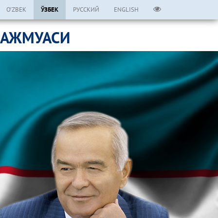
O’ZBEK
ЎЗБЕК
РУССКИЙ
ENGLISH
МАЖМУАСИ