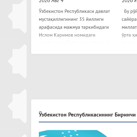
2026 Авг 4
2026 
Ўзбекистон Республикаси давлат
Бу рўй
мустақиллигининг 35 йиллиги
сайёра
арафасида мажмуа таркибидаги
миллат
Ислом Каримов номидаги
ўрта ҳ
кутубхонада Ўзбекистон Миллий
бирлаш
университетининг бир гуруҳ
абадий
талабалари иштирокида
барқар
маърифий у.....
Ўзбекистон Республикасининг Биринчи