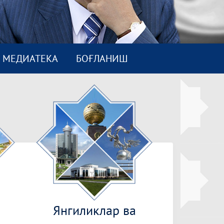
МEДИАТEКА
БОҒЛАНИШ
Янгиликлар ва