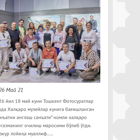
26 Май 21
26 йил 18 май куни Тошкент Фотосуратлар
ида Халқаро музейлар кунига бағишланган
анъатни англаш санъати” номли халқаро
ргазманинг очилиш маросими бўлиб ўтди.
кур лойиҳа муаллиф.....