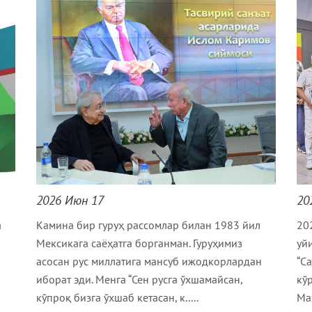
2026 Июн 17
20
а
Камина бир гуруҳ рассомлар билан 1983 йил
20
Мексикага саёҳатга борганман. Гуруҳимиз
уй
асосан рус миллатига мансуб ижодкорлардан
“С
иборат эди. Менга “Сен русга ўхшамайсан,
кў
кўпроқ бизга ўхшаб кетасан, к.....
Маз