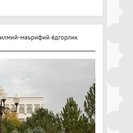
 илмий-маърифий ёдгорлик