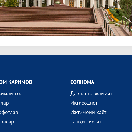
ОМ КАРИМОВ
СОЛНОМА
жимаи ҳол
Давлат ва жамият
рлар
Иқтисодиёт
офотлар
Ижтимоий ҳаёт
иралар
Ташқи сиёсат