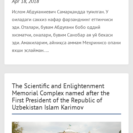
Apr 18, 2018
Ислом Абдуғаниевич Самарқандда туғилган. У
оиладаги саккиз нафар фарзанднинг еттинчиси
эди. Оталари, бувам Абдуғани бобо оддий
хизматчи, оналари, бувим Санобар ая уй бекаси
эди. Амакиларим, айниқса аммам Меҳринисо опани
яхши эслайман. ...
The Scientific and Enlightenment
Memorial Complex named after the
First President of the Republic of
Uzbekistan Islam Karimov