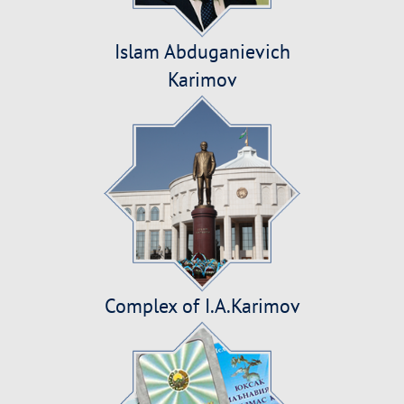
Islam Abduganievich
Karimov
Complex of I.А.Karimov