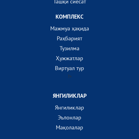
Ташқи сиёсат
КОМПЛEКС
Мажмуа ҳақида
Раҳбарият
Тузилма
Ҳужжатлар
Виртуал тур
?>
ЯНГИЛИКЛАР
Янгиликлар
Эълонлар
Мақолалар