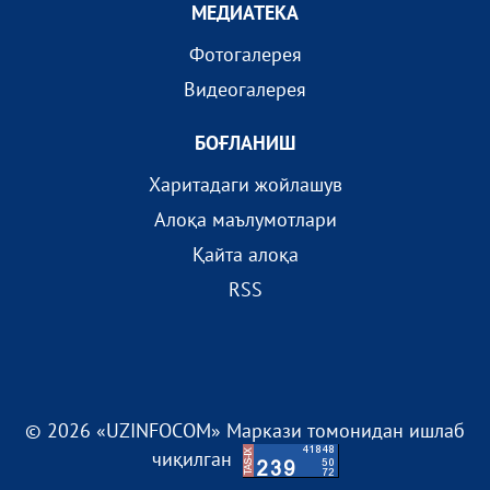
МEДИАТEКА
Фотогалерея
Видеогалерея
БОҒЛАНИШ
Харитадаги жойлашув
Алоқа маълумотлари
Қайта алоқа
RSS
© 2026 «UZINFOCOM» Маркази томонидан ишлаб
чиқилган