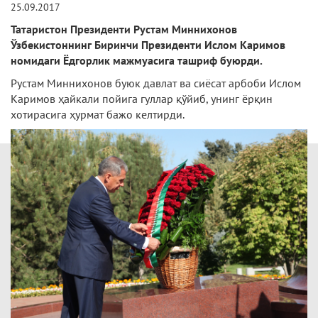
25.09.2017
Татаристон Президенти Рустам Миннихонов
Ўзбекистоннинг Биринчи Президенти Ислом Каримов
номидаги Ёдгорлик мажмуасига ташриф буюрди.
Рустам Миннихонов буюк давлат ва сиёсат арбоби Ислом
Каримов ҳайкали пойига гуллар қўйиб, унинг ёрқин
хотирасига ҳурмат бажо келтирди.