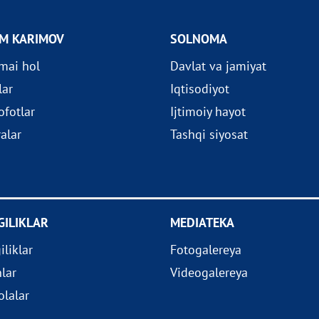
OM KARIMOV
SOLNOMA
imai hol
Davlat va jamiyat
lar
Iqtisodiyot
fotlar
Ijtimoiy hayot
ralar
Tashqi siyosat
GILIKLAR
MEDIATEKA
iliklar
Fotogalereya
nlar
Videogalereya
lalar