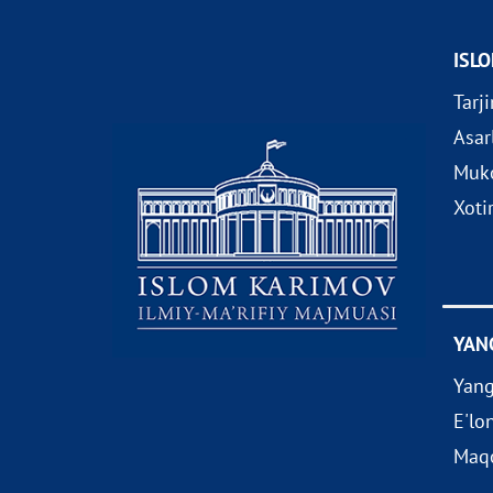
ISL
Tarj
Asar
Muko
Xoti
YAN
Yang
E'lo
Maqo