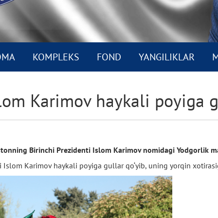
OMA
KOMPLEKS
FOND
YANGILIKLAR
M
om Karimov haykali poyiga g
tonning Birinchi Prezidenti Islom Karimov nomidagi Yodgorlik m
slom Karimov haykali poyiga gullar qo‘yib, uning yorqin xotirasi