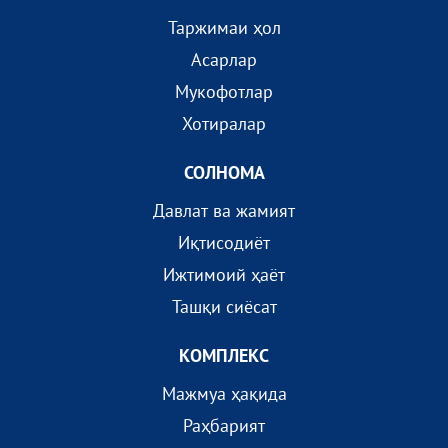
Таржимаи ҳол
Асарлар
Мукофотлар
Хотиралар
СОЛНОМА
Давлат ва жамият
Иқтисодиёт
Ижтимоий ҳаёт
Ташқи сиёсат
КОМПЛEКС
Мажмуа ҳақида
Раҳбарият