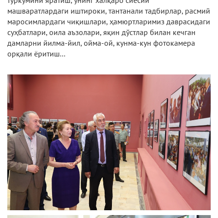
туркумини яратиш, унинг халқаро сиёсий
машваратлардаги иштироки, тантанали тадбирлар, расмий
маросимлардаги чиқишлари, ҳамюртларимиз даврасидаги
суҳбатлари, оила аъзолари, яқин дўстлар билан кечган
дамларни йилма-йил, ойма-ой, кунма-кун фотокамера
орқали ёритиш...