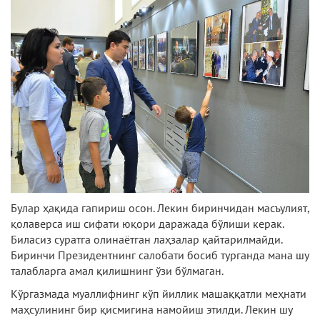
Булар ҳақида гапириш осон. Лекин биринчидан масъулият,
қолаверса иш сифати юқори даражада бўлиши керак.
Биласиз суратга олинаётган лаҳзалар қайтарилмайди.
Биринчи Президентнинг салобати босиб турганда мана шу
талабларга амал қилишнинг ўзи бўлмаган.
Кўргазмада муаллифнинг кўп йиллик машаққатли меҳнати
маҳсулининг бир қисмигина намойиш этилди. Лекин шу