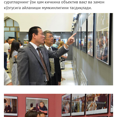
суратларнинг ўзи ҳам кичкина объектив вақт ва замон
кўзгусига айланиши мумкинлигини тасдиқлади.