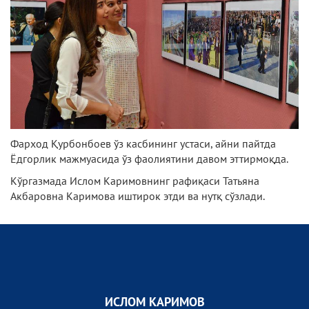
Фарход Қурбонбоев ўз касбининг устаси, айни пайтда
Ёдгорлик мажмуасида ўз фаолиятини давом эттирмоқда.
Кўргазмада Ислом Каримовнинг рафиқаси Татьяна
Акбаровна Каримова иштирок этди ва нутқ сўзлади.
ИСЛОМ КАРИМОВ