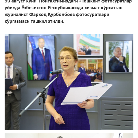
30 август куни Пойтахтимиздаги «Тошкент фотосуратлар
уйи»да Ўзбекистон Республикасида хизмат кўрсатган
журналист Фарход Қурбонбоев фотосуратлари
кўргазмаси ташкил этилди.