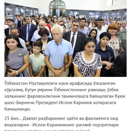
Ўзбекистон Мустақиллиги куни арафасида ўтказилган
кўргазма, бутун умрини Ўзбекистоннинг равнақи, ўзбек
халқининг фаровонлигини таъминлашга бағишлаган буюк
шахс-Биринчи Президент Ислом Каримов хотирасига
бағишланди.
25 йил… Давлат раҳбарининг ҳаёти ва фаолиятига оид
воқеаларни - Ислом Каримовнинг расмий портретлари