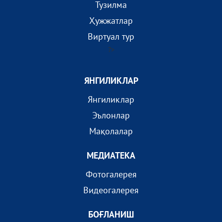
Тузилма
Ҳужжатлар
Виртуал тур
?>
ЯНГИЛИКЛАР
Янгиликлар
Эълонлар
Мақолалар
МEДИАТEКА
Фотогалерея
Видеогалерея
БОҒЛАНИШ