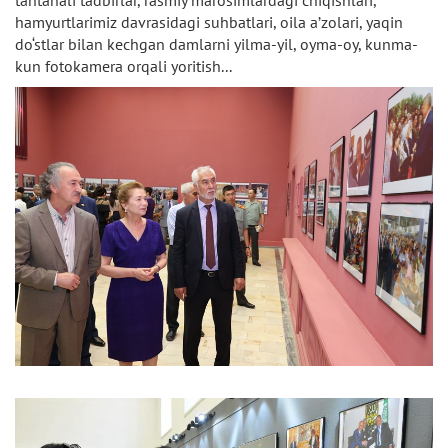
tantanali tadbirlar, rasmiy marosimlardagi chiqishlari,
hamyurtlarimiz davrasidagi suhbatlari, oila a’zolari, yaqin
do‘stlar bilan kechgan damlarni yilma-yil, oyma-oy, kunma-
kun fotokamera orqali yoritish...