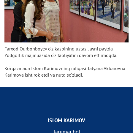
Farxod Qurbonboyev o‘z kasbining ustasi, ayni paytda
Yodgorlik majmuasida o‘z faoliyatini davom ettirmoqda.
Ko‘rgazmada Islom Karimovning rafiqasi Tatyana Akbarovna
Karimova ishtirok etdi va nutq so‘zladi.
ISLOM KARIMOV
Tarjimai hol