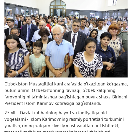
O‘zbekiston Mustaqilligi kuni arafasida o‘tkazilgan ko‘rgazma,
butun umrini O‘zbekistonning ravnaqi, o‘zbek xalqining
farovonligini ta’minlashga bag‘ishlagan buyuk shaxs-Birinchi
Prezident Islom Karimov xotirasiga bag‘ishlandi.
25 yil… Davlat rahbarining hayoti va faoliyatiga oid
voqealarni - Islom Karimovning rasmiy portretlari turkumini
yaratish, uning xalqaro siyosiy mashvaratlardagi ishtiroki,