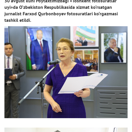
30 avgust kuni Poytaxtimizdagi «Toshkent fotosuratlar
uyi»da O‘zbekiston Respublikasida xizmat ko‘rsatgan
jurnalist Farxod Qurbonboyev fotosuratlari ko‘rgazmasi
tashkil etildi.