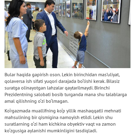
Bular haqida gapirish oson. Lekin birinchidan mas’uliyat,
qolaversa ish sifati yuqori darajada bo‘lishi kerak. Bilasiz
suratga olinayotgan lahzalar qaytarilmaydi. Birinchi
Prezidentning salobati bosib turganda mana shu talablarga
amal qilishning o‘zi bo‘lmagan.
Ko‘rgazmada muallifning ko‘p yillik mashaqqatli mehnati
mahsulining bir qismigina namoyish etildi. Lekin shu
suratlarning o‘zi ham kichkina obyektiv vaqt va zamon
ko‘zgusiga aylanishi mumkinligini tasdiqladi.