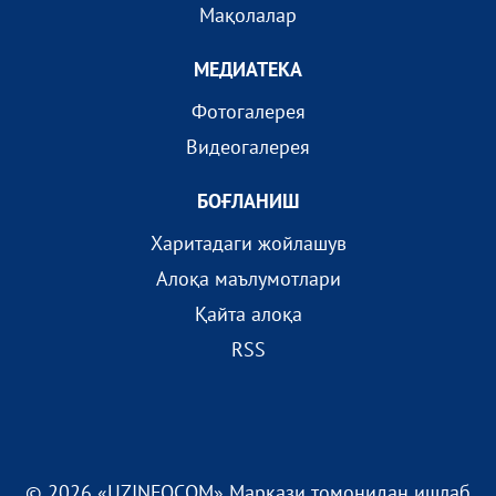
Мақолалар
МEДИАТEКА
Фотогалерея
Видеогалерея
БОҒЛАНИШ
Харитадаги жойлашув
Алоқа маълумотлари
Қайта алоқа
RSS
© 2026 «UZINFOCOM» Маркази томонидан ишлаб