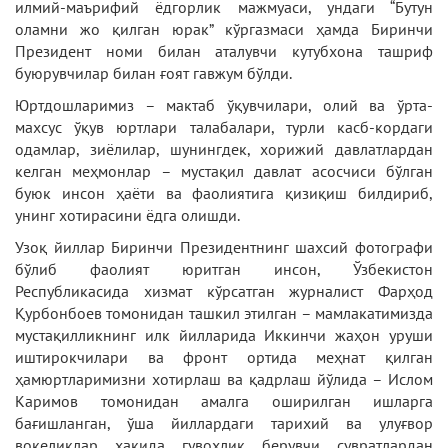
илмий-маърифий ёдгорлик мажмуаси, ундаги “Бутун
оламни жо қилган юрак” кўргазмаси ҳамда Биринчи
Президент номи билан аталувчи кутубхона ташриф
буюрувчилар билан ғоят гавжум бўлди.
Юртдошларимиз – мактаб ўқувчилари, олий ва ўрта-
махсус ўқув юртлари талабалари, турли касб-кордаги
одамлар, зиёлилар, шунингдек, хорижий давлатлардан
келган меҳмонлар – мустақил давлат асосчиси бўлган
буюк инсон ҳаёти ва фаолиятига қизиқиш билдириб,
унинг хотирасини ёдга олишди.
Узоқ йиллар Биринчи Президентнинг шахсий фотографи
бўлиб фаолият юритган инсон, Ўзбекистон
Республикасида хизмат кўрсатган журналист Фарҳод
Қурбонбоев томонидан ташкил этилган – мамлакатимизда
мустақилликнинг илк йилларида Иккинчи жаҳон уруши
иштирокчилари ва фронт ортида меҳнат қилган
ҳамюртларимизни хотирлаш ва қадрлаш йўлида – Ислом
Каримов томонидан амалга оширилган ишларга
бағишланган, ўша йиллардаги тарихий ва улуғвор
воқеликлар ҳақида гувоҳлик берувчи сувратлардан