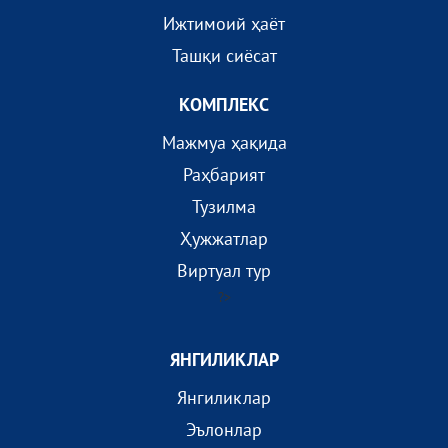
Ижтимоий ҳаёт
Ташқи сиёсат
КОМПЛEКС
Мажмуа ҳақида
Раҳбарият
Тузилма
Ҳужжатлар
Виртуал тур
?>
ЯНГИЛИКЛАР
Янгиликлар
Эълонлар