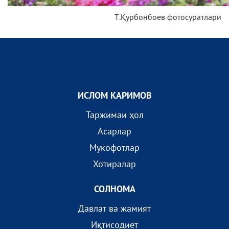
Т.Қурбонбоев фотосуратлари
ИСЛОМ КАРИМОВ
Таржимаи ҳол
Асарлар
Мукофотлар
Хотиралар
СОЛНОМА
Давлат ва жамият
Иқтисодиёт