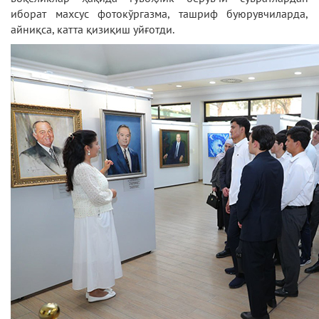
иборат махсус фотокўргазма, ташриф буюрувчиларда,
айниқса, катта қизиқиш уйғотди.