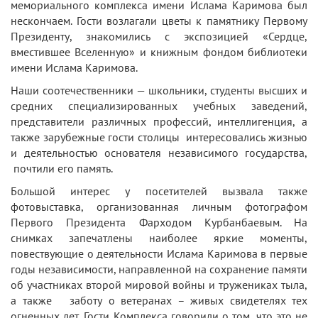
мемориального комплекса имени Ислама Каримова был
нескончаем. Гости возлагали цветы к памятнику Первому
Президенту, знакомились с экспозицией «Сердце,
вместившее Вселенную» и книжным фондом библиотеки
имени Ислама Каримова.
Наши соотечественники — школьники, студенты высших и
средних специализированных учебных заведений,
представители различных профессий, интеллигенция, а
также зарубежные гости столицы интересовались жизнью
и деятельностью основателя независимого государства,
почтили его память.
Большой интерес у посетителей вызвала также
фотовыставка, организованная личным фотографом
Первого Президента Фарходом Курбанбаевым. На
снимках запечатлены наиболее яркие моменты,
повествующие о деятельности Ислама Каримова в первые
годы независимости, направленной на сохранение памяти
об участниках второй мировой войны и тружениках тыла,
а также заботу о ветеранах – живых свидетелях тех
огненных лет. Гости Комплекса говорили о том, что это не