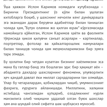
Ўша ҳаяжон Ислом Каримов номидаги кутубхонада –
Биринчи Президентнинг ўз қўли билан ушлаган
китобларга боқиб, у шахснинг нечоғли кенг дунёқарашга
эга эканидан дарак берувчи адабиётлар билан танишган
чоғида ҳам, “Бутун оламни жо қилган юрак” кўргазмасида
намойишга қўйилган, Ислом Каримов ҳаёти ва фаолияти
тўғрисида ҳикоя қилувчи санъат асарлари – картиналар,
портретлар, фотолар ва ҳайкалтарошлик намуналари
билан танишув чоғида ҳам меҳмонларимизни бир зумга
тарк этмади.
Бу ҳолатни бир четдан кузатган бизнинг хаёлимизни эса
мана бу гаплар банд эта бошлаган эди: бир ҳақиқат аён –
абадиятга дахлдор шахсларнинг феномени, улуғворлиги
ҳеч қандай давлат ёки миллат сарҳадларини тан олмайди.
Улар бу чегаралардан, қобиқлардан чиқиб, умуминсоният
фахрига, ғурурига айланишади. Миллатини, халқини
истибдод чангалидан қутқариб, озодликнинг нурли
манзилига олиб чиқишни уддалай олган буюк шахслар
ҳам ана шундай олий сифатга шак-шубҳасиз муносиб.