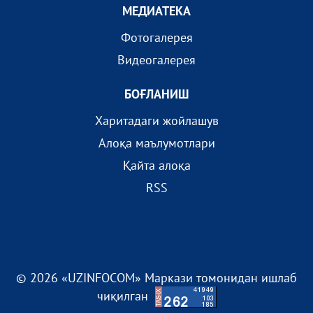
МEДИАТEКА
Фотогалерея
Видеогалерея
БОҒЛАНИШ
Харитадаги жойлашув
Алоқа маълумотлари
Қайта алоқа
RSS
© 2026 «UZINFOCOM» Маркази томонидан ишлаб
чиқилган