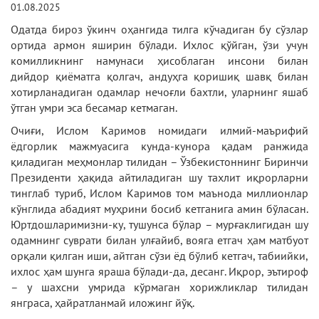
01.08.2025
Одатда бироз ўкинч оҳангида тилга кўчадиган бу сўзлар
ортида армон яширин бўлади. Ихлос қўйган, ўзи учун
комилликнинг намунаси ҳисоблаган инсони билан
дийдор қиёматга қолгач, андуҳга қоришиқ шавқ билан
хотирланадиган одамлар нечоғли бахтли, уларнинг яшаб
ўтган умри эса бесамар кетмаган.
Очиғи, Ислом Каримов номидаги илмий-маърифий
ёдгорлик мажмуасига кунда-кунора қадам ранжида
қиладиган меҳмонлар тилидан – Ўзбекистоннинг Биринчи
Президенти ҳақида айтиладиган шу тахлит иқрорларни
тинглаб туриб, Ислом Каримов том маънода миллионлар
кўнглида абадият муҳрини босиб кетганига амин бўласан.
Юртдошларимизни-ку, тушунса бўлар – мурғаклигидан шу
одамнинг суврати билан улғайиб, вояга етгач ҳам матбуот
орқали қилган иши, айтган сўзи ёд бўлиб кетгач, табиийки,
ихлос ҳам шунга яраша бўлади-да, десанг. Иқрор, эътироф
– у шахсни умрида кўрмаган хорижликлар тилидан
янграса, ҳайратланмай иложинг йўқ.