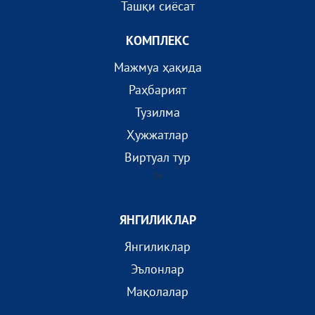
Ташқи сиёсат
КОМПЛEКС
Мажмуа ҳақида
Раҳбарият
Тузилма
Ҳужжатлар
Виртуал тур
?>
ЯНГИЛИКЛАР
Янгиликлар
Эълонлар
Мақолалар