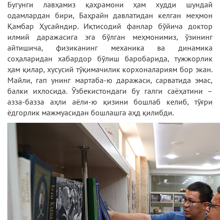
Бугунги лавҳамиз қаҳрамони ҳам худди шундай
одамлардан бири, Баҳрайн давлатидан келган меҳмон
Қамбар Ҳусайндир. Иқтисодий фанлар бўйича доктор
илмий даражасига эга бўлган меҳмонимиз, ўзининг
айтишича, физиканинг механика ва динамика
соҳаларидан хабардор бўлиш баробарида, тужжорлик
ҳам қилар, хусусий тўқимачилик корхоналариям бор экан.
Майли, гап унинг мартаба-ю даражаси, сарватида эмас,
балки ихлосида. Ўзбекистондаги бу галги саёҳатини –
азза-базза аҳли аёли-ю қизини бошлаб келиб, тўғри
ёдгорлик мажмуасидан бошлашга аҳд қилибди.