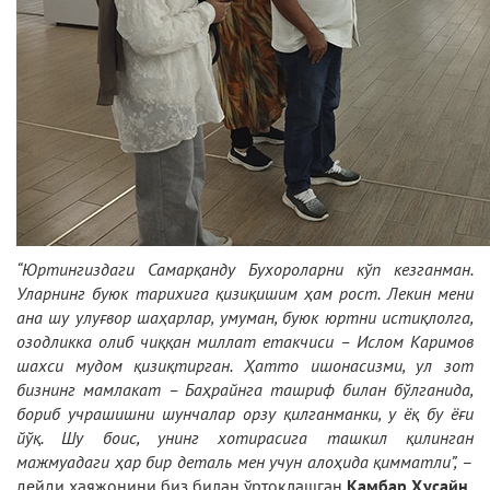
“Юртингиздаги Самарқанду Бухороларни кўп кезганман.
Уларнинг буюк тарихига қизиқишим ҳам рост. Лекин мени
ана шу улуғвор шаҳарлар, умуман, буюк юртни истиқлолга,
озодликка олиб чиққан миллат етакчиси – Ислом Каримов
шахси мудом қизиқтирган. Ҳатто ишонасизми, ул зот
бизнинг мамлакат – Баҳрайнга ташриф билан бўлганида,
бориб учрашишни шунчалар орзу қилганманки, у ёқ бу ёғи
йўқ. Шу боис, унинг хотирасига ташкил қилинган
мажмуадаги ҳар бир деталь мен учун алоҳида қимматли”,
–
дейди ҳаяжонини биз билан ўртоқлашган
Қамбар Ҳусайн.