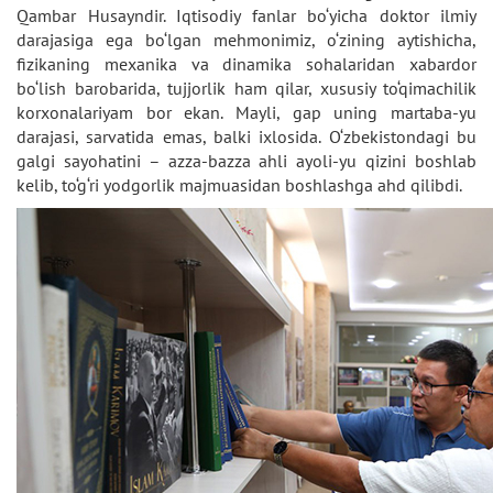
Qambar Husayndir. Iqtisodiy fanlar bo‘yicha doktor ilmiy
darajasiga ega bo‘lgan mehmonimiz, o‘zining aytishicha,
fizikaning mexanika va dinamika sohalaridan xabardor
bo‘lish barobarida, tujjorlik ham qilar, xususiy to‘qimachilik
korxonalariyam bor ekan. Mayli, gap uning martaba-yu
darajasi, sarvatida emas, balki ixlosida. O‘zbekistondagi bu
galgi sayohatini – azza-bazza ahli ayoli-yu qizini boshlab
kelib, to‘g‘ri yodgorlik majmuasidan boshlashga ahd qilibdi.