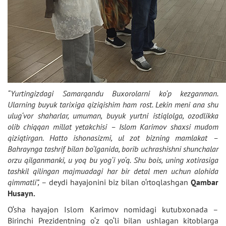
“Yurtingizdagi Samarqandu Buxorolarni ko‘p kezganman.
Ularning buyuk tarixiga qiziqishim ham rost. Lekin meni ana shu
ulug‘vor shaharlar, umuman, buyuk yurtni istiqlolga, ozodlikka
olib chiqqan millat yetakchisi – Islom Karimov shaxsi mudom
qiziqtirgan. Hatto ishonasizmi, ul zot bizning mamlakat –
Bahraynga tashrif bilan bo‘lganida, borib uchrashishni shunchalar
orzu qilganmanki, u yoq bu yog‘i yo‘q. Shu bois, uning xotirasiga
tashkil qilingan majmuadagi har bir detal men uchun alohida
qimmatli”,
– deydi hayajonini biz bilan o‘rtoqlashgan
Qambar
Husayn.
O‘sha hayajon Islom Karimov nomidagi kutubxonada –
Birinchi Prezidentning o‘z qo‘li bilan ushlagan kitoblarga