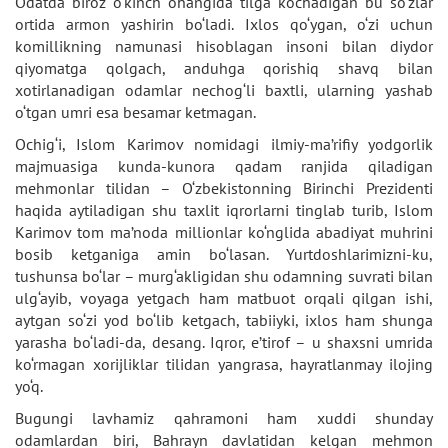
Odatda biroz o‘kinch ohangida tilga ko‘chadigan bu so‘zlar
ortida armon yashirin bo‘ladi. Ixlos qo‘ygan, o‘zi uchun
komillikning namunasi hisoblagan insoni bilan diydor
qiyomatga qolgach, anduhga qorishiq shavq bilan
xotirlanadigan odamlar nechog‘li baxtli, ularning yashab
o‘tgan umri esa besamar ketmagan.
Ochig‘i, Islom Karimov nomidagi ilmiy-ma’rifiy yodgorlik
majmuasiga kunda-kunora qadam ranjida qiladigan
mehmonlar tilidan – O‘zbekistonning Birinchi Prezidenti
haqida aytiladigan shu taxlit iqrorlarni tinglab turib, Islom
Karimov tom ma’noda millionlar ko‘nglida abadiyat muhrini
bosib ketganiga amin bo‘lasan. Yurtdoshlarimizni-ku,
tushunsa bo‘lar – murg‘akligidan shu odamning suvrati bilan
ulg‘ayib, voyaga yetgach ham matbuot orqali qilgan ishi,
aytgan so‘zi yod bo‘lib ketgach, tabiiyki, ixlos ham shunga
yarasha bo‘ladi-da, desang. Iqror, e’tirof – u shaxsni umrida
ko‘rmagan xorijliklar tilidan yangrasa, hayratlanmay ilojing
yo‘q.
Bugungi lavhamiz qahramoni ham xuddi shunday
odamlardan biri, Bahrayn davlatidan kelgan mehmon