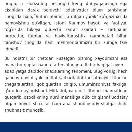
boqib, u shaxsning nechog‘li keng dunyoqarashga ega
ekanidan darak beruvchi adabiyotlar bilan tanishgan
chog‘ida ham, “Butun olamni jo qilgan yurak” ko‘rgazmasida
namoyishga qo‘yilgan, Islom Karimov hayoti va faoliyati
to‘g‘risida hikoya qiluvchi san’at asarlari – kartinalar,
portretlar, fotolar va haykaltaroshlik namunalari bilan
tanishuv chog‘ida ham mehmonlarimizni bir zumga tark
etmadi.
Bu holatni bir chetdan kuzatgan bizning xayolimizni esa
mana bu gaplar band eta boshlagan edi: bir haqiqat ayon –
abadiyatga daxldor shaxslarning fenomeni, ulug‘vorligi hech
qanday davlat yoki millat sarhadlarini tan olmaydi. Ular bu
chegaralardan, qobiqlardan chiqib, umuminsoniyat faxriga,
g‘ururiga aylanishadi. Millatini, xalqini istibdod changalidan
qutqarib, ozodlikning nurli manziliga olib chiqishni uddalay
olgan buyuk shaxslar ham ana shunday oliy sifatga shak-
shubhasiz munosib.