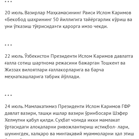
* * *
20 июль. Вазирлар Маҳкамасининг Раиси Ислом Каримов
«Бекобод шаҳрининг 50 йиллигига тайёргарлик кўриш ва
уни ўтказиш тўғрисида»ги қарорга имзо чекди.
* * *
22 июль. Ўзбекистон Президенти Ислом Каримов давлатга
ғалла сотиш шартнома режасини бажарган Тошкент ва
Жиззах вилоятлари ғаллакорларига ва барча
меҳнаткашларига табрик йўллади.
* * *
24 июль. Мамлакатимиз Президенти Ислом Каримов ГФР
давлат вазири, ташқи ишлар вазири ўринбосари Шэфер
Хелмутни қабул қилди. Суҳбат чоғида икки мамлакат
ўртасидаги алоқаларни ривожлантириш истиқбол- лари,
шунингдек, халқаро ва минтақавий муаммоларни ҳал этиш