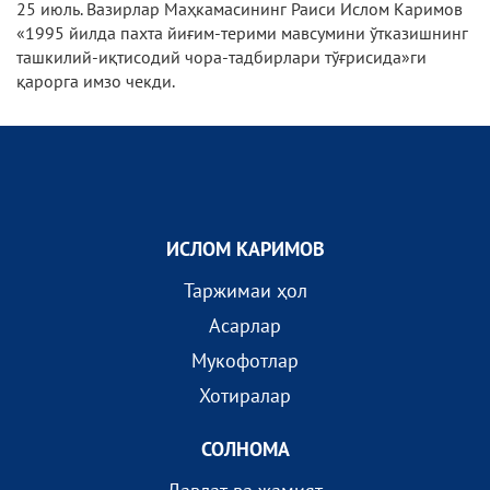
25 июль. Вазирлар Маҳкамасининг Раиси Ислом Каримов
«1995 йилда пахта йиғим-терими мавсумини ўтказишнинг
ташкилий-иқтисодий чора-тадбирлари тўғрисида»ги
қарорга имзо чекди.
ИСЛОМ КАРИМОВ
Таржимаи ҳол
Асарлар
Мукофотлар
Хотиралар
СОЛНОМА