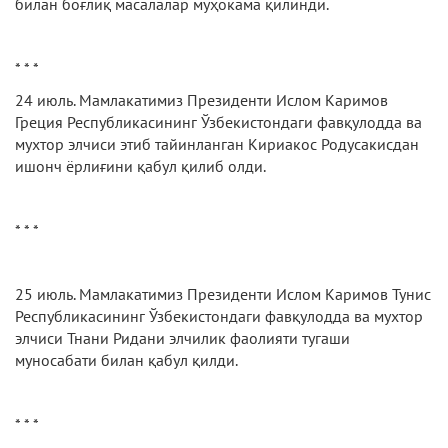
билан боғлиқ масалалар муҳокама қилинди.
* * *
24 июль. Мамлакатимиз Президенти Ислом Каримов
Греция Республикасининг Ўзбекистондаги фавқулодда ва
мухтор элчиси этиб тайинланган Кириакос Родусакисдан
ишонч ёрлиғини қабул қилиб олди.
* * *
25 июль. Мамлакатимиз Президенти Ислом Каримов Тунис
Республикасининг Ўзбекистондаги фавқулодда ва мухтор
элчиси Тнани Ридани элчилик фаолияти тугаши
муносабати билан қабул қилди.
* * *