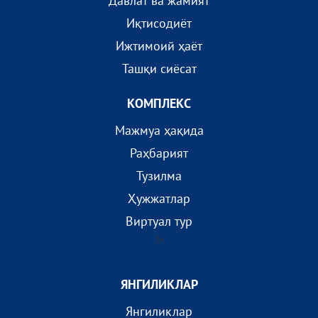
Давлат ва жамият
Иқтисодиёт
Ижтимоий ҳаёт
Ташқи сиёсат
КОМПЛEКС
Мажмуа ҳақида
Раҳбарият
Тузилма
Ҳужжатлар
Виртуал тур
?>
ЯНГИЛИКЛАР
Янгиликлар