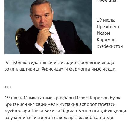
1995
йил.
19 июль.
Президент
Ислом
Каримов
«Ўзбекистон
Республикасида ташқи иқтисодий фаолиятни янада
эркинлаштириш тўғрисида»ги фармонга имзо чекди.
* * *
19 июль. Мамлакатимиз раҳбари Ислом Каримов Буюк
Британиянинг «Юнимед» мустақил ахборот газетаси
мухбирлари Таиза Боск ва Эдриан Бэннокни қабул қилди
ва уларни қизиқгирган саволларга жавоб қайтарди.