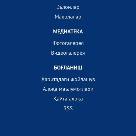
Эълонлар
Мақолалар
МEДИАТEКА
Фотогалерея
Видеогалерея
БОҒЛАНИШ
Харитадаги жойлашув
Алоқа маълумотлари
Қайта алоқа
RSS