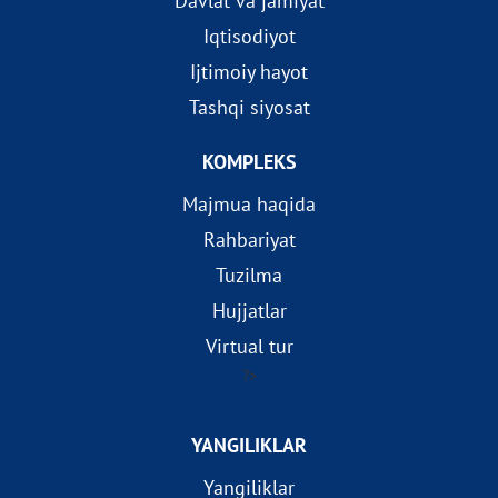
Davlat va jamiyat
Iqtisodiyot
Ijtimoiy hayot
Tashqi siyosat
KOMPLEKS
Majmua haqida
Rahbariyat
Tuzilma
Hujjatlar
Virtual tur
?>
YANGILIKLAR
Yangiliklar