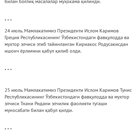
билан боғлиқ масалалар муҳокама қилинди.
* * *
24 июль. Мамлакатимиз Президенти Ислом Каримов
Греция Республикасининг Ўзбекистондаги фавқулодда ва
мухтор элчиси этиб тайинланган Кириакос Родусакисдан
ишонч ёрлиғини қабул қилиб олди.
* * *
25 июль. Мамлакатимиз Президенти Ислом Каримов Тунис
Республикасининг Ўзбекистондаги фавқулодда ва мухтор
элчиси Тнани Ридани элчилик фаолияти тугаши
муносабати билан қабул қилди.
* * *