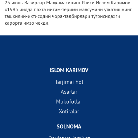
25 июль. Вазирлар Маҳкамасининг Раиси Ислом Каримов
«1995 йилда пахта йиғим-терими мавсумини ўтказишнинг
ташкилий-иқтисодий чора-тадбирлари тўғрисида»ги
қарорга имзо чекди.
ISLOM KARIMOV
Tarjimai hol
Asarlar
Mukofotlar
Xotiralar
SOLNOMA