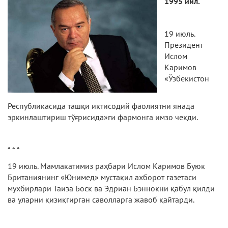
1995
йил.
19 июль.
Президент
Ислом
Каримов
«Ўзбекистон
Республикасида ташқи иқтисодий фаолиятни янада
эркинлаштириш тўғрисида»ги фармонга имзо чекди.
* * *
19 июль. Мамлакатимиз раҳбари Ислом Каримов Буюк
Британиянинг «Юнимед» мустақил ахборот газетаси
мухбирлари Таиза Боск ва Эдриан Бэннокни қабул қилди
ва уларни қизиқгирган саволларга жавоб қайтарди.