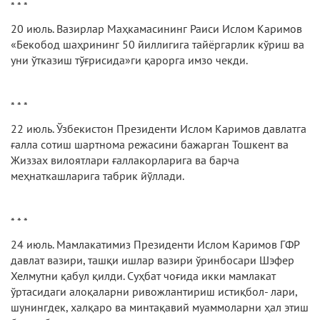
* * *
20 июль. Вазирлар Маҳкамасининг Раиси Ислом Каримов
«Бекобод шаҳрининг 50 йиллигига тайёргарлик кўриш ва
уни ўтказиш тўғрисида»ги қарорга имзо чекди.
* * *
22 июль. Ўзбекистон Президенти Ислом Каримов давлатга
ғалла сотиш шартнома режасини бажарган Тошкент ва
Жиззах вилоятлари ғаллакорларига ва барча
меҳнаткашларига табрик йўллади.
* * *
24 июль. Мамлакатимиз Президенти Ислом Каримов ГФР
давлат вазири, ташқи ишлар вазири ўринбосари Шэфер
Хелмутни қабул қилди. Суҳбат чоғида икки мамлакат
ўртасидаги алоқаларни ривожлантириш истиқбол- лари,
шунингдек, халқаро ва минтақавий муаммоларни ҳал этиш