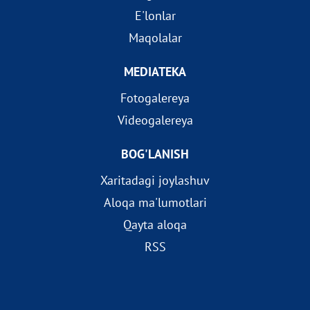
E'lonlar
Maqolalar
MEDIATEKA
Fotogalereya
Videogalereya
BOG'LANISH
Xaritadagi joylashuv
Aloqa ma'lumotlari
Qayta aloqa
RSS