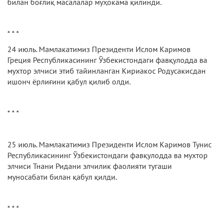
билан боғлиқ масалалар муҳокама қилинди.
* * *
24 июль. Мамлакатимиз Президенти Ислом Каримов
Греция Республикасининг Ўзбекистондаги фавқулодда ва
мухтор элчиси этиб тайинланган Кириакос Родусакисдан
ишонч ёрлиғини қабул қилиб олди.
* * *
25 июль. Мамлакатимиз Президенти Ислом Каримов Тунис
Республикасининг Ўзбекистондаги фавқулодда ва мухтор
элчиси Тнани Ридани элчилик фаолияти тугаши
муносабати билан қабул қилди.
* * *