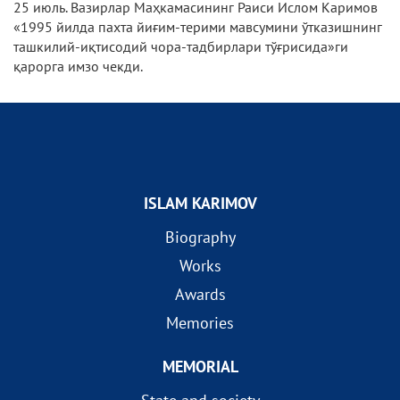
25 июль. Вазирлар Маҳкамасининг Раиси Ислом Каримов
«1995 йилда пахта йиғим-терими мавсумини ўтказишнинг
ташкилий-иқтисодий чора-тадбирлари тўғрисида»ги
қарорга имзо чекди.
ISLAM KARIMOV
Biography
Works
Awards
Memories
MEMORIAL