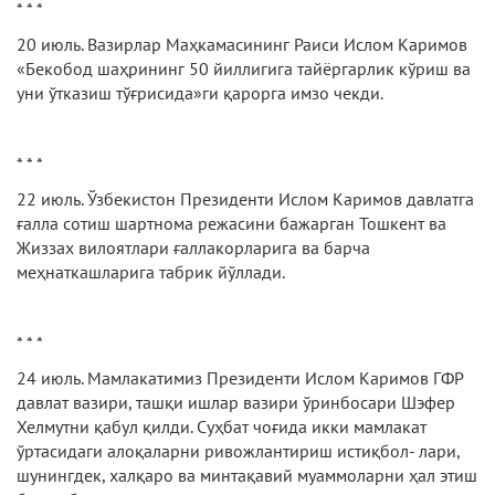
* * *
20 июль. Вазирлар Маҳкамасининг Раиси Ислом Каримов
«Бекобод шаҳрининг 50 йиллигига тайёргарлик кўриш ва
уни ўтказиш тўғрисида»ги қарорга имзо чекди.
* * *
22 июль. Ўзбекистон Президенти Ислом Каримов давлатга
ғалла сотиш шартнома режасини бажарган Тошкент ва
Жиззах вилоятлари ғаллакорларига ва барча
меҳнаткашларига табрик йўллади.
* * *
24 июль. Мамлакатимиз Президенти Ислом Каримов ГФР
давлат вазири, ташқи ишлар вазири ўринбосари Шэфер
Хелмутни қабул қилди. Суҳбат чоғида икки мамлакат
ўртасидаги алоқаларни ривожлантириш истиқбол- лари,
шунингдек, халқаро ва минтақавий муаммоларни ҳал этиш