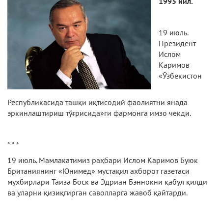
1995
йил.
19 июль.
Президент
Ислом
Каримов
«Ўзбекистон
Республикасида ташқи иқтисодий фаолиятни янада
эркинлаштириш тўғрисида»ги фармонга имзо чекди.
* * *
19 июль. Мамлакатимиз раҳбари Ислом Каримов Буюк
Британиянинг «Юнимед» мустақил ахборот газетаси
мухбирлари Таиза Боск ва Эдриан Бэннокни қабул қилди
ва уларни қизиқгирган саволларга жавоб қайтарди.