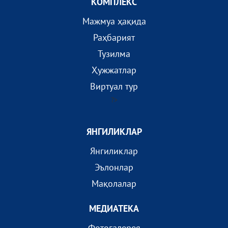
КОМПЛEКС
Мажмуа ҳақида
Раҳбарият
Тузилма
Ҳужжатлар
Виртуал тур
?>
ЯНГИЛИКЛАР
Янгиликлар
Эълонлар
Мақолалар
МEДИАТEКА
Фотогалерея