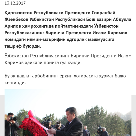
13.12.2017
Қирғизистон Республикаси Президенти Сооранбай
Жээнбеков Ўзбекистон Республикаси Бош вазири Абдулла
Арипов ҳамроҳлигида пойтахтимиздаги Ўзбекистон
Республикасининг Биринчи Президенти Ислом Каримов
номидаги илмий-маърифий ёдгорлик мажмуасига
ташриф буюрди.
Ўзбекистон Республикасининг Биринчи Президенти Ислом
Каримов ҳайкали пойига гул қўйди.
Буюк давлат арбобининг ёрқин хотирасига ҳурмат бажо
келтирди.