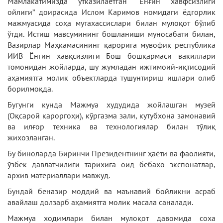
Мамлакатимизда ўтказилаётган “Ёнғин хавфсизлиги
ойлиги” доирасида Ислом Каримов номидаги ёдгорлик
мажмуасида соҳа мутахассислари билан мулоқот бўлиб
ўтди. Истиш мавсумининг бошланиши муносабати билан,
Вазирлар Маҳкамасининг қарорига мувофиқ республика
ИИВ Ёнғин хавқсизлиги Бош бошқармаси вакиллари
томонидан жойларда, шу жумладан ижтимоий-иқтисодий
аҳамиятга молик объектларда тушунтириш ишлари олиб
борилмоқда.
Бугунги кунда Мажмуа худудида жойлашган музей
(Оқсарой қароргоҳи), кўргазма зали, кутубхона замонавий
ва илғор техника ва технологиялар билан тўлиқ
жихозланган.
Бу биноларда Биринчи Президентнинг ҳаёти ва фаолияти,
ўзбек давлатчилиги тарихига оид бебахо экспонатлар,
архив материаллари мавжуд.
Бундай беназир моддий ва маънавий бойликни асраб
авайлаш долзарб аҳамиятга молик масала саналади.
Мажмуа ходимлари билан мулоқот давомида соха