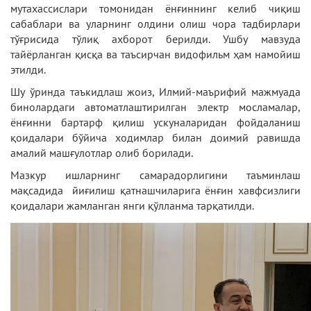
мутахассислари томонидан ёнғиннинг келиб чиқиш
сабаблари ва уларнинг олдини олиш чора тадбирлари
тўғрисида тўлиқ ахборот берилди. Ушбу мавзуда
тайёрланган қисқа ва таъсирчан видофильм ҳам намойиш
этилди.
Шу ўринда таъкидлаш жоиз, Илмий-маърифий мажмуада
бинолардаги автоматлаштирилган электр мосламалар,
ёнғинни бартарф қилиш ускуналаридан фойдаланиш
қоидалари бўйича ходимлар билан доимий равишда
амалий машғулотлар олиб борилади.
Мазкур ишларнинг самарадорлигини таъминлаш
мақсадида йиғилиш қатнашчиларига ёнғин хавфсизлиги
қоидалари жамланган янги қўлланма тарқатилди.