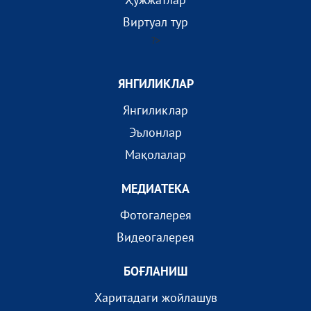
Виртуал тур
?>
ЯНГИЛИКЛАР
Янгиликлар
Эълонлар
Мақолалар
МEДИАТEКА
Фотогалерея
Видеогалерея
БОҒЛАНИШ
Харитадаги жойлашув