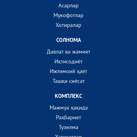
Асарлар
Мукофотлар
Хотиралар
СОЛНОМА
Давлат ва жамият
Иқтисодиёт
Ижтимоий ҳаёт
Ташқи сиёсат
КОМПЛEКС
Мажмуа ҳақида
Раҳбарият
Тузилма
Ҳужжатлар