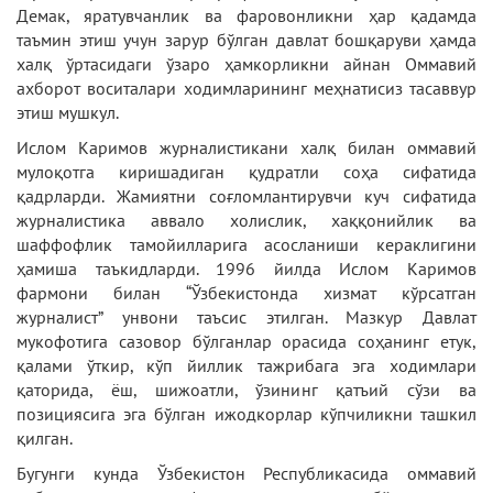
Демак, яратувчанлик ва фаровонликни ҳар қадамда
таъмин этиш учун зарур бўлган давлат бошқаруви ҳамда
халқ ўртасидаги ўзаро ҳамкорликни айнан Оммавий
ахборот воситалари ходимларининг меҳнатисиз тасаввур
этиш мушкул.
Ислом Каримов журналистикани халқ билан оммавий
мулоқотга киришадиган қудратли соҳа сифатида
қадрларди. Жамиятни соғломлантирувчи куч сифатида
журналистика аввало холислик, хаққонийлик ва
шаффофлик тамойилларига асосланиши кераклигини
ҳамиша таъкидларди. 1996 йилда Ислом Каримов
фармони билан “Ўзбекистонда хизмат кўрсатган
журналист” унвони таъсис этилган. Мазкур Давлат
мукофотига сазовор бўлганлар орасида соҳанинг етук,
қалами ўткир, кўп йиллик тажрибага эга ходимлари
қаторида, ёш, шижоатли, ўзининг қатъий сўзи ва
позициясига эга бўлган ижодкорлар кўпчиликни ташкил
қилган.
Бугунги кунда Ўзбекистон Республикасида оммавий