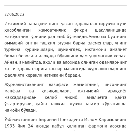
27.06.2023
Ижтимоий тараққиётнинг улкан ҳаракатлантирувчи кучи
ҳисобланган жамоатчилик фикри шаклланишида
матбуотнинг ўрнини рад этиб бўлмайди. Аммо матбуотнинг
оммавий онгни ташкил этувчи барча элементлар, унинг
турлича кўринишлари, шунингдек, ижтимоий амалиёт
билан бевосита алоқада бўлишини ҳам унутмаслик керак.
Айнан, амалиётда, аҳоли ва алоҳида олинган одамларнинг
хатти-ҳаракатларига таъсир маъносида журналистларнинг
фаолияти керакли натижани беради.
Журналистиканинг вазифаси жамиятнинг, инсоннинг
манфаат ва қизиқишлари, ижтимоий тараққиёт
мақсадларидан келиб чиқиб, амалиётга қайта
ўзгартирувчи, қайта ташкил этувчи таъсир кўрсатишда
намоён бўлади.
Ўзбекистоннинг Биринчи Президенти Ислом Каримовнинг
1993 йил 24 июнда қабул қилинган фармони асосида