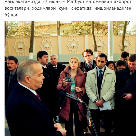
мамлакатимизда 27 июнь – Матбуот ва оммавий ахборот
воситалари ходимлари куни сифатида нишонланадиган
бўлди.