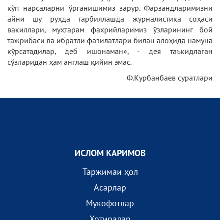
кўп нарсаларни ўрганишимиз зарур. Фарзандларимизни
айни шу руҳда тарбиялашда журналистика соҳаси
вакиллари, муҳтарам фахрийларимиз ўзларининг бой
тажрибаси ва ибратли фазилатлари билан алоҳида намуна
кўрсатадилар, деб ишонаман», - дея таъкидлаган
сўзларидан ҳам англаш қийин эмас.
Ф.Курбанбаев суратлари
ИСЛОМ КАРИМОВ
Таржимаи ҳол
Асарлар
Мукофотлар
Хотиралар