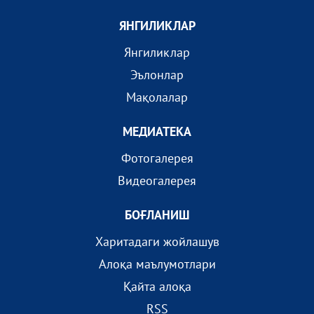
ЯНГИЛИКЛАР
Янгиликлар
Эълонлар
Мақолалар
МEДИАТEКА
Фотогалерея
Видеогалерея
БОҒЛАНИШ
Харитадаги жойлашув
Алоқа маълумотлари
Қайта алоқа
RSS