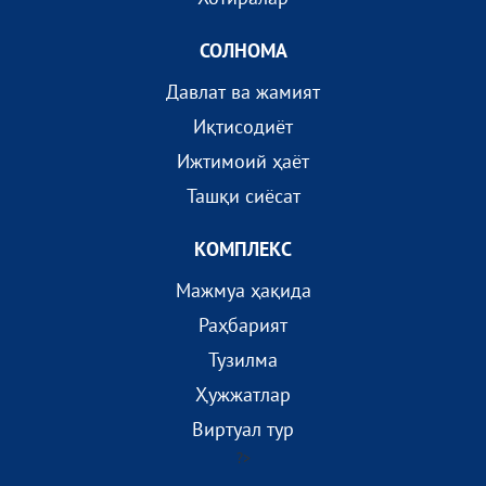
СОЛНОМА
Давлат ва жамият
Иқтисодиёт
Ижтимоий ҳаёт
Ташқи сиёсат
КОМПЛEКС
Мажмуа ҳақида
Раҳбарият
Тузилма
Ҳужжатлар
Виртуал тур
?>