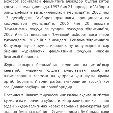
ахборот воситалари фаолиятига алоқадор бўлган қатор
қонунлар амал қилмоқда. 1997 йил 24 апрелдаги “Ахборот
олиш кафолати ва эркинликлари тўғрисида”ги, 2002 йил
12 декабрдаги “Ахборот эркинлиги принциплари ва
кафолатлари тўғрисида”ги, 2006 йил 20 июлдаги
“Муаллифлик ҳуқуқи ва турдош ҳуқуқлар тўғрисида”ги,
2007 йил 15 январдаги “Оммавий ахборот воситалари
тўғрисида”ги, 2022 йил 7 июндаги “Реклама тўғрисида”ги
Қонунлар шулар жумласидандир. Бу қонунларнинг ҳар
бирида журналистик фаолиятнинг ҳуқуқий мақоми
белгилаб берилган.
Журналистларга берилаётган имконият ва имтиёзлар
кенгайиб, уларнинг олдига қўйилаётган талаб ва
вазифаларнинг салмоғи ва қамрови ҳам шунга яраша
ортиб боряпти. Уларни рағбатлантирадиган асосий куч
эса, Давлат раҳбарининг эътиборидир.
Президент Шавкат Мирзиёевнинг қалам аҳлига нисбатан
ҳурмати ва ишончини қуйидаги: «Бир ҳақиқатни ҳеч қачон
эсдан чиқармаслигимиз керак: барчамиз демократия деб
аталган буюк мактабнинг ўқувчиларимиз. Бу борада ҳали