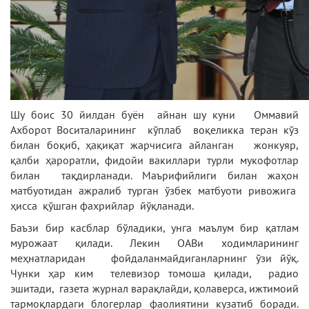
Шу боис 30 йилдан буён айнан шу куни Оммавий
Ахборот Воситаларининг кўплаб воқеликка теран кўз
билан боқиб, ҳақиқат жарчисига айланган жонкуяр,
қалби ҳароратли, фидойи вакиллари турли мукофотлар
билан тақдирланади. Маърифийлиги билан жаҳон
матбуотидан ажралиб турган ўзбек матбуоти ривожига
ҳисса қўшган фахрийлар йўқланади.
Баъзи бир касблар бўладики, унга маълум бир қатлам
мурожаат қилади. Лекин ОАВи ходимларининг
меҳнатларидан фойдаланмайдиганларнинг ўзи йўқ.
Чунки ҳар ким телевизор томоша қилади, радио
эшитади, газета журнал варақлайди, қолаверса, ижтимоий
тармоқлардаги блогерлар фаолиятини кузатиб боради.