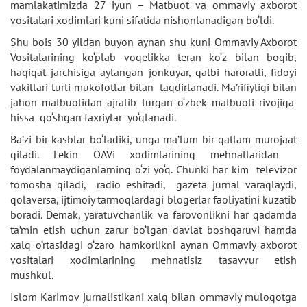
mamlakatimizda 27 iyun – Matbuot va ommaviy axborot
vositalari xodimlari kuni sifatida nishonlanadigan bo‘ldi.
Shu bois 30 yildan buyon aynan shu kuni Ommaviy Axborot
Vositalarining ko‘plab voqelikka teran ko‘z bilan boqib,
haqiqat jarchisiga aylangan jonkuyar, qalbi haroratli, fidoyi
vakillari turli mukofotlar bilan taqdirlanadi. Ma’rifiyligi bilan
jahon matbuotidan ajralib turgan o‘zbek matbuoti rivojiga
hissa qo‘shgan faxriylar yo‘qlanadi.
Ba’zi bir kasblar bo‘ladiki, unga ma’lum bir qatlam murojaat
qiladi. Lekin OAVi xodimlarining mehnatlaridan
foydalanmaydiganlarning o‘zi yo‘q. Chunki har kim televizor
tomosha qiladi, radio eshitadi, gazeta jurnal varaqlaydi,
qolaversa, ijtimoiy tarmoqlardagi blogerlar faoliyatini kuzatib
boradi. Demak, yaratuvchanlik va farovonlikni har qadamda
ta’min etish uchun zarur bo‘lgan davlat boshqaruvi hamda
xalq o‘rtasidagi o‘zaro hamkorlikni aynan Ommaviy axborot
vositalari xodimlarining mehnatisiz tasavvur etish
mushkul.
Islom Karimov jurnalistikani xalq bilan ommaviy muloqotga