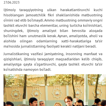
27.06.2023
Ijtimoiy taraqqiyotning ulkan harakatlantiruvchi kuchi
hisoblangan jamoatchilik fikri shakllanishida matbuotning
o‘rnini rad etib bo‘lmaydi. Ammo matbuotning ommaviy ongni
tashkil etuvchi barcha elementlar, uning turlicha ko‘rinishlari,
shuningdek, ijtimoiy amaliyot bilan bevosita aloqada
bo‘lishini ham unutmaslik kerak. Aynan, amaliyotda, aholi va
alohida olingan odamlarning xatti-harakatlariga ta’sir
ma’nosida jurnalistlarning faoliyati kerakli natijani beradi.
Jurnalistikaning vazifasi jamiyatning, insonning manfaat va
qiziqishlari, ijtimoiy taraqqiyot maqsadlaridan kelib chiqib,
amaliyotga qayta o‘zgartiruvchi, qayta tashkil etuvchi ta’sir
ko‘rsatishda namoyon bo‘ladi.