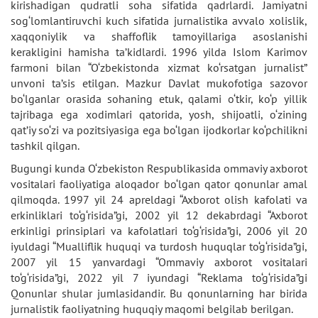
kirishadigan qudratli soha sifatida qadrlardi. Jamiyatni
sog‘lomlantiruvchi kuch sifatida jurnalistika avvalo xolislik,
xaqqoniylik va shaffoflik tamoyillariga asoslanishi
kerakligini hamisha ta’kidlardi. 1996 yilda Islom Karimov
farmoni bilan “O‘zbekistonda xizmat ko‘rsatgan jurnalist”
unvoni ta’sis etilgan. Mazkur Davlat mukofotiga sazovor
bo‘lganlar orasida sohaning etuk, qalami o‘tkir, ko‘p yillik
tajribaga ega xodimlari qatorida, yosh, shijoatli, o‘zining
qat’iy so‘zi va pozitsiyasiga ega bo‘lgan ijodkorlar ko‘pchilikni
tashkil qilgan.
Bugungi kunda O‘zbekiston Respublikasida ommaviy axborot
vositalari faoliyatiga aloqador bo‘lgan qator qonunlar amal
qilmoqda. 1997 yil 24 apreldagi “Axborot olish kafolati va
erkinliklari to‘g‘risida”gi, 2002 yil 12 dekabrdagi “Axborot
erkinligi prinsiplari va kafolatlari to‘g‘risida”gi, 2006 yil 20
iyuldagi “Mualliflik huquqi va turdosh huquqlar to‘g‘risida”gi,
2007 yil 15 yanvardagi “Ommaviy axborot vositalari
to‘g‘risida”gi, 2022 yil 7 iyundagi “Reklama to‘g‘risida”gi
Qonunlar shular jumlasidandir. Bu qonunlarning har birida
jurnalistik faoliyatning huquqiy maqomi belgilab berilgan.