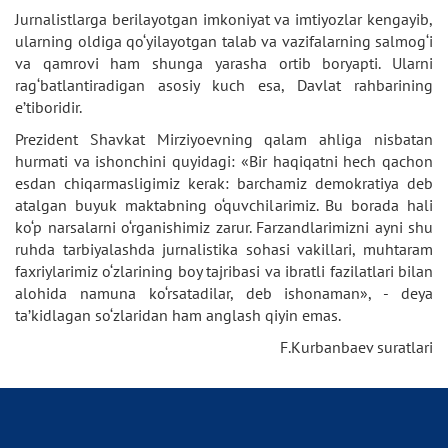
Jurnalistlarga berilayotgan imkoniyat va imtiyozlar kengayib,
ularning oldiga qo‘yilayotgan talab va vazifalarning salmog‘i
va qamrovi ham shunga yarasha ortib boryapti. Ularni
rag‘batlantiradigan asosiy kuch esa, Davlat rahbarining
e’tiboridir.
Prezident Shavkat Mirziyoevning qalam ahliga nisbatan
hurmati va ishonchini quyidagi: «Bir haqiqatni hech qachon
esdan chiqarmasligimiz kerak: barchamiz demokratiya deb
atalgan buyuk maktabning o‘quvchilarimiz. Bu borada hali
ko‘p narsalarni o‘rganishimiz zarur. Farzandlarimizni ayni shu
ruhda tarbiyalashda jurnalistika sohasi vakillari, muhtaram
faxriylarimiz o‘zlarining boy tajribasi va ibratli fazilatlari bilan
alohida namuna ko‘rsatadilar, deb ishonaman», - deya
ta’kidlagan so‘zlaridan ham anglash qiyin emas.
F.Kurbanbaev suratlari