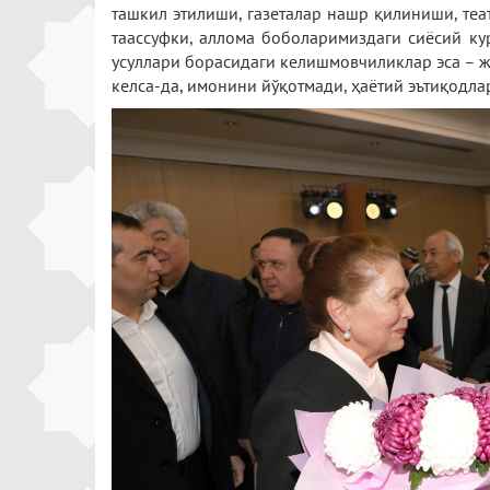
ташкил этилиши, газеталар нашр қилиниши, теа
таассуфки, аллома боболаримиздаги сиёсий к
усуллари борасидаги келишмовчиликлар эса – ж
келса-да, имонини йўқотмади, ҳаётий эътиқодла