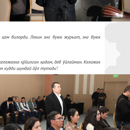
 ҳам биларди. Лекин энг буюк журъат, энг буюк
елажакка қўйилган қадам, деб ўйлайман. Келажак
м худди шундай йўл тутади”.