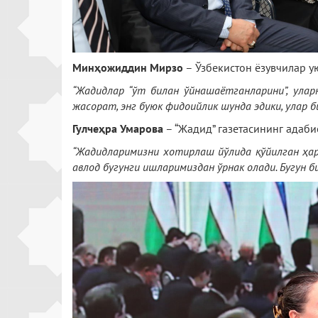
Минҳожиддин Мирзо
– Ўзбекистон ёзувчилар 
“Жадидлар “ўт билан ўйнашаётганларини”, улар
жасорат, энг буюк фидоийлик шунда эдики, улар б
Гулчеҳра Умарова
– “Жадид” газетасининг адаби
“Жадидларимизни хотирлаш йўлида қўйилган ҳар 
авлод бугунги ишларимиздан ўрнак олади. Бугун 