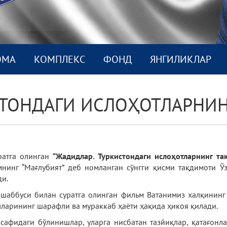
ОМА
КОМПЛEКС
ФОНД
ЯНГИЛИКЛАР
СТОНДАГИ ИСЛОҲОТЛАРНИН
ратга олинган
“Жадидлар. Туркистондаги ислоҳотларнинг та
нинг “Мағлубият” деб номланган сўнгги қисми тақдимоти Ў
ди.
шаббуси билан суратга олинган фильм Ватанимиз халқининг
лларининг шарафли ва мураккаб ҳаёти ҳақида ҳикоя қилади.
сафидаги бўлинишлар, уларга нисбатан тазйиқлар, қатағонла