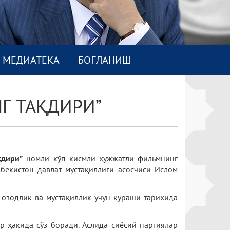
МEДИАТEКА
БОҒЛАНИШ
Г ТАҚДИРИ”
қдири”
номли кўп қисмли ҳужжатли фильмнинг
збекистон давлат мустақиллиги асосчиси Ислом
 озодлик ва мустақиллик учун кураши тарихида
р ҳақида сўз боради. Аслида сиёсий партиялар