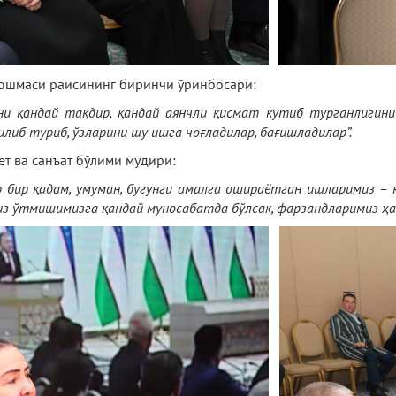
уюшмаси раисининг биринчи ўринбосари:
ни қандай тақдир, қандай аянчли қисмат кутиб турганлигини
илиб туриб, ўзларини шу ишга чоғладилар, бағишладилар”.
ёт ва санъат бўлими мудири:
бир қадам, умуман, бугунги амалга ошираётган ишларимиз – к
биз ўтмишимизга қандай муносабатда бўлсак, фарзандларимиз ҳа