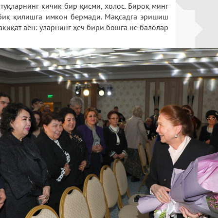
туқларнинг кичик бир қисми, холос. Бироқ минг
тбиқ қилишга имкон бермади. Мақсадга эришиш
қиқат аён: уларнинг ҳеч бири бошга не балолар