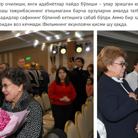
тр очилиши, янги адабиётлар пайдо бўлиши – улар эришган ю
ураш тажрибасининг етишмагани барча орзуларни амалда та
адидлар сафининг бўлиниб кетишига сабаб бўлди. Аммо бир ҳа
ридан воз кечмади. Фильмнинг якунловчи қисми шу ҳақда.