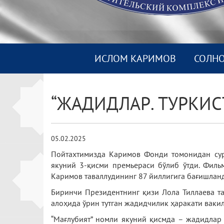
ИСЛОМ КАРИМОВ
СОЛН
“ЖАДИДЛАР. ТУРКИ
05.02.2025
Пойтахтимизда Каримов Фонди томонидан су
якуний 3-қисми премьераси бўлиб ўтди. Фильм
Каримов таваллудининг 87 йиллигига бағишлан
Биринчи Президентнинг қизи Лола Тиллаева та
алоҳида ўрин тутган жадидчилик ҳаракати ваки
“Мағлубият” номли якуний қисмда – жадидлар 