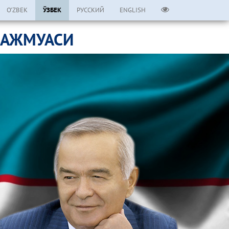
O’ZBEK
ЎЗБЕК
РУССКИЙ
ENGLISH
МАЖМУАСИ