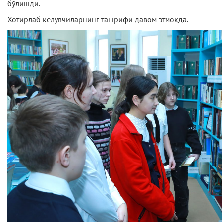
бўлишди.
Хотирлаб келувчиларнинг ташрифи давом этмоқда.