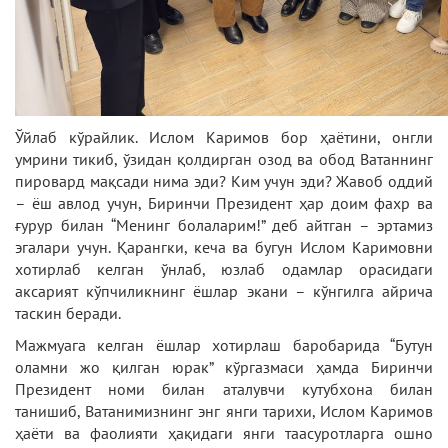
Ўйлаб кўрайлик. Ислом Каримов бор ҳаётини, онгли
умрини тикиб, ўзидан қолдирган озод ва обод Ватаннинг
пировард мақсади нима эди? Ким учун эди? Жавоб оддий
– ёш авлод учун, Биринчи Президент ҳар доим фахр ва
ғурур билан “Менинг болаларим!” деб айтган – эртамиз
эгалари учун. Қарангки, кеча ва бугун Ислом Каримовни
хотирлаб келган ўнлаб, юзлаб одамлар орасидаги
аксарият кўпчиликнинг ёшлар экани – кўнгилга айрича
таскин беради.
Мажмуага келган ёшлар хотирлаш баробарида “Бутун
оламни жо қилган юрак” кўргазмаси ҳамда Биринчи
Президент номи билан аталувчи кутубхона билан
танишиб, Ватанимизнинг энг янги тарихи, Ислом Каримов
ҳаёти ва фаолияти ҳақидаги янги таасуротларга ошно