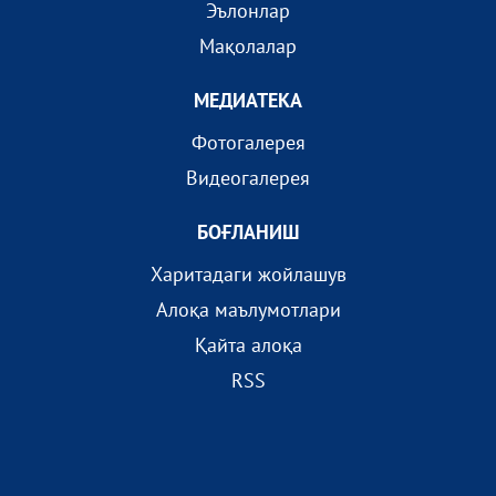
Эълонлар
Мақолалар
МEДИАТEКА
Фотогалерея
Видеогалерея
БОҒЛАНИШ
Харитадаги жойлашув
Алоқа маълумотлари
Қайта алоқа
RSS