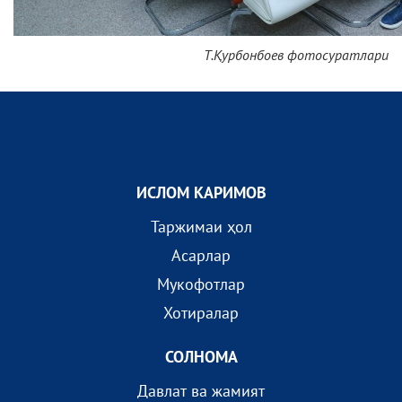
Т.Қурбонбоев фотосуратлари
ИСЛОМ КАРИМОВ
Таржимаи ҳол
Асарлар
Мукофотлар
Хотиралар
СОЛНОМА
Давлат ва жамият