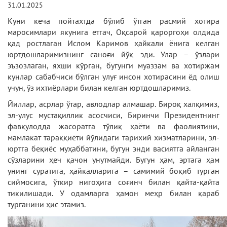
31.01.2025
Куни кеча пойтахтда бўлиб ўтган расмий хотира
маросимлари якунига етгач, Оқсарой қароргоҳи олдида
қад ростлаган Ислом Каримов ҳайкали ёнига келган
юртдошларимизнинг саноғи йўқ эди. Улар – ўзлари
эъзозлаган, яхши кўрган, бугунги муаззам ва хотиржам
кунлар сабабчиси бўлган улуғ инсон хотирасини ёд олиш
учун, ўз ихтиёрлари билан келган юртдошларимиз.
Йиллар, асрлар ўтар, авлодлар алмашар. Бироқ халқимиз,
эл-улус мустақиллик асосчиси, Биринчи Президентнинг
фавқулодда жасоратга тўлиқ ҳаёти ва фаолиятини,
мамлакат тараққиёти йўлидаги тарихий хизматларини, эл-
юртга беқиёс муҳаббатини, бугун энди васиятга айланган
сўзларини ҳеч қачон унутмайди. Бугун ҳам, эртага ҳам
унинг суратига, ҳайкалларига – самимий боқиб турган
сиймосига, ўткир нигоҳига соғинч билан қайта-қайта
тикилишади. У одамларга ҳамон меҳр билан қараб
турганини ҳис этамиз.