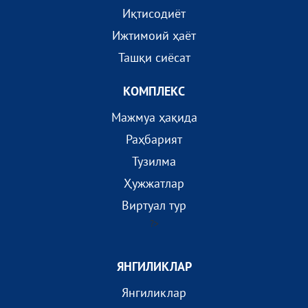
Иқтисодиёт
Ижтимоий ҳаёт
Ташқи сиёсат
КОМПЛEКС
Мажмуа ҳақида
Раҳбарият
Тузилма
Ҳужжатлар
Виртуал тур
?>
ЯНГИЛИКЛАР
Янгиликлар