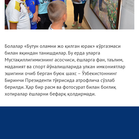
Болалар «Бутун оламни жо қилган юрак» кўргазмаси
билан яқиндан танишдилар. Бу ерда уларга
Мустақиллигимизнинг асосчиси, ёшларга фан, таълим,
маданият ва спорт йўналишларида улкан имкониятлар
эшигини очиб берган буюк шахс – Ўзбекистоннинг
Биринчи Президенти тўғрисида атрофлича сўзлаб
берилди. Ҳар бир расм ва фотосурат билан боғлиқ
хотиралар ёшларни бефарқ қолдирмади.