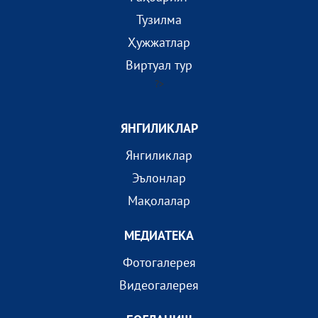
Тузилма
Ҳужжатлар
Виртуал тур
?>
ЯНГИЛИКЛАР
Янгиликлар
Эълонлар
Мақолалар
МEДИАТEКА
Фотогалерея
Видеогалерея