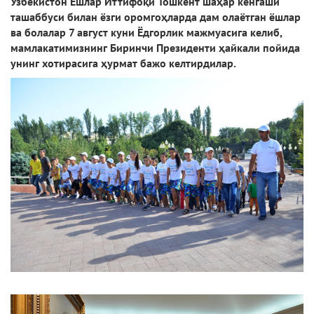
Ўзбекистон Ёшлар Иттифоқи Тошкент шаҳар кенгаши
ташаббуси билан ёзги оромгоҳларда дам олаётган ёшлар
ва болалар 7 август куни Ёдгорлик мажмуасига келиб,
мамлакатимизнинг Биринчи Президенти ҳайкали пойида
унинг хотирасига ҳурмат бажо келтирдилар.