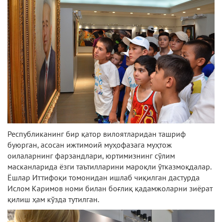
Республиканинг бир қатор вилоятларидан ташриф
буюрган, асосан ижтимоий муҳофазага муҳтож
оилаларнинг фарзандлари, юртимизнинг сўлим
масканларида ёзги таътилларини мароқли ўтказмоқдалар.
Ёшлар Иттифоқи томонидан ишлаб чиқилган дастурда
Ислом Каримов номи билан боғлиқ қадамжоларни зиёрат
қилиш ҳам кўзда тутилган.