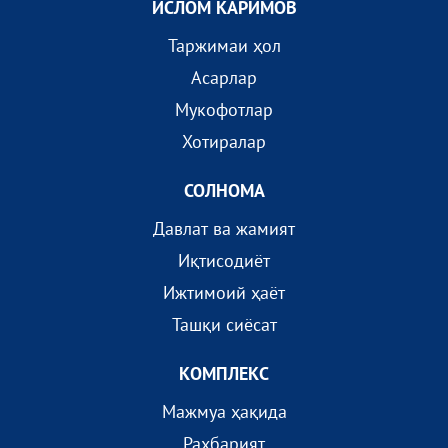
ИСЛОМ КАРИМОВ
Таржимаи ҳол
Асарлар
Мукофотлар
Хотиралар
СОЛНОМА
Давлат ва жамият
Иқтисодиёт
Ижтимоий ҳаёт
Ташқи сиёсат
КОМПЛEКС
Мажмуа ҳақида
Раҳбарият