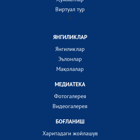
Виртуал тур
?>
ЯНГИЛИКЛАР
Янгиликлар
Эълонлар
Мақолалар
МEДИАТEКА
Фотогалерея
Видеогалерея
БОҒЛАНИШ
Харитадаги жойлашув