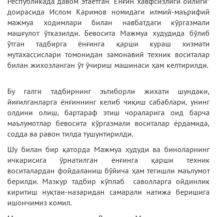
Республикада давом этаётган “Ёнғин хавфсизлиги ойлиги”
доирасида Ислом Каримов номидаги илмий-маърифий
мажмуа ходимлари билан навбатдаги кўргазмали
машғулот ўтказилди. Бевосита Мажмуа худудида бўлиб
ўтган тадбирга ёнғинга қарши кураш хизмати
мутахассислари томонидан замонавий техник воситалар
билан жихозланган ўт ўчириш машинаси ҳам келтирилди.
Бу галги тадбирнинг эътиборли жихати шундаки,
йиғилганларга ёнғиннинг келиб чиқиш сабаблари, унинг
олдини олиш, бартараф этиш чораларига оид барча
маълумотлар бевосита кўргазмали воситалар ёрдамида,
содда ва равон тилда тушунтирилди.
Шу билан бир қаторда Мажмуа ҳудуди ва биноларнинг
ичкарисига ўрнатилган ёнғинга қарши техник
воситалардан фойдаланиш бўйича ҳам тегишли маълумот
берилди. Мазкур тадбир кўплаб саволларга ойдинлик
киритиш нуқтаи-назаридан самарали натижа беришига
ишончимиз комил.