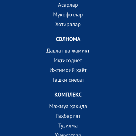
Асарлар
Мукофотлар
Хотиралар
СОЛНОМА
Давлат ва жамият
Иқтисодиёт
Ижтимоий ҳаёт
Ташқи сиёсат
КОМПЛEКС
Мажмуа ҳақида
Раҳбарият
Тузилма
Ҳужжатлар