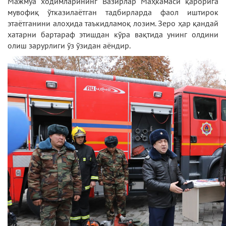
Мажмуа ходимларининг Вазирлар Маҳкамаси қарорига
мувофиқ ўтказилаётган тадбирларда фаол иштирок
этаётганини алоҳида таъкидламоқ лозим. Зеро ҳар қандай
хатарни бартараф этишдан кўра вақтида унинг олдини
олиш зарурлиги ўз ўзидан аёндир.