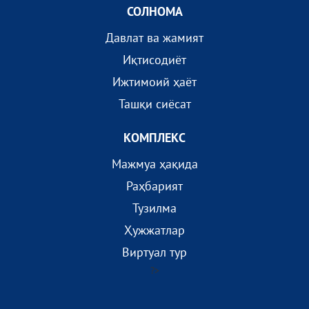
СОЛНОМА
Давлат ва жамият
Иқтисодиёт
Ижтимоий ҳаёт
Ташқи сиёсат
КОМПЛEКС
Мажмуа ҳақида
Раҳбарият
Тузилма
Ҳужжатлар
Виртуал тур
?>