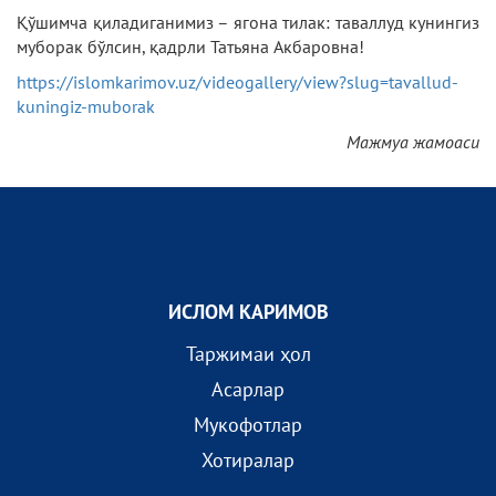
Қўшимча қиладиганимиз – ягона тилак: таваллуд кунингиз
муборак бўлсин, қадрли Татьяна Акбаровна!
https://islomkarimov.uz/videogallery/view?slug=tavallud-
kuningiz-muborak
Мажмуа жамоаси
ИСЛОМ КАРИМОВ
Таржимаи ҳол
Асарлар
Мукофотлар
Хотиралар