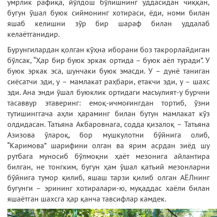
умрлик рафиқа, йўлдош бўлишнинг уддасидан чиққан,
бугун ўшал буюк сиймонинг хотираси, ёди, номи билан
яшаб келишни зўр бир шараф билан уддалаб
келаётганидир.
Бурунгилардан қолган кўҳна иборани боз такрорлайдиган
бўлсак, “Ҳар бир буюк эркак ортида – буюк аёл туради”. У
буюк эркак эса, шунчаки буюк эмасди. У – дунё таниган
сиёсатчи эди, у – мамлакат раҳбари, етакчи эди, у – шахс
эди. Ана энди ўшал буюклик ортидаги масъулият-у бурчни
тасаввур этаверинг: емоқ-ичмоғингдан тортиб, ўзни
тутишинггача аҳли ҳараминг билан бутун мамлакат кўз
олдидасан. Татьяна Акбаровнага, содда қизалоқ – Татьяна
Азизова ўлароқ, бор мушкулотни бўйнига олиб,
“Каримова” шарифини олган ва ярим асрдан зиёд шу
рутбага муносиб бўлмоқни ҳаёт мезонига айлантира
билган, не тонгким, бугун ҳам ўшал қатъий мезонларни
бўйнига тумор қилиб, яшаш тарзи қилиб олган АЁЛнинг
бугунги – эрининг хотиралари-ю, муқаддас хаёли билан
яшаётган шахсга ҳар қанча тавсифлар камдек.