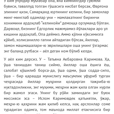
У ким учундир мўътабар она, яна кимнингдир суюмли
бувиси, таваллуд топган гўшасига нисбат берсак, Фарғона
элининг қизи, Самарқанд юртининг келини, бир замонлар
минг-минглаб одамлар уни – мамлакатнинг биринчи
хонимини ардоқлаб “келинойи” демоққа орзуманд бўлган.
Дарвоқе, бизнинг Ёдгорлик мажмуамиз йўлаклари аро ул
кишини ардоқлаб, Опа деймиз. Аммо қўлни кўксимизга
қўйиб, холисанилло гапни айтадиган бўлсак, йиллар,
замон машмашалари-ю эврилишлари оша унинг ўзгармас
энг баланд рутбаси – аёл деган ном бўлиб келди.
У аёл ким дерсиз. У – Татьяна Акбаровна Каримова. Ҳа,
ўша танишдан таниш сиймо, йиллар оша ёшига ёш,
салобат қўшилиб борса-да, ўша одми, ўша содда-сипо,
ўша – бир қарашда мунислигу маъсумлик уфуриб турган
чеҳрасида йиллар муҳрини қолдирган тажриба-ю
нуктадонликни, энг муҳими, меҳрни жам қила олган нурли
бир жамол эгаси. Унинг бу рўйи заминдаги энг буюк
миссияси эса – Ислом Каримовдек қатъиятли, ўжар,
меҳри-ю қаҳрини жам қилиб келса, нақ арслонлар соме
турадиган одамга, том маънода миллат етакчисига бир