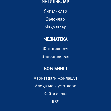
ЯНГИЛИКЛАР
Янгиликлар
Эълонлар
Мақолалар
МEДИАТEКА
Фотогалерея
Видеогалерея
БОҒЛАНИШ
Харитадаги жойлашув
Алоқа маълумотлари
Қайта алоқа
RSS