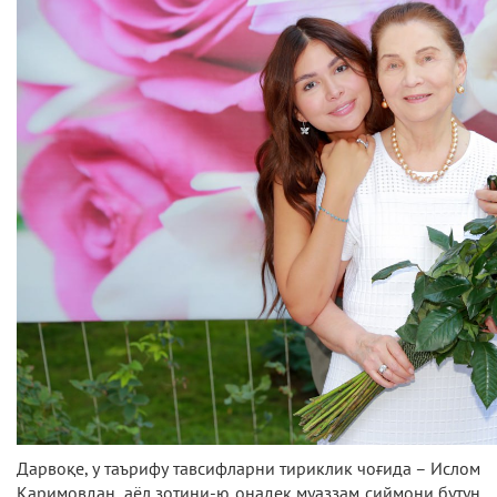
Дарвоқе, у таърифу тавсифларни тириклик чоғида – Ислом
Каримовдан, аёл зотини-ю онадек муаззам сиймони бутун