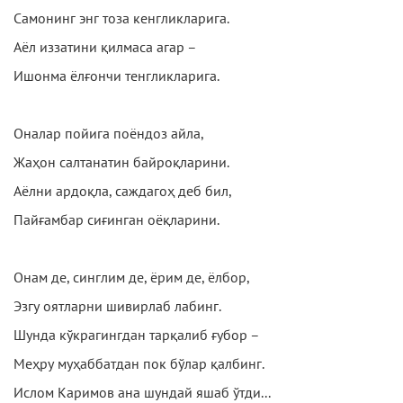
Самонинг энг тоза кенгликларига.
Аёл иззатини қилмаса агар –
Ишонма ёлғончи тенгликларига.
Оналар пойига поёндоз айла,
Жаҳон салтанатин байроқларини.
Аёлни ардоқла, саждагоҳ деб бил,
Пайғамбар сиғинган оёқларини.
Онам де, синглим де, ёрим де, ёлбор,
Эзгу оятларни шивирлаб лабинг.
Шунда кўкрагингдан тарқалиб ғубор –
Меҳру муҳаббатдан пок бўлар қалбинг.
Ислом Каримов ана шундай яшаб ўтди...