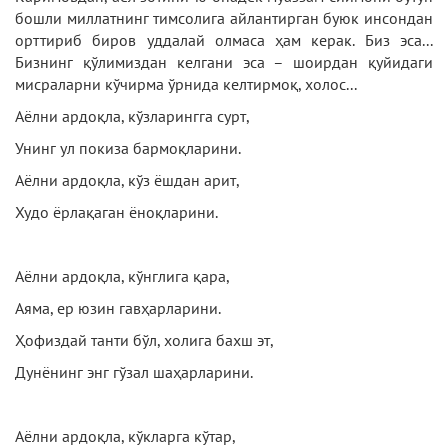
бошли миллатнинг тимсолига айлантирган буюк инсондан
орттириб биров уддалай олмаса ҳам керак. Биз эса...
Бизнинг қўлимиздан келгани эса – шоирдан қуйидаги
мисраларни кўчирма ўрнида келтирмоқ, холос...
Аёлни ардоқла, кўзларингга сурт,
Унинг ул покиза бармоқларини.
Аёлни ардоқла, кўз ёшдан арит,
Худо ёрлақаган ёноқларини.
Аёлни ардоқла, кўнглига қара,
Аяма, ер юзин гавҳарларини.
Ҳофиздай танти бўл, холига бахш эт,
Дунёнинг энг гўзал шаҳарларини.
Аёлни ардоқла, кўкларга кўтар,