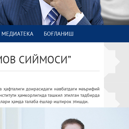
МEДИАТEКА
БОҒЛАНИШ
МОВ СИЙМОСИ”
ра ҳафталиги доирасидаги навбатдаги маърифий
ститути ҳамкорлигида ташкил этилган тадбирда
илари ҳамда талаба ёшлар иштирок этишди.