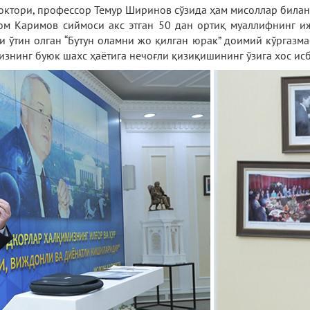
октори, профессор Темур Ширинов сўзида ҳам мисоллар билан 
ом Каримов сиймоси акс этган 50 дан ортиқ муаллифнинг и
 ўтин олган “Бутун оламни жо қилган юрак” доимий кўргазма
нинг буюк шахс ҳаётига нечоғли қизиқишининг ўзига хос исб