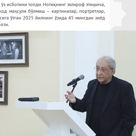
ўз исботини топди. Нотиқнинг эътироф этишича,
жод маҳсули бўлмиш – картиналар, портретлар,
сига ўтган 2025 йилнинг ўзида 45 мингдан зиёд
оти.