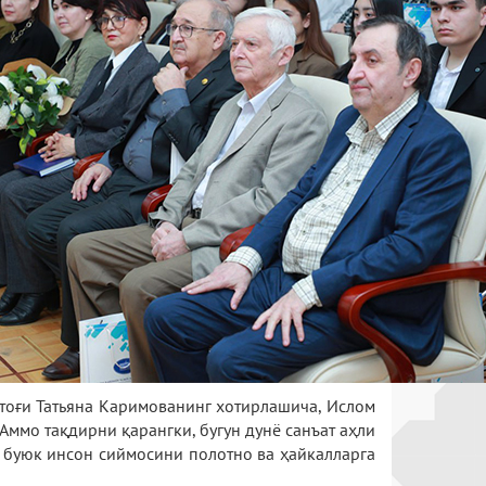
тоғи Татьяна Каримованинг хотирлашича, Ислом
Аммо тақдирни қарангки, бугун дунё санъат аҳли
н буюк инсон сиймосини полотно ва ҳайкалларга