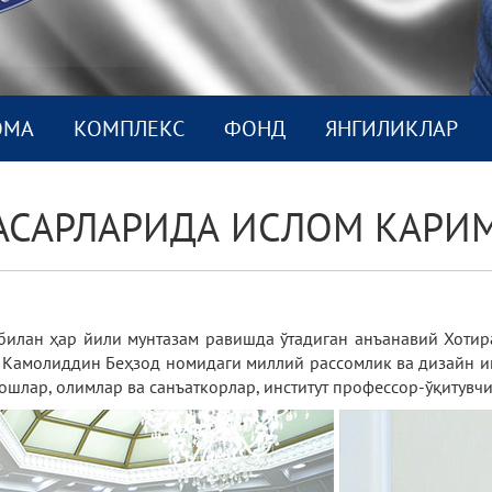
ОМА
КОМПЛEКС
ФОНД
ЯНГИЛИКЛАР
 АСАРЛАРИДА ИСЛОМ КАРИ
билан ҳар йили мунтазам равишда ўтадиган анъанавий Хоти
 Камолиддин Беҳзод номидаги миллий рассомлик ва дизайн ин
ошлар, олимлар ва санъаткорлар, институт профессор-ўқитувч