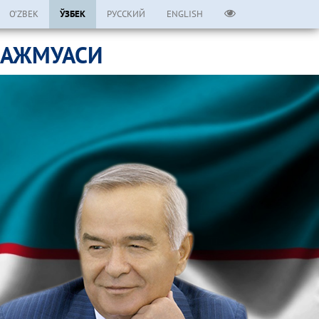
O’ZBEK
ЎЗБЕК
РУССКИЙ
ENGLISH
МАЖМУАСИ