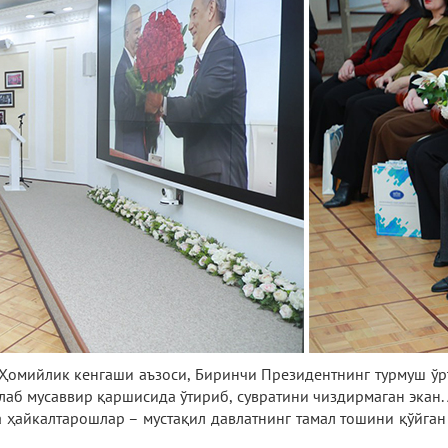
Ҳомийлик кенгаши аъзоси, Биринчи Президентнинг турмуш ўр
лаб мусаввир қаршисида ўтириб, сувратини чиздирмаган экан. 
 ҳайкалтарошлар – мустақил давлатнинг тамал тошини қўйга