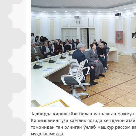
Тадбирда кириш сўзи билан қатнашган мажмуа 
Каримовнинг ўзи ҳаётлик чоғида ҳеч қачон атай
томонидан тан олинган ўнлаб машҳур рассом ва
муҳрлашмоқда.