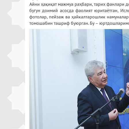
Айни ҳақиқат мажмуа раҳбари, тарих фанлари д
бугун доимий асосда фаолият юритаётган, Исл
фотолар, пейзаж ва ҳайкалтарошлик намуналари
томошабин ташриф буюрган. Бу – юртдошларимиз