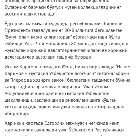
боғлиқ ашёлар ҳисобга олинди ва таърифланди.
Буларнинг барчаси бўлғуси музей коллекцияларининг
асосини ташкил қилади.
Ёдгорлик мажмуаси ҳудудида республикамиз Биринчи
Президенти таваллудининг 80-йиллигига бағишланган
“Бутун оламни жо қилган юрак” кўргазмаси иши йўлга
қўйилди. Унга 3 ой мобайнида 80 мингдан зиёд киши, шу
жумладан хорижий давлатларнинг элчилари ва хорижий
делегациялар аъзолари ташриф буюрди.
Ислом Каримов номидаги Фонд билан биргаликда “Ислом
Каримов – мустақил Ўзбекистон асосчиси” китоб-альбоми
ва “Мерос ва ҳозирги замон” бюллетени тақдимоти бўйича
қатор тадбирлар амалга оширилди. Улар Ислом
Абдуғаниевичнинг ҳаёти ва мустақил Ўзбекистон
шаклланиши, сақланиши ва ривожланишига қўшган
ҳиссаси ҳақида ҳикоя қилувчи мақола ва хотиралардан
иборатдир.
Ҳар икки ҳафтада Ёдгорлик мажмуаси негизида кенг
жамоатчилик вакиллари учун Ўзбекистон Республикаси