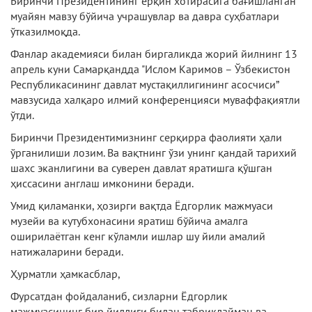
Биринчи Президентининг ёрқин хотирасига бағишланган
муайян мавзу бўйича учрашувлар ва давра суҳбатлари
ўтказилмоқда.
Фанлар академияси билан биргаликда жорий йилнинг 13
апрель куни Самарқандда "Ислом Каримов – Ўзбекистон
Республикасининг давлат мустақиллигининг асосчиси”
мавзусида халқаро илмий конференцияси муваффақиятли
ўтди.
Биринчи Президентимизнинг серқирра фаолияти ҳали
ўрганилиши лозим. Ва вақтнинг ўзи унинг қандай тарихий
шахс эканлигини ва суверен давлат яратишга қўшган
ҳиссасини англаш имконини беради.
Умид қиламанки, ҳозирги вақтда Ёдгорлик мажмуаси
музейи ва кутубхонасини яратиш бўйича амалга
оширилаётган кенг кўламли ишлар шу йили амалий
натижаларини беради.
Ҳурматли ҳамкасблар,
Фурсатдан фойдаланиб, сизларни Ёдгорлик
мажмуасининг бир йиллиги билан табриклайман ва