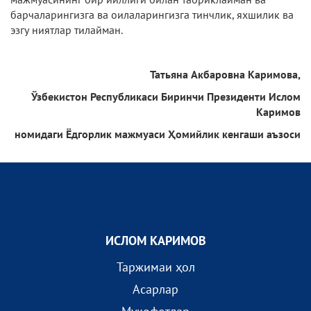
барчаларингизга ва оилаларингизга тинчлик, яхшилик ва
эзгу ниятлар тилайман.
Тат
ьяна Акбаровна Каримова,
Ўзбекистон Республикаси
Биринчи Президенти
Ислом
Каримов
номидаги Ёдгорлик мажмуаси Ҳомийлик кенгаши аъзоси
ИСЛОМ КАРИМОВ
Таржимаи ҳол
Асарлар