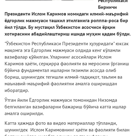
Республикаси
Биринчи
Президенти Ислом Каримов номидаги илмий-маърифий
ёдгорлик мажмуаси ташкил этилганига ропппа-роса бир
йил тўлди. Бу мустақил Ўзбекистон асосчиси ёрқин
хотирасини абадийлаштириш ишида муҳим қадам бўлди.
"Ўзбекистон Республикаси Президенти ҳузуридаги" юксак
мақомга эга Ёдгорлик мажмуаси олдида кенг кўламли
вазифалар қўйилган. Уларнинг асосийлари Ислом
Каримов ҳаёти, серқирра фаолияти ва меросини ўрганиш
бўйича фундаментал ишларни тизимли асосда олиб
бориш, шунингдек тегишли илмий-тадқиқот, таълим ва
маънавий-маърифий фаолиятни амалга оширишдан
иборатдир.
Ўтган йили Ёдгорлик мажмуаси томонидан Низомда
белгиланган вазифаларни бажариш бўйича катта ишлар
амалга оширилди.
Катта ҳажмда фото ва видео материаллар тўпланди,
шунингдек Ислом Каримовнинг ҳаёти ва фаолияти билан