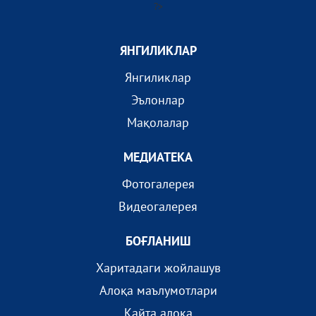
?>
ЯНГИЛИКЛАР
Янгиликлар
Эълонлар
Мақолалар
МEДИАТEКА
Фотогалерея
Видеогалерея
БОҒЛАНИШ
Харитадаги жойлашув
Алоқа маълумотлари
Қайта алоқа