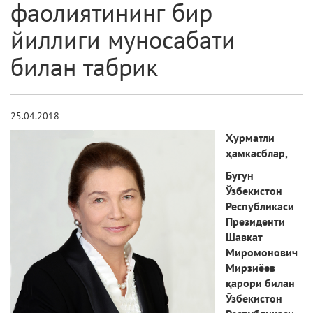
фаолиятининг бир
йиллиги муносабати
билан табрик
25.04.2018
Ҳурматли
ҳамкасблар,
Бугун
Ўзбекистон
Республикаси
Президенти
Шавкат
Миромонович
Мирзиёев
қарори билан
Ўзбекистон