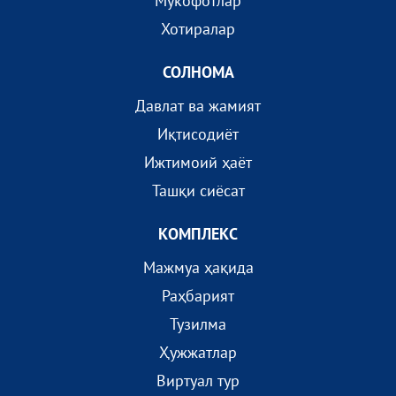
Мукофотлар
Хотиралар
СОЛНОМА
Давлат ва жамият
Иқтисодиёт
Ижтимоий ҳаёт
Ташқи сиёсат
КОМПЛEКС
Мажмуа ҳақида
Раҳбарият
Тузилма
Ҳужжатлар
Виртуал тур