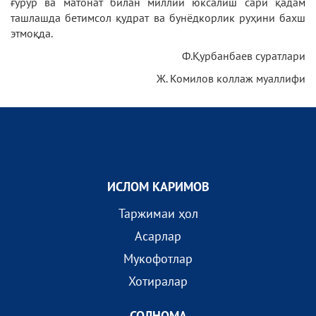
ғурур ва матонат билан миллий юксалиш сари қадам
ташлашда бетимсол қудрат ва бунёдкорлик руҳини бахш
этмоқда.
Ф.Қурбанбаев суратлари
Ж. Комилов коллаж муаллифи
ИСЛОМ КАРИМОВ
Таржимаи ҳол
Асарлар
Мукофотлар
Хотиралар
СОЛНОМА