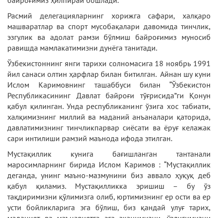
байроғимиз ҳилпирай бошлади.
Расмий делегацияларнинг хорижга сафари, халқаро
машваратлар ва спорт мусобақалари давомида тинчлик,
эзгулик ва адолат рамзи бўлмиш байроғимиз муносиб
равишда мамлакатимизни дунёга танитади.
Ўзбекистоннинг янги тарихи солномасига 18 ноябрь 1991
йил санаси олтин ҳарфлар билан битилган. Айнан шу куни
Ислом Каримовнинг ташаббуси билан “Ўзбекистон
Республикасининг Давлат байроғи тўғрисида”ги Қонун
қабул қилинган. Унда республиканинг ўзига хос табиати,
халқимизнинг миллий ва маданий анъаналари қаторида,
давлатимизнинг тинчликпарвар сиёсати ва ёруғ келажак
сари интилиши рамзий маънода ифода этилган.
Мустақиллик кунига бағишланган тантанали
маросимларнинг бирида Ислом Каримов : “Мустақиллик
деганда, унинг маъно-мазмунини биз аввало ҳуқуқ деб
қабул қиламиз. Мустақилликка эришиш – бу ўз
тақдиримизни қўлимизга олиб, юртимизнинг ер ости ва ер
усти бойликларига эга бўлиш, биз қандай улуғ тарих,