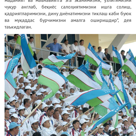
маданият ва маънавиятга эга эканимизни, ўзлигимизни
чуқур англаб, беқиёс салоҳиятимизни ишга солиш,
қадриятларимизни, дину диёнатимизни тиклаш каби буюк
ва муқаддас бурчимизни амалга оширишдир”, дея
таъкидлаган.