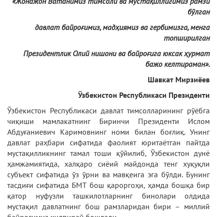
«Жонажон Ватанимиз тимсоли ва мустақиллигимиз рамзи
бўлган
давлат байроғимиз, мадҳиямиз ва гербимизга, менга
топширилган
Президентлик Олий нишони ва байроғига юксак ҳурмат
бажо келтираман».
Шавкат Мирзиёев
Ўзбекистон Республикаси Президенти
Ўзбекистон Республикаси давлат тимсолларининг рўёбга
чиқиши мамлакатнинг Биринчи Президенти Ислом
Абдуғаниевич Каримовнинг номи билан боғлиқ. Унинг
давлат раҳбари сифатида фаолият юритаётган пайтда
мустақилликнинг тамал тоши қўйилиб, Ўзбекистон дунё
ҳамжамиятида, халқаро сиёий майдонда тенг хуқуқли
субъект сифатида ўз ўрни ва мавқеига эга бўлди. Бунинг
тасдиғи сифатида БМТ бош қароргоҳи, ҳамда бошқа бир
қатор нуфузли ташкилотларнинг бинолари олдида
мустақил давлатнинг бош рамзларидан бири – миллий