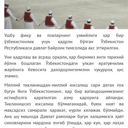
Ушбу фикр ва ғояларнинг узвийлиги ҳар бир
ўзбекистонлик учун қадрли бўлган Ўзбекистон
Республикаси давлат байроғи тимсолида акс эттирилган.
Уни қадрлаш ва асраш орқали, ҳар биримиз янги тарихий
йўлни бошлаган Ўзбекистондаги улкан яратувчилик
жарёнига бевосита дахлдорлигимизни чуқурроқ ҳис
этамиз.
Миллий тикланишдан-миллий юксалиш сари деган ғоя
бугун Янги Ўзбекистоннинг, ҳар бир ватандошимизнинг
истиқболга қаратилган азму қарорига айланди.
Тикланишсиз юксалиш бўлмаганидай, буюк ният ва
мақсадсиз самарали ҳаракат, нурли келажак бўлмайди.
Ана шу маънода Давлат рамзлари бугун халқимизга ҳаёт
синовларини мардона енгиб ўтишда, ҳар кун, ҳар лаҳза