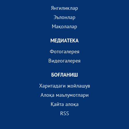
Янгиликлар
Эълонлар
Мақолалар
МEДИАТEКА
Фотогалерея
Видеогалерея
БОҒЛАНИШ
Харитадаги жойлашув
Алоқа маълумотлари
Қайта алоқа
RSS