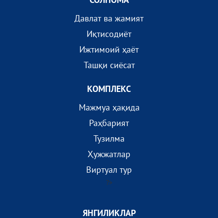
Давлат ва жамият
Иқтисодиёт
Ижтимоий ҳаёт
Ташқи сиёсат
КОМПЛEКС
Мажмуа ҳақида
Раҳбарият
Тузилма
Ҳужжатлар
Виртуал тур
?>
ЯНГИЛИКЛАР