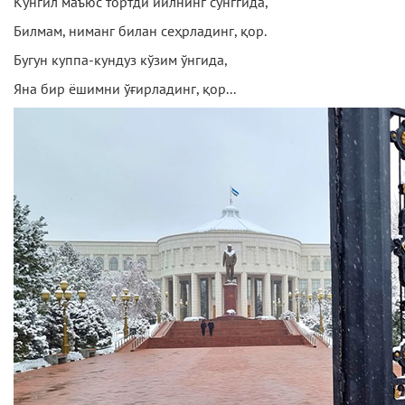
Кўнгил маъюс тортди йилнинг сўнггида,
Билмам, ниманг билан сеҳрладинг, қор.
Бугун куппа-кундуз кўзим ўнгида,
Яна бир ёшимни ўғирладинг, қор...