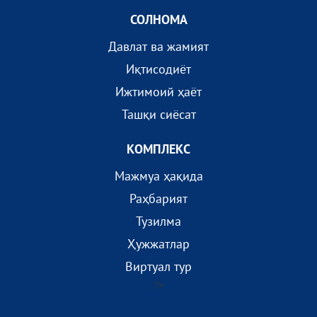
СОЛНОМА
Давлат ва жамият
Иқтисодиёт
Ижтимоий ҳаёт
Ташқи сиёсат
КОМПЛEКС
Мажмуа ҳақида
Раҳбарият
Тузилма
Ҳужжатлар
Виртуал тур
?>