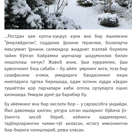
...Ростдан ҳам куппа-кундуз куни яна бир ёшимизни
“ўғирлайдиган”, соддалик ўрнини теранлик, болаларча
маъсумият ўрнини салмоқдор жиддият эгаллай бормоғи
тайин бўлган байрамни шунчалар шодумонлик билан
нишонлаш нечун? Жавоб аниқ: ўша хуррамлик, ўша
қувончнинг бош сабаби – бу айём умрнинг янги, тоза бир
саҳифасини очмоқ умидидаги бандасининг яхши
ниятларига туртки беришида, одам зотини худди кўкдан
тушаётган қор парчалари каби оппоқ орзуларга ошно
қилишида. Умидли дунё-да барибир бу.
Бу айёмнинг яна бир хислати бор – у сарҳисобга ундайди.
Йил давомида қилган, улгура олган ишларинг бўйича ўз-
ўзингга ҳисоб бериб, кейинги қадамларинг,
тадбирларингни чамаи-чўт қиласан, истагу имконингни
бир-бирига чоғиштириб, режа оласан.