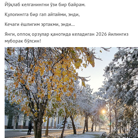
Йўқлаб келганингни ўзи бир байрам.
Қулоғингга бир гап айтайми, энди,
Кечаги ёшлигим эртакми, энди...
Янги, оппоқ орзулар қанотида келадиган 2026 йилингиз
муборак бўлсин!