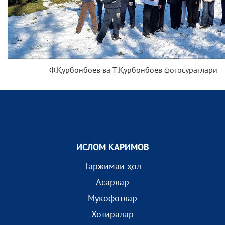
Ф.Қурбонбоев ва Т.Қурбонбоев фотосуратлари
ИСЛОМ КАРИМОВ
Таржимаи ҳол
Асарлар
Мукофотлар
Хотиралар