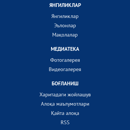
ЯНГИЛИКЛАР
Янгиликлар
Эълонлар
Мақолалар
МEДИАТEКА
Фотогалерея
Видеогалерея
БОҒЛАНИШ
Харитадаги жойлашув
Алоқа маълумотлари
Қайта алоқа
RSS