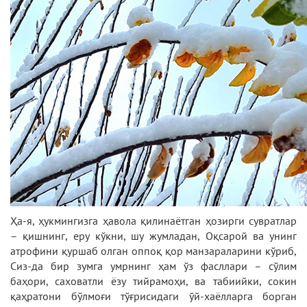
Ҳа-я, ҳукмингизга ҳавола қилинаётган ҳозирги сувратлар
– қишнинг, еру кўкни, шу жумладан, Оқсарой ва унинг
атрофини қуршаб олган оппоқ қор манзараларини кўриб,
Сиз-да бир зумга умрнинг ҳам ўз фасллари – сўлим
баҳори, саховатли ёзу тийрамоҳи, ва табиийки, сокин
қаҳратони бўлмоғи тўғрисидаги ўй-хаёлларга борган