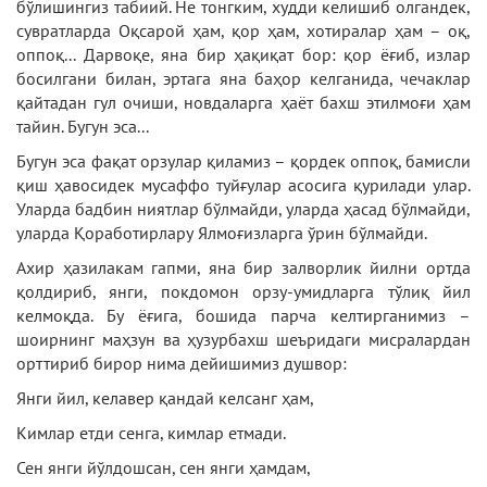
бўлишингиз табиий. Не тонгким, худди келишиб олгандек,
сувратларда Оқсарой ҳам, қор ҳам, хотиралар ҳам – оқ,
оппоқ... Дарвоқе, яна бир ҳақиқат бор: қор ёғиб, излар
босилгани билан, эртага яна баҳор келганида, чечаклар
қайтадан гул очиши, новдаларга ҳаёт бахш этилмоғи ҳам
тайин. Бугун эса...
Бугун эса фақат орзулар қиламиз – қордек оппоқ, бамисли
қиш ҳавосидек мусаффо туйғулар асосига қурилади улар.
Уларда бадбин ниятлар бўлмайди, уларда ҳасад бўлмайди,
уларда Қоработирлару Ялмоғизларга ўрин бўлмайди.
Ахир ҳазилакам гапми, яна бир залворлик йилни ортда
қолдириб, янги, покдомон орзу-умидларга тўлиқ йил
келмоқда. Бу ёғига, бошида парча келтирганимиз –
шоирнинг маҳзун ва ҳузурбахш шеъридаги мисралардан
орттириб бирор нима дейишимиз душвор:
Янги йил, келавер қандай келсанг ҳам,
Кимлар етди сенга, кимлар етмади.
Сен янги йўлдошсан, сен янги ҳамдам,