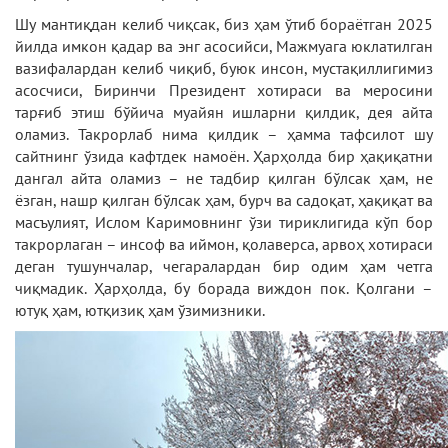
Шу мантиқдан келиб чиқсак, биз ҳам ўтиб бораётган 2025
йилда имкон қадар ва энг асосийси, Мажмуага юклатилган
вазифалардан келиб чиқиб, буюк инсон, мустақиллигимиз
асосчиси, Биринчи Президент хотираси ва меросини
тарғиб этиш бўйича муайян ишларни қилдик, дея айта
оламиз. Такрорлаб нима қилдик – ҳамма тафсилот шу
сайтнинг ўзида кафтдек намоён. Ҳарҳолда бир ҳақиқатни
дангал айта оламиз – не тадбир қилган бўлсак ҳам, не
ёзган, нашр қилган бўлсак ҳам, бурч ва садоқат, ҳақиқат ва
масъулият, Ислом Каримовнинг ўзи тириклигида кўп бор
такрорлаган – инсоф ва иймон, қолаверса, арвоҳ хотираси
деган тушунчалар, чегаралардан бир одим ҳам четга
чиқмадик. Ҳарҳолда, бу борада виждон пок. Қолгани –
ютуқ ҳам, ютқизиқ ҳам ўзимизники.