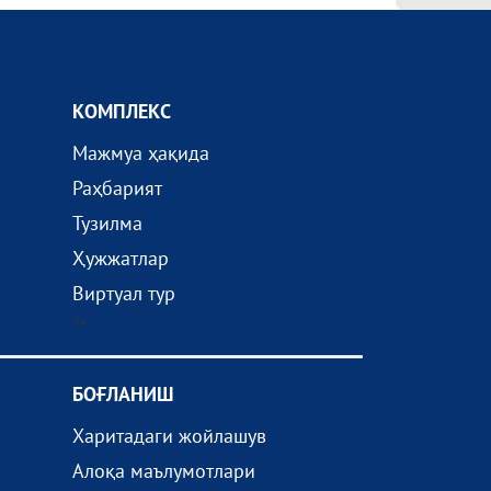
КОМПЛEКС
Мажмуа ҳақида
Раҳбарият
Тузилма
Ҳужжатлар
Виртуал тур
?>
БОҒЛАНИШ
Харитадаги жойлашув
Алоқа маълумотлари