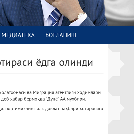
МEДИАТEКА
БОҒЛАНИШ
тираси ёдга олинди
колатхонаси ва Миграция агентлиги ходимлари
деб хабар бермоқда “Дунё” АА мухбири.
ил юртимизнинг илк давлат раҳбари хотирасига