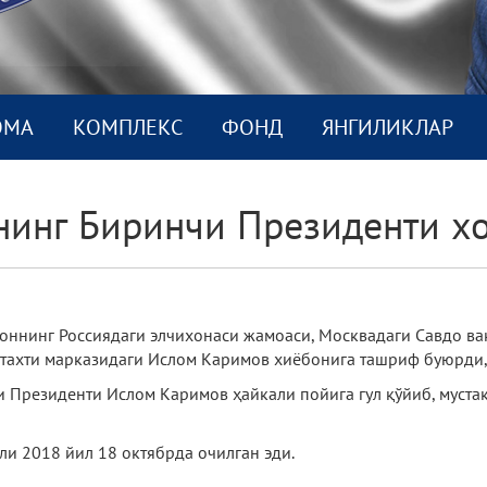
ОМА
КОМПЛEКС
ФОНД
ЯНГИЛИКЛАР
нинг Биринчи Президенти хо
тоннинг Россиядаги элчихонаси жамоаси, Москвадаги Савдо ва
тахти марказидаги Ислом Каримов хиёбонига ташриф буюрди, 
Президенти Ислом Каримов ҳайкали пойига гул қўйиб, мустақ
ли 2018 йил 18 октябрда очилган эди.