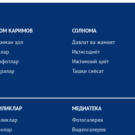
ОМ КАРИМОВ
СОЛНОМА
жимаи ҳол
Давлат ва жамият
рлар
Иқтисодиёт
офотлар
Ижтимоий ҳаёт
иралар
Ташқи сиёсат
ИЛИКЛАР
МEДИАТEКА
иликлар
Фотогалерея
онлар
Видеогалерея