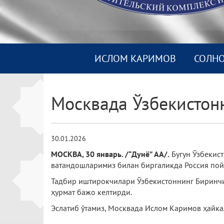
ИСЛОМ КАРИМОВ
СОЛН
Москвада Ўзбекистон
30.01.2026
МОСКВА, 30 январь. /“Дунё” АА/.
Бугун Ўзбекис
ватандошларимиз билан биргаликда Россия пой
Тадбир иштирокчилари Ўзбекистоннинг Биринчи 
ҳурмат бажо келтирди.
Эслатиб ўтамиз, Москвада Ислом Каримов ҳайка