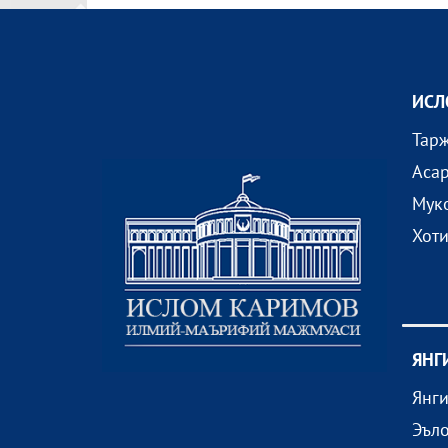
ИСЛ
Тар
Аса
Мук
Хот
ЯНГ
Янг
Эъл