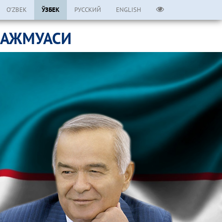
O’ZBEK
ЎЗБЕК
РУССКИЙ
ENGLISH
МАЖМУАСИ