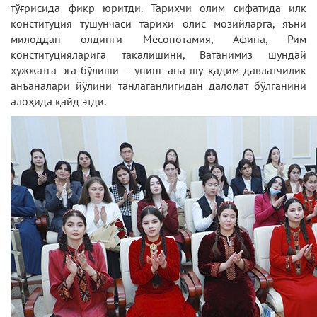
тўғрисида фикр юритди. Тарихчи олим сифатида илк
конституция тушунчаси тарихи олис мозийларга, яъни
милоддан олдинги Месопотамия, Афина, Рим
конституцияларига тақалишини, Ватанимиз шундай
ҳужжатга эга бўлиши – унинг ана шу қадим давлатчилик
анъаналари йўлини танлаганлигидан далолат бўлганини
алоҳида қайд этди.