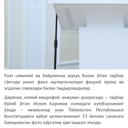
Ғоят самимий ва байрамона шукуҳ билан ўтган тадбир
сўнгида унинг фаол иштирокчилари фахрий ёрлиқ ва
эсдалик совғалари билан тақдирландилар.
Дарвоқе, илмий-маърифий анжуман доирасида – тадбир
бўлиб ўтган Ислом Каримов номидаги кутубхонанинг
ўзида – меҳмонлар учун Ўзбекистон Республикаси
Конституцияси қабул қилинганининг 33 йиллик санасига
бағишланган фото-кўргазма ҳам ташкил этилди.