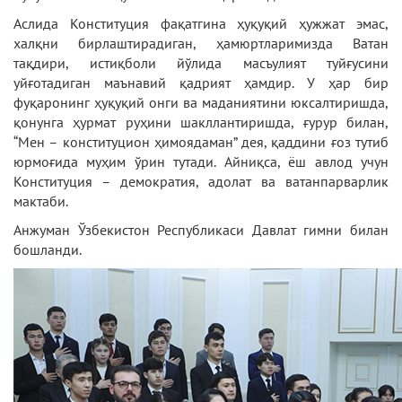
Аслида Конституция фақатгина ҳуқуқий ҳужжат эмас,
халқни бирлаштирадиган, ҳамюртларимизда Ватан
тақдири, истиқболи йўлида масъулият туйғусини
уйғотадиган маънавий қадрият ҳамдир. У ҳар бир
фуқаронинг ҳуқуқий онги ва маданиятини юксалтиришда,
қонунга ҳурмат руҳини шакллантиришда, ғурур билан,
“Мен – конституцион ҳимоядаман” дея, қаддини ғоз тутиб
юрмоғида муҳим ўрин тутади. Айниқса, ёш авлод учун
Конституция – демократия, адолат ва ватанпарварлик
мактаби.
Анжуман Ўзбекистон Республикаси Давлат гимни билан
бошланди.