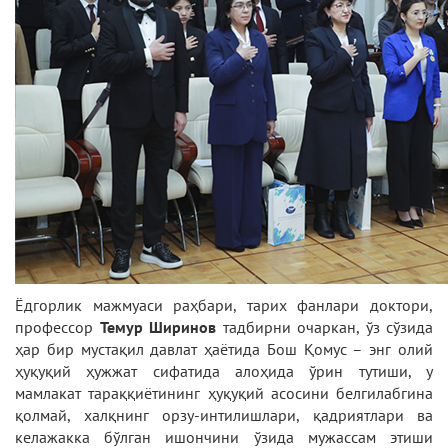
Ёдгорлик мажмуаси раҳбари, тарих фанлари доктори,
профессор
Темур Ширинов
тадбирни очаркан, ўз сўзида
ҳар бир мустақил давлат ҳаётида Бош Қомус – энг олий
ҳуқуқий ҳужжат сифатида алоҳида ўрин тутиши, у
мамлакат тараққиётининг ҳуқуқий асосини белгилабгина
қолмай, халқнинг орзу-интилишлари, қадриятлари ва
келажакка бўлган ишончини ўзида мужассам этиши