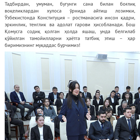
Тадбирдан, умуман, бугунги сана билан боғлиқ
воқеликлардан хулоса ўрнида айтиш лозимки,
Ўзбекистонда Конституция – ростманасига инсон қадри,
эркинлик, тенглик ва адолат гарови ҳисобланади. Бош
Қомусга содиқ қолган ҳолда яшаш, унда белгилаб
қўйилган тамойилларни ҳаётга татбиқ этиш – ҳар
биримизнинг муқаддас бурчимиз!