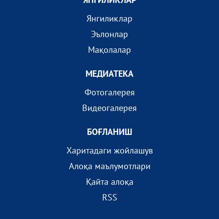
Янгиликлар
Эълонлар
Мақолалар
МEДИАТEКА
Фотогалерея
Видеогалерея
БОҒЛАНИШ
Харитадаги жойлашув
Алоқа маълумотлари
Қайта алоқа
RSS