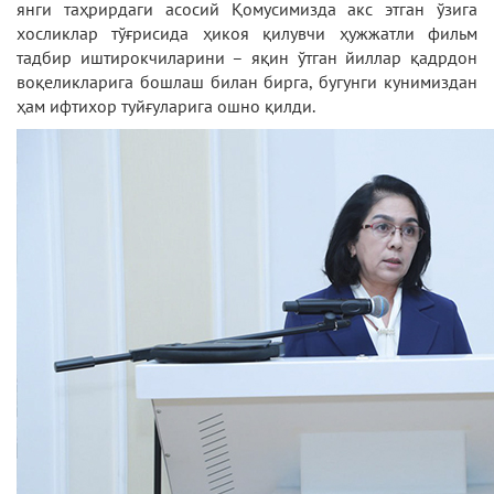
янги таҳрирдаги асосий Қомусимизда акс этган ўзига
хосликлар тўғрисида ҳикоя қилувчи ҳужжатли фильм
тадбир иштирокчиларини – яқин ўтган йиллар қадрдон
воқеликларига бошлаш билан бирга, бугунги кунимиздан
ҳам ифтихор туйғуларига ошно қилди.