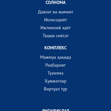
СОЛНОМА
Давлат ва жамият
Иқтисодиёт
Ижтимоий ҳаёт
Ташқи сиёсат
КОМПЛEКС
Мажмуа ҳақида
Раҳбарият
Тузилма
Ҳужжатлар
Виртуал тур
?>
ЯНГИЛИКЛАР