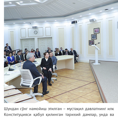
Шундан сўнг намойиш этилган – мустақил давлатнинг илк
Конституцияси қабул қилинган тарихий дамлар, унда ва