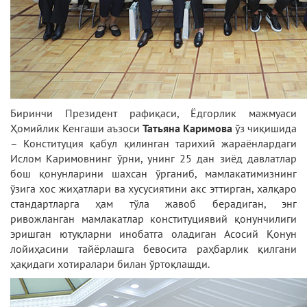
Биринчи Президент рафиқаси, Ёдгорлик мажмуаси
Ҳомийлик Кенгаши аъзоси
Татьяна Каримова
ўз чиқишида
– Конституция қабул қилинган тарихий жараёнлардаги
Ислом Каримовнинг ўрни, унинг 25 дан зиёд давлатлар
бош қонунларини шахсан ўрганиб, мамлакатимизнинг
ўзига хос жиҳатлари ва хусусиятини акс эттирган, халқаро
стандартларга ҳам тўла жавоб берадиган, энг
ривожланган мамлакатлар конституциявий қонунчилиги
эришган ютуқларни инобатга оладиган Асосий Қонун
лойиҳасини тайёрлашга бевосита раҳбарлик қилгани
ҳақидаги хотиралари билан ўртоқлашди.