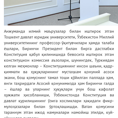
Анжуманда илмий маърузалар билан иштирок этган
Тошкент давлат юридик университети, Ўзбекистон Миллий
университетининг профессор-ўқитувчилари ҳамда талаба
ёшлари, Биринчи Президент билан бирга дастлабки
Конституция қабул қилинишида бевосита иштирок этган
конституцион комиссия аъзолари, шунингдек, Туркиядан
келган меҳмонлар – Конституциянинг инсон шаъни, қадр-
қиммати ва ҳуқуқларининг мустаҳкам қонуний асоси
экани, бош қомуснинг тамал тоши қўйилган паллада ҳам,
янги таҳрирдаги Асосий қонунимизда ҳам биринчи галда
– ёшлар ва уларнинг ҳуқуқлари учун бош кафолат
ҳужжати ҳисобланиши, Ўзбекистонда Конституция ва
давлат қурилишининг ўзига хосликлари ҳақидаги фикр-
мулоҳазалари билан ўртоқлашишди. Ватан қомусини
тараннум этган ижод намуналари намойиш этилди, куй-