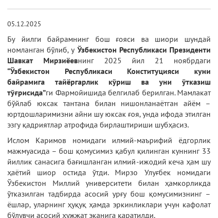
05.12.2025
Бу йилги байрамнинг бош ғояси ва шиори шундай
номланган бўлиб, у
Ўзбекистон Республикаси Президенти
Шавкат Мирзиёев
нинг 2025 йил 21 ноябрдаги
“Ўзбекистон Республикаси Конституцияси куни
байрамига тайёргарлик кўриш ва уни ўтказиш
тўғрисида”
ги Фармойишида белгилаб берилган. Мамлакат
бўйлаб юксак тантана билан нишонланаётган айём –
юртдошларимизни айни шу юксак ғоя, унда ифода этилган
эзгу қадриятлар атрофида бирлаштириши шубҳасиз.
Ислом Каримов номидаги илмий-маърифий ёдгорлик
мажмуасида – бош қомусимиз қабул қилинган куннинг 33
йиллик санасига бағишланган илмий-ижодий кеча ҳам шу
ҳаётий шиор остида ўтди. Мирзо Улуғбек номидаги
Ўзбекистон Миллий университети билан ҳамкорликда
ўтказилган тадбирда асосий урғу бош қомусимизнинг –
ёшлар, уларнинг ҳуқуқ ҳамда эркинликлари учун кафолат
бўлувчи асосий ҳужжат эканига қаратилди.