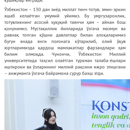
қўшиқлар янгради.
Ўзбекистон – 130 дан зиёд миллат тинч-тотув, эмин-эркин
яшаб келаётган умумий уйимиз. Бу умргузаронлик,
тотувликнинг асосий ҳуқуқий таянчи ҳам – айнан бош
қонунимиз. Мустақиллик йилларида ўзгача мазмун ва
равнақ топган қўшни давлатлар билан алоқаларимиз
бугун янада янги поғонага кўтарилиб, олий ўқув
юртларимизда қардош мамлакатлар фарзандлари ҳам
билим олмоқда. Чунончи, Ўзбекистон Миллий
университетида таҳсил олаётган туркман талаба-ёшлари
иштироки ва ўзларининг миллий рақсини ижро этишгани
– анжуманга ўзгача байрамона сурур бахш этди.