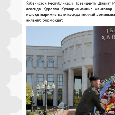
Ўзбекистон Республикаси Президенти Шавкат М
асосида Қуролли Кучларимизнинг жанговар
ислоҳотларимиз натижасида миллий армиямиз
айланиб бормоқда”.