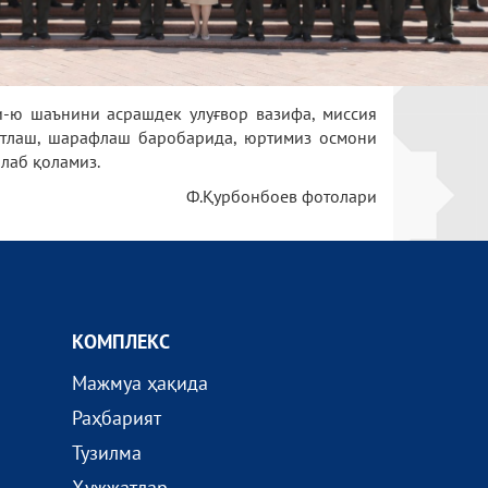
ри-ю шаънини асрашдек улуғвор вазифа, миссия
қутлаш, шарафлаш баробарида, юртимиз осмони
лаб қоламиз.
Ф.Қурбонбоев фотолари
КОМПЛEКС
Мажмуа ҳақида
Раҳбарият
Тузилма
Ҳужжатлар