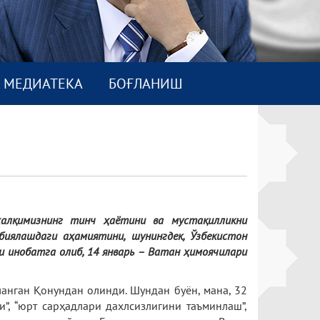
МEДИАТEКА
БОҒЛАНИШ
халқимизнинг тинч ҳаётини ва мустақилликни
иялашдаги аҳамиятини, шунингдек, Ўзбекистон
и инобатга олиб, 14 январь – Ватан ҳимоячилари
нган Қонундан олинди. Шундан буён, мана, 32
”, “юрт сарҳадлари дахлсизлигини таъминлаш”,