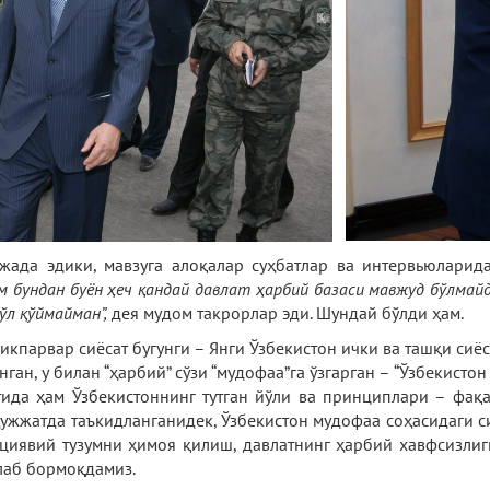
жада эдики, мавзуга алоқалар суҳбатлар ва интервьюлари
 бундан буён ҳеч қандай давлат ҳарбий базаси мавжуд бўлмайди
ўл қўймайман”,
дея мудом такрорлар эди. Шундай бўлди ҳам.
кпарвар сиёсат бугунги – Янги Ўзбекистон ички ва ташқи сиё
нган, у билан “ҳарбий” сўзи “мудофаа”га ўзгарган – “Ўзбекист
да ҳам Ўзбекистоннинг тутган йўли ва принциплари – фақа
 ҳужжатда таъкидланганидек, Ўзбекистон мудофаа соҳасидаги с
уциявий тузумни ҳимоя қилиш, давлатнинг ҳарбий хавфсизлиг
лаб бормоқдамиз.