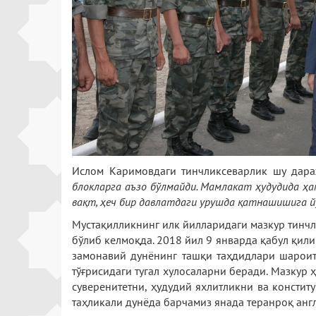
Ислом Каримовдаги тинчликсеварлик шу дара
блокларга аъзо бўлмайди. Мамлакат ҳудудида ҳам
вақт, ҳеч бир давлатдаги урушда қатнашишига й
Мустақилликнинг илк йилларидаги мазкур тинчли
бўлиб келмоқда. 2018 йил 9 январда қабул қили
замонавий дунёнинг ташқи таҳдидлари шароити
тўғрисидаги тугал хулосаларни беради. Мазкур
суверенитетни, ҳудудий яхлитликни ва констит
таҳликали дунёда барчамиз янада теранроқ анг