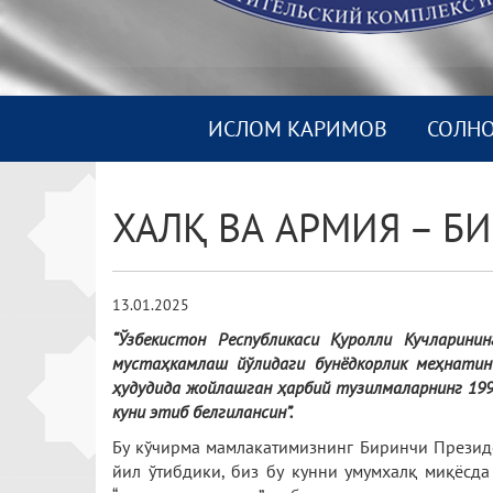
ИСЛОМ КАРИМОВ
СОЛН
ХАЛҚ ВА АРМИЯ – Б
13.01.2025
“Ўзбекистон Республикаси Қуролли Кучларин
мустаҳкамлаш йўлидаги бунёдкорлик меҳнатин
ҳудудида жойлашган ҳарбий тузилмаларнинг 1992
куни этиб белгилансин”.
Бу кўчирма мамлакатимизнинг Биринчи Презид
йил ўтибдики, биз бу кунни умумхалқ миқёсда