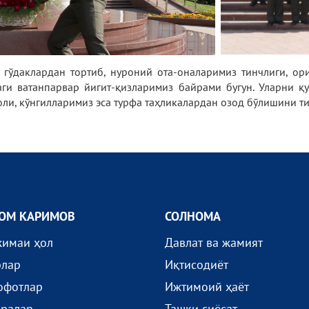
к гўдаклардан тортиб, нуроний ота-оналаримиз тинчлиги, о
ги ватанпарвар йигит-қизларимиз байрами бугун. Уларни 
ли, кўнгилларимиз эса турфа таҳликалардан озод бўлишини ти
ОМ КАРИМОВ
СОЛНОМА
жимаи ҳол
Давлат ва жамият
рлар
Иқтисодиёт
офотлар
Ижтимоий ҳаёт
иралар
Ташқи сиёсат