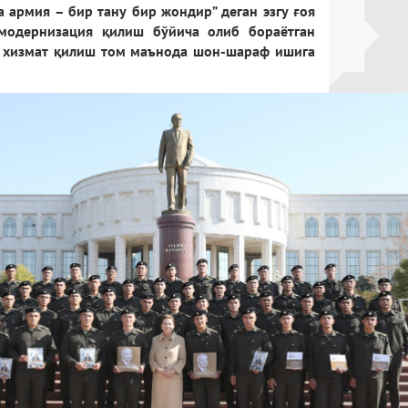
а армия – бир тану бир жондир” деган эзгу ғоя
модернизация қилиш бўйича олиб бораётган
а хизмат қилиш том маънода шон-шараф ишига