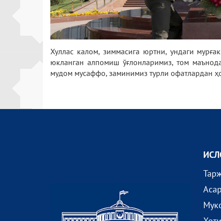
Хуллас калом, зиммасига юртни, ундаги мурға
юкланган алпомиш ўғлонларимиз, том маънода
мудом мусаффо, заминимиз турли офатлардан ҳо
ИСЛ
Тар
Аса
Мук
Хот