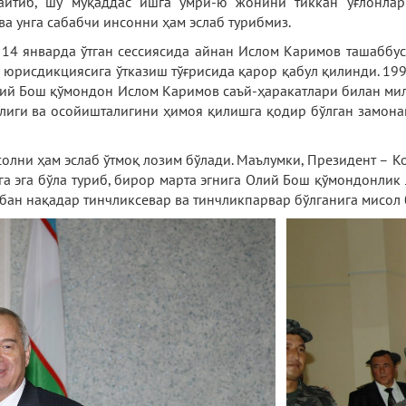
айтиб, шу муқаддас ишга умри-ю жонини тиккан ўғлонларим
а унга сабабчи инсонни ҳам эслаб турибмиз.
14 январда ўтган сессиясида айнан Ислом Каримов ташаббу
юрисдикциясига ўтказиш тўғрисида қарор қабул қилинди. 19
лий Бош қўмондон Ислом Каримов саъй-ҳаракатлари билан ми
нчлиги ва осойишталигини ҳимоя қилишга қодир бўлган замон
исолни ҳам эслаб ўтмоқ лозим бўлади. Маълумки, Президент – 
га эга бўла туриб, бирор марта эгнига Олий Бош қўмондонлик 
бан нақадар тинчликсевар ва тинчликпарвар бўлганига мисол 