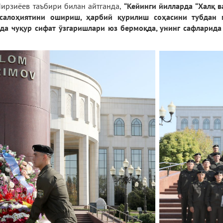
ирзиёев таъбири билан айтганда,
“Кейинги йилларда “Халқ в
 салоҳиятини ошириш, ҳарбий қурилиш соҳасини тубдан 
да чуқур сифат ўзгаришлари юз бермоқда, унинг сафларид