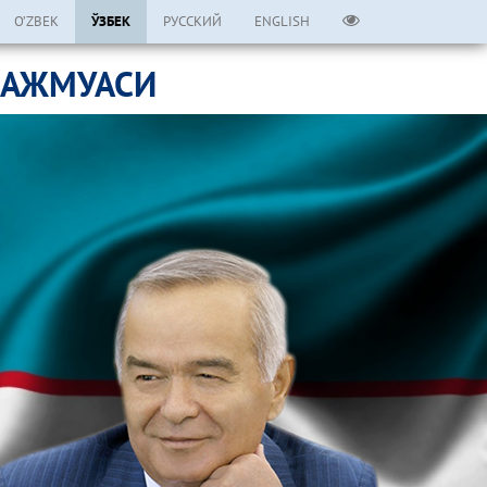
O’ZBEK
ЎЗБЕК
РУССКИЙ
ENGLISH
МАЖМУАСИ