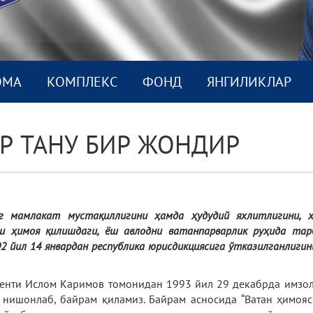
ОМА
КОМПЛEКС
ФОНД
ЯНГИЛИКЛАР
ИР ТАНУ БИР ЖОНДИР
инг мамлакат мустақиллигини ҳамда ҳудудий яхлитлигини, 
и ҳимоя қилишдаги, ёш авлодни ватанпарварлик руҳида тарб
 йил 14 январдан республика юрисдикциясига ўтказилганлигин
енти Ислом Каримов томонидан 1993 йил 29 декабрда имзола
 нишонлаб, байрам қиламиз. Байрам асносида “Ватан ҳимояси