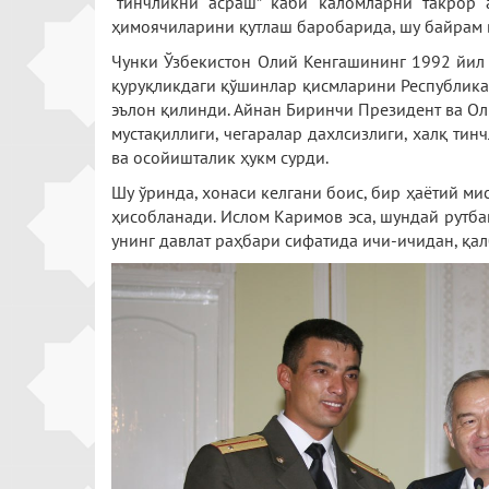
“тинчликни асраш” каби каломларни такрор 
ҳимоячиларини қутлаш баробарида, шу байрам в
Чунки Ўзбекистон Олий Кенгашининг 1992 йил 
қуруқликдаги қўшинлар қисмларини Республика 
эълон қилинди. Айнан Биринчи Президент ва О
мустақиллиги, чегаралар дахлсизлиги, халқ ти
ва осойишталик ҳукм сурди.
Шу ўринда, хонаси келгани боис, бир ҳаётий м
ҳисобланади. Ислом Каримов эса, шундай рутба
унинг давлат раҳбари сифатида ичи-ичидан, қал