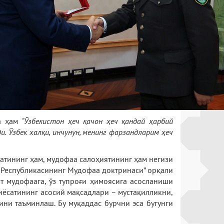
да ҳам
“Ўзбекистон ҳеч қачон ҳеч қандай ҳарбий
. Ўзбек халқи, инчунун, менинг фарзандларим ҳеч
сатининг ҳам, мудофаа салоҳиятининг ҳам негизи
он Республикасининг Мудофаа доктринаси” орқали
т мудофаага, ўз тупроғи ҳимоясига асосланиши
иёсатининг асосий мақсадлари – мустақилликни,
ини таъминлаш. Бу муқаддас бурчни эса бугунги