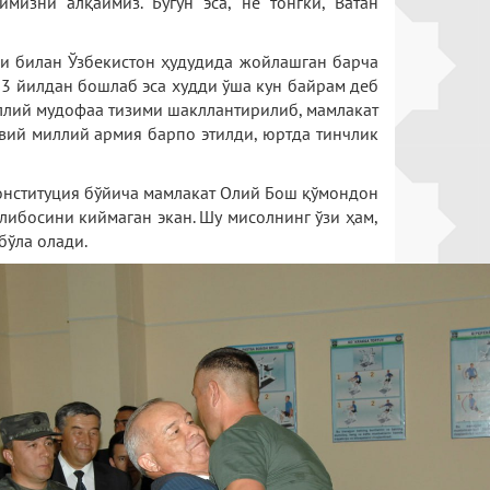
изни алқаймиз. Бугун эса, не тонгки, Ватан
си билан Ўзбекистон ҳудудида жойлашган барча
93 йилдан бошлаб эса худди ўша кун байрам деб
ллий мудофаа тизими шакллантирилиб, мамлакат
авий миллий армия барпо этилди, юртда тинчлик
Конституция бўйича мамлакат Олий Бош қўмондон
либосини киймаган экан. Шу мисолнинг ўзи ҳам,
бўла олади.