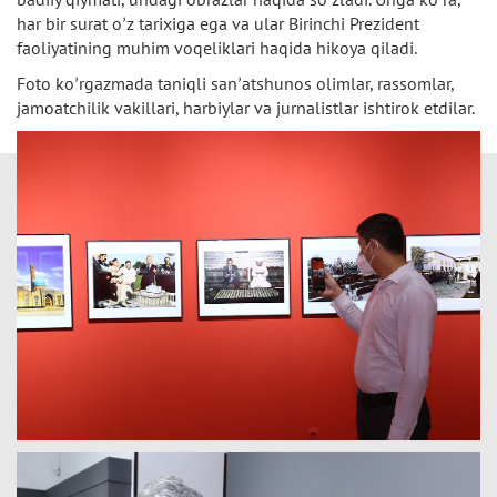
har bir surat oʼz tarixiga ega va ular Birinchi Prezident
faoliyatining muhim voqeliklari haqida hikoya qiladi.
Foto koʼrgazmada taniqli sanʼatshunos olimlar, rassomlar,
jamoatchilik vakillari, harbiylar va jurnalistlar ishtirok etdilar.