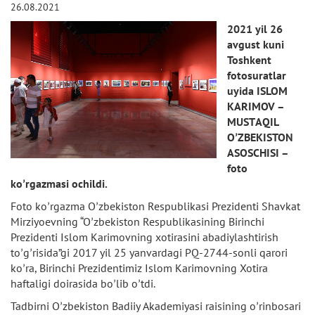
26.08.2021
2021 yil 26
avgust kuni
Toshkent
fotosuratlar
uyida ISLOM
K
А
RIMOV –
MUST
А
QIL
OʼZBEKISTON
А
SOSCHISI –
foto
koʼrgazmasi ochildi.
Foto koʼrgazma Oʼzbekiston Respublikasi Prezidenti Shavkat
Mirziyoevning “Oʼzbekiston Respublikasining Birinchi
Prezidenti Islom Karimovning xotirasini abadiylashtirish
toʼgʼrisida”gi 2017 yil 25 yanvardagi PQ-2744-sonli qarori
koʼra, Birinchi Prezidentimiz Islom Karimovning Xotira
haftaligi doirasida boʼlib oʼtdi.
Tadbirni Oʼzbekiston Badiiy Аkademiyasi raisining oʼrinbosari