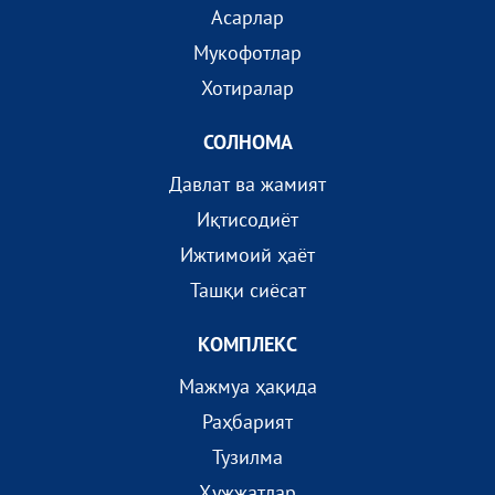
Асарлар
Мукофотлар
Хотиралар
СОЛНОМА
Давлат ва жамият
Иқтисодиёт
Ижтимоий ҳаёт
Ташқи сиёсат
КОМПЛEКС
Мажмуа ҳақида
Раҳбарият
Тузилма
Ҳужжатлар