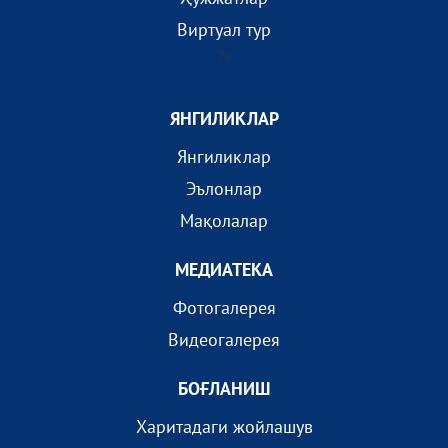
Виртуал тур
?>
ЯНГИЛИКЛАР
Янгиликлар
Эълонлар
Мақолалар
МEДИАТEКА
Фотогалерея
Видеогалерея
БОҒЛАНИШ
Харитадаги жойлашув