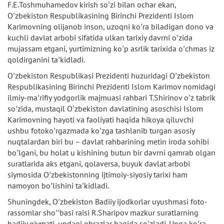
F.E.Toshmuhamedov kirish soʼzi bilan ochar ekan,
Oʼzbekiston Respublikasining Birinchi Prezidenti Islom
Karimovning olijanob inson, uzoqni koʼra biladigan dono va
kuchli davlat arbobi sifatida ulkan tarixiy davrni oʼzida
mujassam etgani, yurtimizning koʼp asrlik tarixida oʼchmas iz
qoldirganini taʼkidladi.
Oʼzbekiston Respublikasi Prezidenti huzuridagi Oʼzbekiston
Respublikasining Birinchi Prezidenti Islom Karimov nomidagi
ilmiy-maʼrifiy yodgorlik majmuasi rahbari T.Shirinov oʼz tabrik
soʼzida, mustaqil Oʼzbekiston davlatining asoschisi Islom
Karimovning hayoti va faoliyati haqida hikoya qiluvchi
ushbu fotokoʼrgazmada koʼzga tashlanib turgan asosiy
nuqtalardan biri bu – davlat rahbarining metin iroda sohibi
boʼlgani, bu holat u kishining butun bir davrni qamrab olgan
suratlarida aks etgani, qolaversa, buyuk davlat arbobi
siymosida Oʼzbekistonning ijtimoiy-siyosiy tarixi ham
namoyon boʼlishini taʼkidladi.
Shuningdek, Oʼzbekiston Badiiy ijodkorlar uyushmasi foto-
rassomlar shoʼʼbasi raisi R.Sharipov mazkur suratlarning
badiiy qiymati, undagi obrazlar haqida soʼzladi. Unga koʼra,