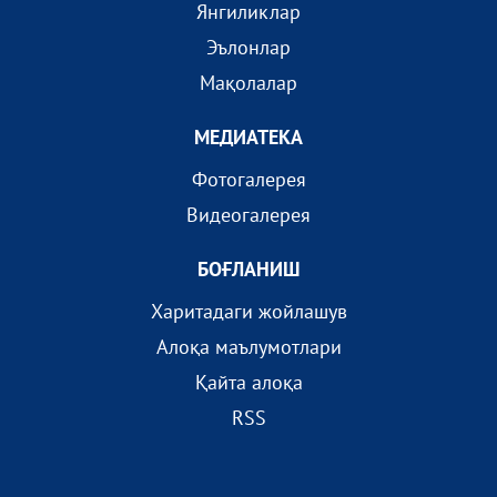
Янгиликлар
Эълонлар
Мақолалар
МEДИАТEКА
Фотогалерея
Видеогалерея
БОҒЛАНИШ
Харитадаги жойлашув
Алоқа маълумотлари
Қайта алоқа
RSS