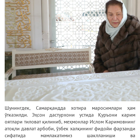
Шунингдек, Самарқандда хотира маросимлари ҳам
ўтказилди. Эҳсон дастурхони устида Қуръони карим
оятлари тиловат қилиниб, меҳмонлар Ислом Каримовнинг
атоқли давлат арбоби, ўзбек халқининг фидойи фарзанди
сифатида мамлакатимиз шаклланиши ва