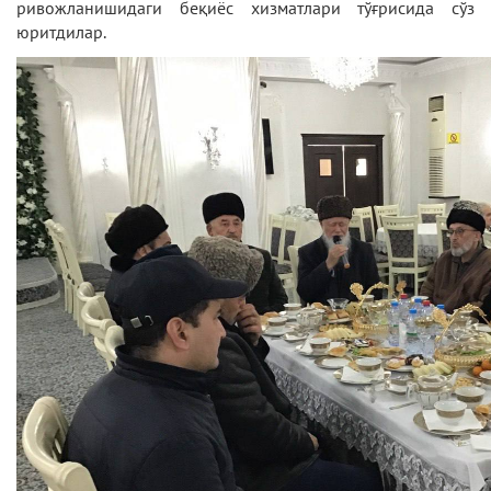
ривожланишидаги беқиёс хизматлари тўғрисида сўз
юритдилар.