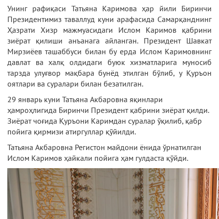
Унинг рафиқаси Татьяна Каримова ҳар йили Биринчи
Президентимиз таваллуд куни арафасида Самарқанднинг
Ҳазрати Хизр мажмуасидаги Ислом Каримов қабрини
зиёрат қилиши анъанага айланган. Президент Шавкат
Мирзиёев ташаббуси билан бу ерда Ислом Каримовнинг
давлат ва халқ олдидаги буюк хизматларига муносиб
тарзда улуғвор мақбара бунёд этилган бўлиб, у Қуръон
оятлари ва суралари билан безатилган.
29 январь куни Татьяна Акбаровна яқинлари
ҳамроҳлигида Биринчи Президент қабрини зиёрат қилди.
Зиёрат чоғида Қуръони Каримдан суралар ўқилиб, қабр
пойига қирмизи атиргуллар қўйилди.
Татьяна Акбаровна Регистон майдони ёнида ўрнатилган
Ислом Каримов ҳайкали пойига ҳам гулдаста қўйди.