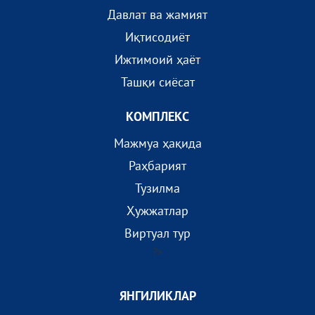
Давлат ва жамият
Иқтисодиёт
Ижтимоий ҳаёт
Ташқи сиёсат
КОМПЛEКС
Мажмуа ҳақида
Раҳбарият
Тузилма
Ҳужжатлар
Виртуал тур
?>
ЯНГИЛИКЛАР