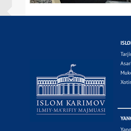
ISL
Tarj
Asar
Muko
Xoti
YAN
Yang