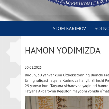
ISLOM KARIMOV
SOLN
HAMON YODIMIZDA
30.01.2025
Bugun,
30
yanvar
kuni
O‘zbekistonning
Birinchi
Pr
Uning
rafiqasi
Tatyana
Karimova
har
yili
Birinchi
Pr
29
yanvar
kuni
Tatyana
Akbarovna
yaqinlari
hamroh
Tatyana
Akbarovna
Registon
maydoni
yonida
o‘rna