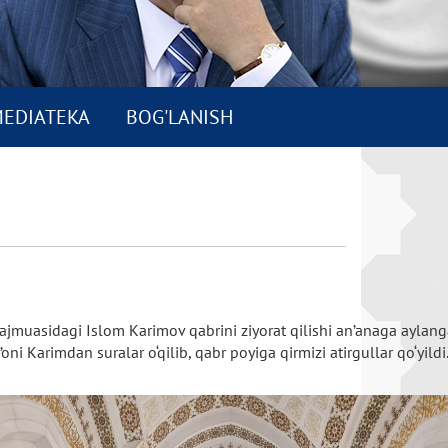
EDIATEKA
BOG'LANISH
ajmuasidagi
Islom
Karimov
qabrini
ziyorat
qilishi
an’anaga
aylang
’oni
Karimdan
suralar
o‘qilib,
qabr
poyiga
qirmizi
atirgullar
qo‘yildi