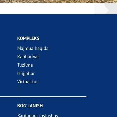
KOMPLEKS
Majmua haqida
Rahbariyat
Tuzilma
Hujjatlar
Virtual tur
?>
BOG'LANISH
Xaritadagi joylashuv