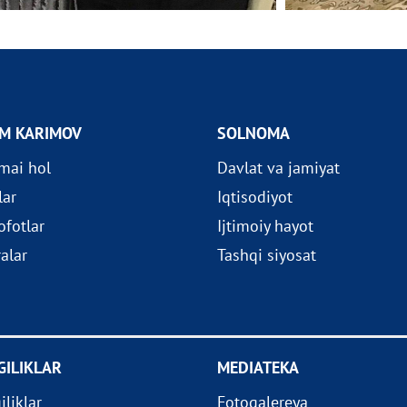
OM KARIMOV
SOLNOMA
imai hol
Davlat va jamiyat
lar
Iqtisodiyot
fotlar
Ijtimoiy hayot
ralar
Tashqi siyosat
GILIKLAR
MEDIATEKA
iliklar
Fotogalereya