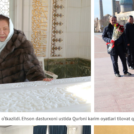
m
o‘tkazildi.
Ehson
dasturxoni
ustida
Qur’oni
karim
oyatlari
tilovat
q