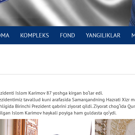
OMA
KOMPLEKS
FOND
YANGILIKLAR
M
ezidenti
Islom
Karimov
87
yoshga
kirgan
bo‘lar
edi.
ezidentimiz
tavallud
kuni
arafasida
Samarqandning
Hazrati
Xizr
m
ligida
Birinchi
Prezident
qabrini
ziyorat
qildi.
Ziyorat
chog‘ida
Qur
tilgan
Islom
Karimov
haykali
poyiga
ham
guldasta
qo‘ydi.