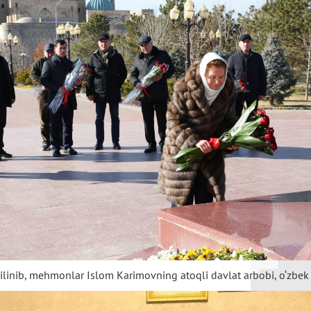
ilinib,
mehmonlar
Islom
Karimovning
atoqli
davlat
arbobi,
o‘zbek