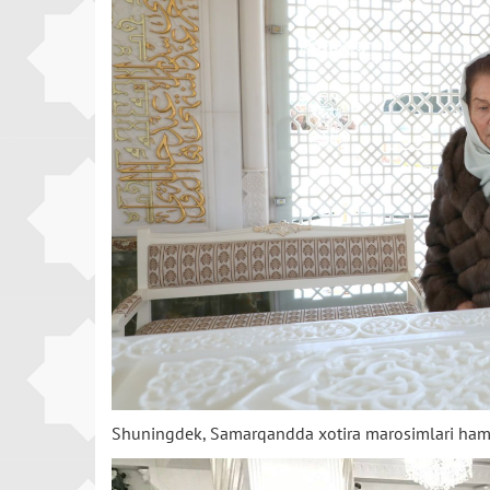
Shuningdek,
Samarqandda
xotira
marosimlari
ha